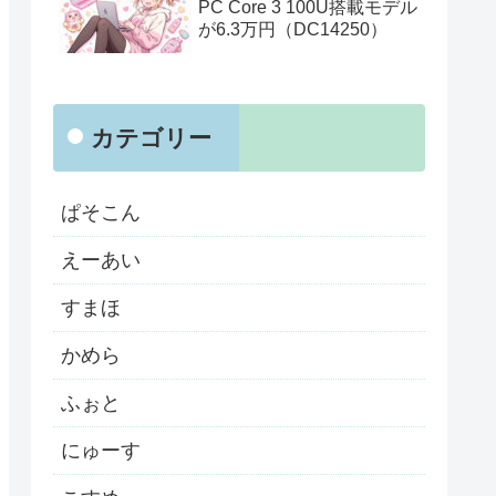
PC Core 3 100U搭載モデル
が6.3万円（DC14250）
カテゴリー
ぱそこん
えーあい
すまほ
かめら
ふぉと
にゅーす