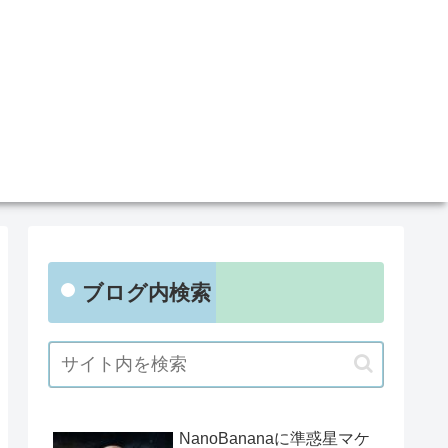
ブログ内検索
NanoBananaに準惑星マケ