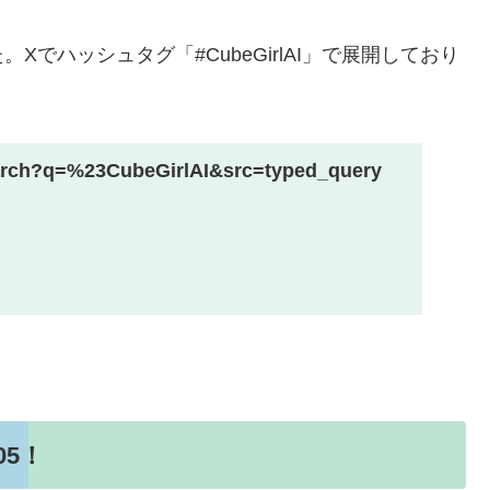
でハッシュタグ「#CubeGirlAI」で展開しており
earch?q=%23CubeGirlAI&src=typed_query
05！