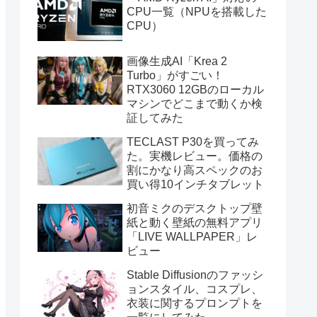
CPU一覧（NPUを搭載した
CPU）
画像生成AI「Krea 2
Turbo」がすごい！
RTX3060 12GBのローカル
マシンでどこまで動くか検
証してみた
TECLAST P30を買ってみ
た。実機レビュー。価格の
割にかなり高スペックのお
買い得10インチタブレット
初音ミクのデスクトップ壁
紙と動く壁紙の無料アプリ
「LIVE WALLPAPER」レ
ビュー
Stable Diffusionのファッシ
ョンスタイル、コスプレ、
衣装に関するプロンプトを