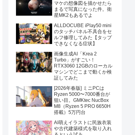
マケの想像図を描かせたら
まるで写真になった件。衛
星MK2もあるでよ
ALLDOCUBE iPlay50 mini
のタッチパネル不具合をセ
ルフ修理してみた【タップ
できなくなる症状】
画像生成AI「Krea 2
Turbo」がすごい！
RTX3060 12GBのローカル
マシンでどこまで動くか検
証してみた
[2026年春版] ミニPCは
Ryzen 5000〜7000番台が
狙い目。GMKtec NucBox
M8（Ryzen 5 PRO 6650H
搭載）5万円台
AI萌えイラストに民族衣装
や古代建築様式を取り入れ
るという試み