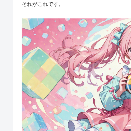
それがこれです。
動
画
プ
レ
ー
ヤ
ー