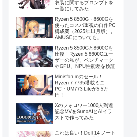
衣装に関するプロンプトを
一覧にしてみた
Ryzen 5 8500G・8600Gを
使ったコスパ重視の自作PC
構成案（2025年11月版）。
AMUSEについても。
Ryzen 5 8500Gと8600Gを
比較！Ryzen 5 8600Gユー
ザーの私が、ベンチマーク
やGPU、NPU性能差を検証
Minisforumのセール！
Ryzen 7 7735搭載ミニ
PC・UM773 Liteが5.5万
円！
Xのフォロワー1000人到達
記念MVをSunoAIとAIイラ
ストで作ってみた
これは良い！Dell 14 ノート