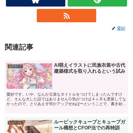
愛紗
関連記事
AI萌えイラストに民族衣装や古代
ものろーぐ
建築様式を取り入れるという試み
愛紗です。いや、なんか立派なタイトルをつけてしまったんですけ
ど、そんな大した話ではありません💦気がつけば４ヶ月も更新してな
かったので、とりあえず何かアップせねば〜ということで、書き始め
た記事です。私、ＸやYoutubeで「オレンジベリーパイ...
ルービックキューブとキューブガ
ものろーぐ
ール構想とCFOP法での再特訓