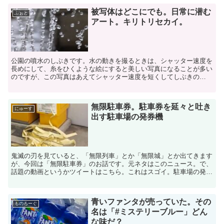
被写体はどこにでも。日常に潜む
ふぉと
アート。キリトリセカイ。
公園の噴水のしぶきです。水の動きを撮るときは、シャッター速度を
長めにして、糸をひくような絵にすると美しい写真になることが多い
のですが、この写真はあえてシャッター速度を短くしてしぶきの
「粒」を捉えました。時間を止めて「瞬間」を切り取ったような...
無限駐車券。駐車券を延々と吐き
にゅーす
出す駐車場の発券機
鬼滅の刃を見ていると、「無限列車」とか「無限城」とか出てきます
が、今回は「無限駐車券」のお話です。元ネタはこのニュース。で、
話題の動画というかツイートはこちら。これはスゴイ。駐車場の発券
機から延々と駐車券が出てきています。まさに「無限駐車券...
青いファンタが売っていた。その
ものろーぐ
名は「#ミステリーブルー」どん
な味だ？