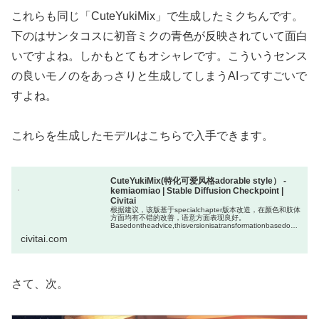
これらも同じ「CuteYukiMix」で生成したミクちんです。
下のはサンタコスに初音ミクの青色が反映されていて面白
いですよね。しかもとてもオシャレです。こういうセンス
の良いモノのをあっさりと生成してしまうAIってすごいで
すよね。
これらを生成したモデルはこちらで入手できます。
CuteYukiMix(特化可爱风格adorable style） -
kemiaomiao | Stable Diffusion Checkpoint |
Civitai
根据建议，该版基于specialchapter版本改造，在颜色和肢体
方面均有不错的改善，语意方面表现良好。
Basedontheadvice,thisversionisatransformationbasedont
hespecialchapterversion,s...
civitai.com
さて、次。