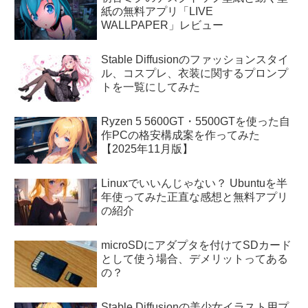
紙の無料アプリ「LIVE
WALLPAPER」レビュー
Stable Diffusionのファッションスタイ
ル、コスプレ、衣装に関するプロンプ
トを一覧にしてみた
Ryzen 5 5600GT・5500GTを使った自
作PCの格安構成案を作ってみた
【2025年11月版】
Linuxでいいんじゃない？ Ubuntuを半
年使ってみた正直な感想と無料アプリ
の紹介
microSDにアダプタを付けてSDカード
として使う場合、デメリットってある
の？
Stable Diffusionの美少女イラスト用プ