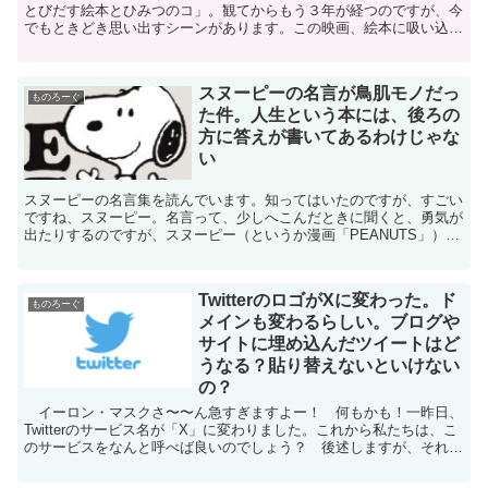
とびだす絵本とひみつのコ」。観てからもう３年が経つのですが、今
でもときどき思い出すシーンがあります。この映画、絵本に吸い込ま
れてしまったすみっコたちが、童話の中でドタバタしたり...
スヌーピーの名言が鳥肌モノだっ
ものろーぐ
た件。人生という本には、後ろの
方に答えが書いてあるわけじゃな
い
スヌーピーの名言集を読んでいます。知ってはいたのですが、すごい
ですね、スヌーピー。名言って、少しへこんだときに聞くと、勇気が
出たりするのですが、スヌーピー（というか漫画「PEANUTS」）に
出てくる言葉はそういうレベルではありません。人生が...
TwitterのロゴがXに変わった。ド
ものろーぐ
メインも変わるらしい。ブログや
サイトに埋め込んだツイートはど
うなる？貼り替えないといけない
の？
イーロン・マスクさ〜〜ん急すぎますよー！ 何もかも！一昨日、
Twitterのサービス名が「X」に変わりました。これから私たちは、こ
のサービスをなんと呼べば良いのでしょう？ 後述しますが、それ以
外にもいろんな問題が思い浮かびます。2022年...