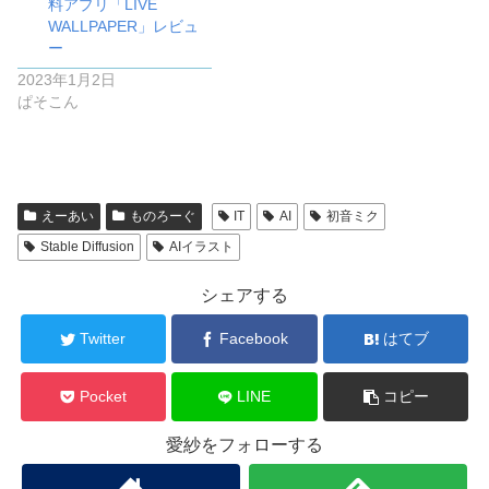
料アプリ「LIVE
WALLPAPER」レビュ
ー
2023年1月2日
ぱそこん
えーあい
ものろーぐ
IT
AI
初音ミク
Stable Diffusion
AIイラスト
シェアする
Twitter
Facebook
はてブ
Pocket
LINE
コピー
愛紗をフォローする