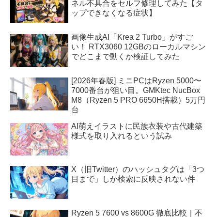
ネル不具合をセルフ修理してみた【タ
ップできなくなる症状】
画像生成AI「Krea 2 Turbo」がすご
い！ RTX3060 12GBのローカルマシン
でどこまで動くか検証してみた
[2026年春版] ミニPCはRyzen 5000〜
7000番台が狙い目。GMKtec NucBox
M8（Ryzen 5 PRO 6650H搭載）5万円
台
AI萌えイラストに民族衣装や古代建築
様式を取り入れるという試み
X（旧Twitter）のハッシュタグは「3つ
目まで」しか検索に反映されない件
Ryzen 5 7600 vs 8600G 徹底比較｜不