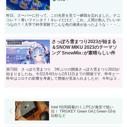
昨日、スーパーに行って、この光景を見て一瞬我を忘れました。ナニ
コレ？！青いファンタ？！キレイだけど、これ、人間が飲んでいいや
つなの？！大学で科学実験でこんな色の液体があったような・・・
で、どんな味があるんだろうと思って、名前をよく見ると、そ...
さっぽろ雪まつり2023が始まる
ものろーぐ
＆SNOW MIKU 2023のテーマソ
ング SnowMix♪が素晴らしい件
第73回 さっぽろ雪まつり 3年ぶりの開催さっぽろ雪まつり2023が
始まりましたね。今日2月4日から2月11日までの開催です。昨年と一
昨年はコロナの影響を考慮して開催が見送られましたが、今年は３年
ぶりの開催となります。会場は本来３カ所で行わ...
Intel N100搭載のミニPCが激安で狙い
目！ TRIGKEY Green G4とGreen G5を
比較など