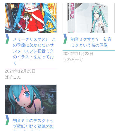
メリークリスマス♪ こ
初音ミクすき？ 初音
の季節に欠かせないサ
ミクという名の偶像
ンタコスプレ初音ミク
2022年11月23日
のイラストを貼ってお
ものろーぐ
く
2024年12月25日
ぱそこん
初音ミクのデスクトッ
プ壁紙と動く壁紙の無