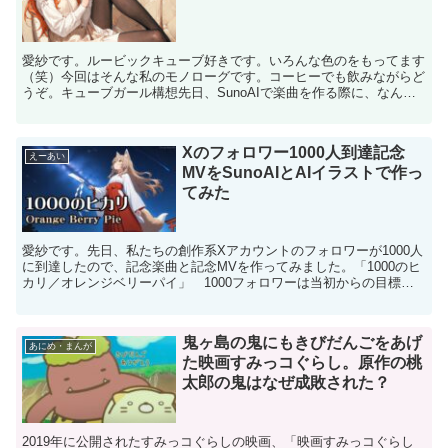
愛紗です。ルービックキューブ好きです。いろんな色のをもってます
（笑）今回はそんな私のモノローグです。コーヒーでも飲みながらど
うぞ。キューブガール構想先日、SunoAIで楽曲を作る際に、なんと
なくネタ切れ感があったので、今までにないものをモチ...
Xのフォロワー1000人到達記念
えーあい
MVをSunoAIとAIイラストで作っ
てみた
愛紗です。先日、私たちの創作系Xアカウントのフォロワーが1000人
に到達したので、記念楽曲と記念MVを作ってみました。「1000のヒ
カリ／オレンジベリーパイ」 1000フォロワーは当初からの目標だ
ったので嬉しいですね～フォローしてくださった...
鬼ヶ島の鬼にもきびだんごをあげ
あにめ・まんが
た映画すみっコぐらし。原作の桃
太郎の鬼はなぜ成敗された？
2019年に公開されたすみっコぐらしの映画、「映画すみっコぐらし