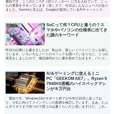
愛紗です。ここのところX（旧ツイッター）に力を入れていて、こっ
ちの更新をサボっています（笑）さて、今日はこんなニュースがあり
ました。Geminiと言えば、Googleが提供しているAIチャットシステ
ムですけど、今回はオープンソースAIエージ...
SoCって何？CPUと違うの？ス
ぱそこん
マホやパソコンの仕様表に出てき
た謎のキーワード
昨日の記事にも書きましたが、私は今、新しいノートパソコンを探し
ています。いろいろなノートのスペックを調べているうちに、１つの
発見をしましたので、備忘録代わりに書き留めておきます。パソコン
のメインとなる処理装置のことをCPU（CentralP...
AI＆ゲーミングに使えるミニ
ぱそこん
PC「GEEKOM AE7」。Ryzen 9
7940HS搭載のハイスペックマシ
ンが８万円台
愛紗です。Windows10のサポート終了が今年の10月に迫ってお
り、それに向けてメインマシンの新調を検討しています。まあ、たぶ
んギリギリまで待つので買うのは夏ぐらいだと思いますけど。これか
ら買うならAI性能はある程度ほしいので、NPUを...