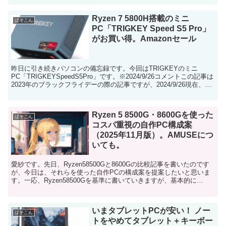
Ryzen 7 5800H搭載のミニ
ぱそこん
PC「TRIGKEY Speed S5 Pro」
がお買い得。Amazonセール
昨日に引き続きパソコンの備忘録です。今回はTRIGKEYのミニ
PC「TRIGKEYSpeedS5Pro」です。※2024/9/26コメントこの記事は
2023年のブラックフライデーの際の記事ですが、2024/9/26現在、ア
マゾンのセールでさ...
Ryzen 5 8500G・8600Gを使った
ぱそこん
コスパ重視の自作PC構成案
（2025年11月版）。AMUSEにつ
いても。
愛紗です。先日、Ryzen58500Gと8600Gの比較記事を書いたのです
が、今日は、それらを使った自作PCの構成案を提案したいと思いま
す。一応、Ryzen58500Gを基準に書いていきますが、基本的に
Ryzen58600Gでもまったく問題...
いまタブレットPCが安い！ ノー
ぱそこん
トをやめてタブレット＋キーボー