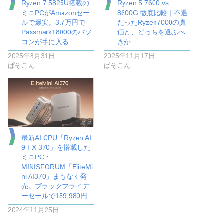
Ryzen 7 5825U搭載の
Ryzen 5 7600 vs
ミニPCがAmazonセー
8600G 徹底比較｜不遇
ルで爆安。3.7万円で
だったRyzen7000の真
Passmark18000のパソ
価と、どっちを選ぶべ
コンが手に入る
きか
2025年8月31日
2025年11月17日
ぱそこん
ぱそこん
最新AI CPU「Ryzen AI
9 HX 370」を搭載した
ミニPC・
MINISFORUM「EliteMi
ni AI370」まもなく発
売。ブラックフライデ
ーセールで159,980円
2024年11月25日