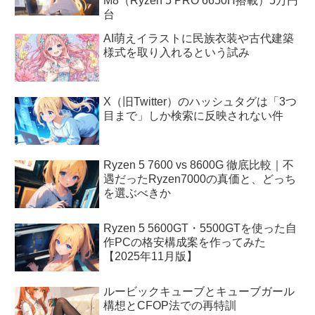
M8（Ryzen 5 PRO 6650H搭載）5万円
台
AI萌えイラストに民族衣装や古代建築
様式を取り入れるという試み
X（旧Twitter）のハッシュタグは「3つ
目まで」しか検索に反映されない件
Ryzen 5 7600 vs 8600G 徹底比較｜不
遇だったRyzen7000の真価と、どっち
を選ぶべきか
Ryzen 5 5600GT・5500GTを使った自
作PCの格安構成案を作ってみた
【2025年11月版】
ルービックキューブとキューブガール
構想とCFOP法での再特訓