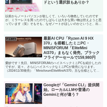
ドという選択肢もありか？
以前からノートパソコンが欲しくて、いろいろ物色していたのです
が、ミラーレスを買ったのでしばらくは大きな買い物は控えようと思
っています（笑）そもそも、なぜノートがほしいのかというと、出か
けた先でブログとかSNSの更新をしたいからなんですよね。...
最新AI CPU「Ryzen AI 9 HX
ぱそこん
370」を搭載したミニPC・
MINISFORUM「EliteMini
AI370」まもなく発売。ブラック
フライデーセールで159,980円
愛紗です！先日、MINISFORUMのハイスペックミニPCを紹介したの
ですが、近々、さらにハイスペックなミニPCが発売になります。
（2024/11/30発売）「MinisforumEliteMiniAI370」主な仕様として
は、CPU：Ry...
Googleが「Gemini CLI」提供開
えーあい
始。ローカルLLMや普通の
Geminiと何が違う？