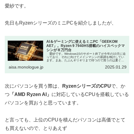
愛紗です。
先日もRyzenシリーズのミニPCを紹介しましたが、
AI＆ゲーミングに使えるミニPC「GEEKOM
AE7」。Ryzen 9 7940HS搭載のハイスペックマ
シンが８万円台
愛紗です。Windows10のサポート終了が今年の10月に迫
っており、それに向けてメインマシンの新調を検討してい
ます。まあ、たぶんギリギリまで待つので買うのは夏ぐら
いだと思いますけど。これから買うならAI性能はある程度
aisa.monologue.jp
2025.01.29
ほしいので、NPUを...
次にパソコンを買う際は、
RyzenシリーズのCPU
で、か
つ
「AMD Ryzen AI」
に対応しているCPUを搭載している
パソコンを買おうと思っています。
と言っても、上位のCPUを積んだパソコンは高価でとて
も買えないので、とりあえず