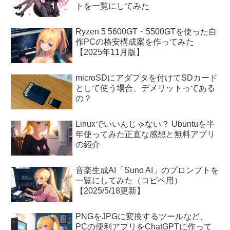
トを一覧にしてみた
Ryzen 5 5600GT・5500GTを使った自
作PCの格安構成案を作ってみた
【2025年11月版】
microSDにアダプタを付けてSDカード
として使う場合、デメリットってある
の？
Linuxでいいんじゃない？ Ubuntuを半
年使ってみた正直な感想と無料アプリ
の紹介
音楽生成AI「Suno AI」のプロンプトを
一覧にしてみた（コピペ用）
【2025/5/18更新】
PNGをJPGに変換するツールなど、
PCの便利アプリをChatGPTに作って