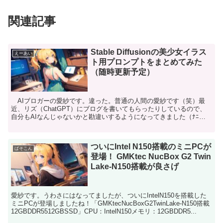
関連記事
Stable Diffusionの美少女イラス
えーあい
ト用プロンプトをまとめてみた
（随時更新予定）
AIブロガーの愛紗です。違った。普通の人間の愛紗です（笑）最
近、リズ（ChatGPT）にブログを書いてもらったりしているので、
自分もAIなんじゃないかと勘違いするようになってきました（ﾅﾆ
これまでStableDiffusionはV1.5...
ついにIntel N150搭載のミニPCが
ぱそこん
登場！ GMKtec NucBox G2 Twin
Lake-N150搭載が良さげ
愛紗です。うわさにはなってましたが、ついにIntelN150を搭載した
ミニPCが登場しましたね！「GMKtecNucBoxG2TwinLake-N150搭載
12GBDDR5512GBSSD」CPU：IntelN150メモリ：12GBDDR5...