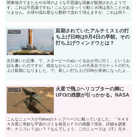
関東地方でまたもや火球のような不思議な現象が観測されたようで
す。これは不思議ですね！こんなにゆっくり動く火球は見たことがあ
りません。火球や流れ星なら数秒で流れて消えますが、これは何十秒
も見えていますよね。火球や流れ星は、通常、遠い宇宙から地...
延期されていたアルテミス１の打
うちゅう
ち上げ日時は9月4日の早朝。その
打ち上げウィンドウとは？
先日書いた記事、で、スヌーピーのぬいぐるみが月に行く、というお
話を書いたのですが、残念ながらエンジンの不具合でロケットの打ち
上げ延期になりました。で、新しい打ち上げ日時が発表になったよう
です。この記事によると、アルテミス１のロケットSLSに...
火星で飛ぶヘリコプターの脚に
にゅーす
UFOの残骸が引っかかる。NASA
こんなニュースがYahooのトップページに載っていました。「ＮＡＳ
Ａ火星に奇妙な宇宙のゴミを発見ＵＦＯの残骸？現在、詳細を調査
中」ナニコレ？はい？？なんでしょう、このニュースは（汗）元ネタ
はこの海外ニュースみたいですが、何一つ信憑性を感じな...