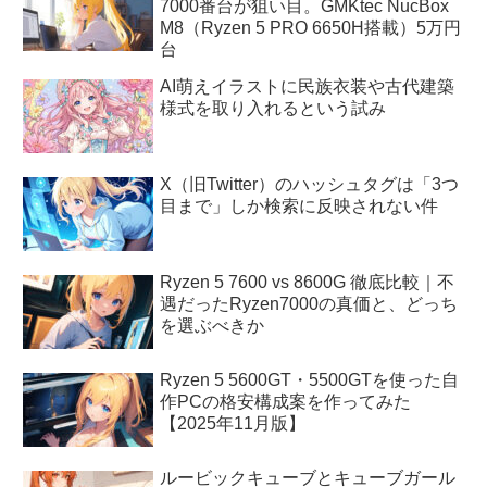
7000番台が狙い目。GMKtec NucBox
M8（Ryzen 5 PRO 6650H搭載）5万円
台
AI萌えイラストに民族衣装や古代建築
様式を取り入れるという試み
X（旧Twitter）のハッシュタグは「3つ
目まで」しか検索に反映されない件
Ryzen 5 7600 vs 8600G 徹底比較｜不
遇だったRyzen7000の真価と、どっち
を選ぶべきか
Ryzen 5 5600GT・5500GTを使った自
作PCの格安構成案を作ってみた
【2025年11月版】
ルービックキューブとキューブガール