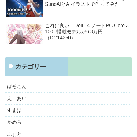
SunoAIとAIイラストで作ってみた
これは良い！Dell 14 ノートPC Core 3
100U搭載モデルが6.3万円
（DC14250）
カテゴリー
ぱそこん
えーあい
すまほ
かめら
ふぉと