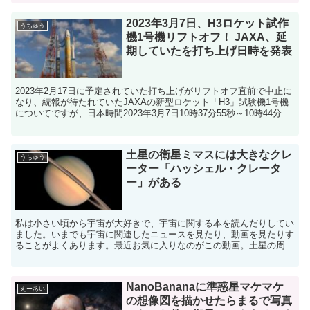
2023年3月7日、H3ロケット試作
うちゅう
機1号機リフトオフ！ JAXA、延
期していたを打ち上げ日時を発表
2023年2月17日に予定されていた打ち上げがリフトオフ直前で中止に
なり、続報が待たれていたJAXAの新型ロケット「H3」試験機1号機
についてですが、日本時間2023年3月7日10時37分55秒～10時44分15
秒に設定されたと発表がありま...
土星の衛星ミマスには大きなクレ
うちゅう
ーター「ハッシェル・クレータ
ー」がある
私は小さい頃から宇宙が大好きで、宇宙に関する本を読んだりしてい
ました。いまでも宇宙に関連したニュースを見たり、動画を見たりす
ることがよくあります。最近お気に入りなのがこの動画。土星の周り
を行ったりしたりする感じが体験できます。ぜひ大画面でお...
NanoBananaに準惑星マケマケ
えーあい
の想像図を描かせたらまるで写真