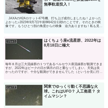
無事軌道投入！
JAXAのH2Aロケット47号機、打ち上げ成功しましたね！よかった
よかった♪2023年9月7日午前8時42分11秒のことです。そのときの映
像です。もうひとつ別の角度からの映像 迫力ありますね！私も見に
行きたい！イプシロン６号機とH3ロケッ...
はくちょう座κ流星群、2022年は
うちゅう
8月18日に極大
毎年８月は三大流線群の１つであるペルセウス座流線群が観測できま
すが、2022年はピークの日が満月の日と重なってしまい、天気は良
かったのですが、十分な観測ができませんでした（というか見に行か
なかった）。満月の日は本当に明るい星しか見えませんか...
関東でゆっくり動く不思議な火
にゅーす
球。これはUFO？ 人工衛星？ タ
イムマシン？