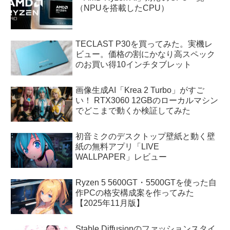
（NPUを搭載したCPU）
TECLAST P30を買ってみた。実機レ
ビュー。価格の割にかなり高スペック
のお買い得10インチタブレット
画像生成AI「Krea 2 Turbo」がすご
い！ RTX3060 12GBのローカルマシン
でどこまで動くか検証してみた
初音ミクのデスクトップ壁紙と動く壁
紙の無料アプリ「LIVE
WALLPAPER」レビュー
Ryzen 5 5600GT・5500GTを使った自
作PCの格安構成案を作ってみた
【2025年11月版】
Stable Diffusionのファッションスタイ