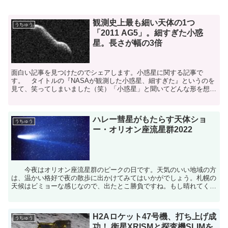
観測史上最も細い天体の1つ
うちゅう
「2011 AG5」。細すぎた小惑
星。長さが幅の3倍
面白い記事を見つけたのでシェアします。小惑星に関する記事で
す。 タイトルの『NASAが観測した小惑星、細すぎた』というのを
見て、笑ってしまいました（笑）「小惑星」と聞いてどんな形を想像
しますか？惑星や衛星のほとんどはかなり完全に近い形の「球...
ハレー彗星がもたらす天体ショ
うちゅう
ー・オリオン座流星群2022
今夜はオリオン座流星群のピークの日です。天気のいい地域の方
は、温かい格好で夜の散歩に出かけてみてはいかがでしょう。札幌の
天候はビミョーな感じなので、出たとこ勝負ですね。もし晴れてくれ
たら、視界が開けた場所に行ってみたいと思います。昨夜は...
H2Aロケット47号機、打ち上げ成
うちゅう
功！ 衛星XRISMと探査機SLIMを