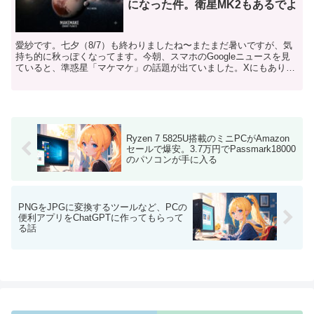
になった件。衛星MK2もあるでよ
愛紗です。七夕（8/7）も終わりましたね〜またまだ暑いですが、気
持ち的に秋っぽくなってます。今朝、スマホのGoogleニュースを見
ていると、準惑星「マケマケ」の話題が出ていました。Xにもありま
したので貼り付けておきます。 面白いですね〜マケ...
Ryzen 7 5825U搭載のミニPCがAmazon
セールで爆安。3.7万円でPassmark18000
のパソコンが手に入る
PNGをJPGに変換するツールなど、PCの
便利アプリをChatGPTに作ってもらって
る話