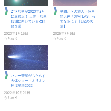
ZTF彗星が2023年2月
星間からの旅人・恒星
に最接近！ 天体・彗星
間天体「3I/ATLAS」っ
観測に向いている双眼
てなあに？【LIZの代
鏡３選
筆】
2023年1月15日
2025年7月5日
うちゅう
うちゅう
ハレー彗星がもたらす
天体ショー・オリオン
座流星群2022
2022年10月21日
うちゅう