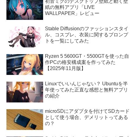
初音ミクのデスクトップ壁紙と動く壁
紙の無料アプリ「LIVE
WALLPAPER」レビュー
Stable Diffusionのファッションスタイ
ル、コスプレ、衣装に関するプロンプ
トを一覧にしてみた
Ryzen 5 5600GT・5500GTを使った自
作PCの格安構成案を作ってみた
【2025年11月版】
Linuxでいいんじゃない？ Ubuntuを半
年使ってみた正直な感想と無料アプリ
の紹介
microSDにアダプタを付けてSDカード
として使う場合、デメリットってある
の？