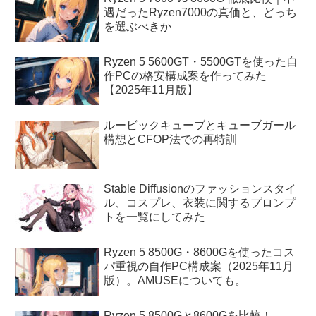
遇だったRyzen7000の真価と、どっち
を選ぶべきか
Ryzen 5 5600GT・5500GTを使った自
作PCの格安構成案を作ってみた
【2025年11月版】
ルービックキューブとキューブガール
構想とCFOP法での再特訓
Stable Diffusionのファッションスタイ
ル、コスプレ、衣装に関するプロンプ
トを一覧にしてみた
Ryzen 5 8500G・8600Gを使ったコス
パ重視の自作PC構成案（2025年11月
版）。AMUSEについても。
Ryzen 5 8500Gと8600Gを比較！