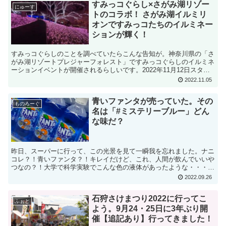
すみっコぐらし×さがみ湖リゾー
にゅーす
トのコラボ！ さがみ湖イルミリ
オンですみっコたちのイルミネー
ションが輝く！
すみっコぐらしのことを調べていたらこんな告知が。神奈川県の「さ
がみ湖リゾートプレジャーフォレスト」ですみっコぐらしのイルミネ
ーションイベントが開催されるらしいです。2022年11月12日スター
ト。いいなー、これ絶対行きたい！綺麗な写真が撮れ...
2022.11.05
青いファンタが売っていた。その
ものろーぐ
名は「#ミステリーブルー」どん
な味だ？
昨日、スーパーに行って、この光景を見て一瞬我を忘れました。ナニ
コレ？！青いファンタ？！キレイだけど、これ、人間が飲んでいいや
つなの？！大学で科学実験でこんな色の液体があったような・・・
で、どんな味があるんだろうと思って、名前をよく見ると、そ...
2022.09.26
石狩さけまつり2022に行ってこ
ふぉと
よう。9月24・25日に3年ぶり開
催【追記あり】行ってきました！