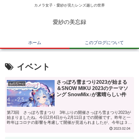
カメラ女子・愛紗が見たレンズ越しの世界
愛紗の美忘録
ホーム
このブログについて
イベント
さっぽろ雪まつり2023が始まる
ものろーぐ
＆SNOW MIKU 2023のテーマソ
ング SnowMix♪が素晴らしい件
第73回 さっぽろ雪まつり 3年ぶりの開催さっぽろ雪まつり2023が
始まりましたね。今日2月4日から2月11日までの開催です。昨年と一
昨年はコロナの影響を考慮して開催が見送られましたが、今年は３年
ぶりの開催となります。会場は本来３カ所で行わ...
2023.02.04