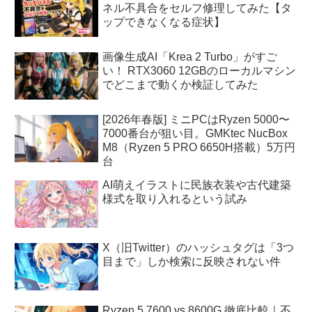
ネル不具合をセルフ修理してみた【タ
ップできなくなる症状】
画像生成AI「Krea 2 Turbo」がすご
い！ RTX3060 12GBのローカルマシン
でどこまで動くか検証してみた
[2026年春版] ミニPCはRyzen 5000〜
7000番台が狙い目。GMKtec NucBox
M8（Ryzen 5 PRO 6650H搭載）5万円
台
AI萌えイラストに民族衣装や古代建築
様式を取り入れるという試み
X（旧Twitter）のハッシュタグは「3つ
目まで」しか検索に反映されない件
Ryzen 5 7600 vs 8600G 徹底比較｜不