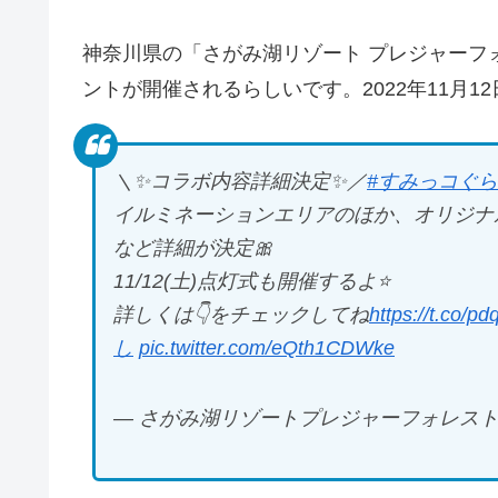
神奈川県の「さがみ湖リゾート プレジャーフ
ントが開催されるらしいです。2022年11月1
＼✨コラボ内容詳細決定✨／
#すみっコぐ
イルミネーションエリアのほか、オリジナ
など詳細が決定🎀
11/12(土)点灯式も開催するよ⭐️
詳しくは👇をチェックしてね
https://t.co/
し
pic.twitter.com/eQth1CDWke
— さがみ湖リゾートプレジャーフォレスト (@sa