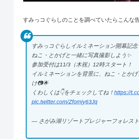
すみっコぐらしのことを調べていたらこんな
すみっコぐらしイルミネーション開幕記念
ねこ・とかげと一緒に写真撮影しよう✨
参加受付は11/3（木祝）12時スタート！
イルミネーションを背景に、ねこ・とかげ
け📷🌟
くわしくは👇をチェックしてね！
https://
pic.twitter.com/Zfomjy63Jq
— さがみ湖リゾートプレジャーフォレスト (@sa