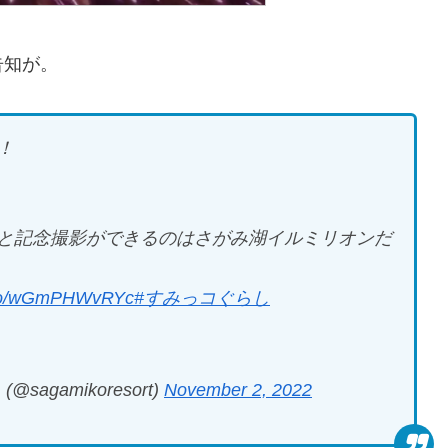
告知が。
！
と記念撮影ができるのはさがみ湖イルミリオンだ
t.co/wGmPHWvRYc
#すみっコぐらし
gamikoresort)
November 2, 2022