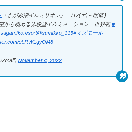
ト
「さがみ湖イルミリオン」11/12(土)～開催】
空から眺める体験型イルミネーション、世界初
#
sagamikoresort
@sumikko_335
#オズモール
itter.com/sbRWLgyQM8
mall)
November 4, 2022