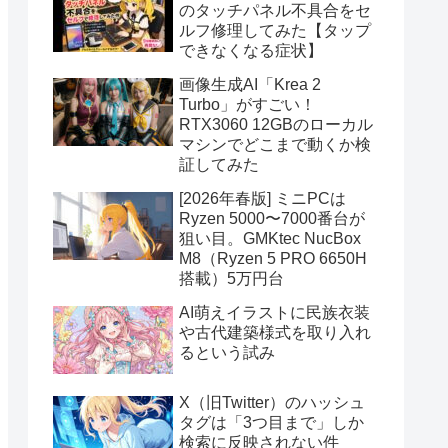
のタッチパネル不具合をセ
ルフ修理してみた【タップ
できなくなる症状】
画像生成AI「Krea 2
Turbo」がすごい！
RTX3060 12GBのローカル
マシンでどこまで動くか検
証してみた
[2026年春版] ミニPCは
Ryzen 5000〜7000番台が
狙い目。GMKtec NucBox
M8（Ryzen 5 PRO 6650H
搭載）5万円台
AI萌えイラストに民族衣装
や古代建築様式を取り入れ
るという試み
X（旧Twitter）のハッシュ
タグは「3つ目まで」しか
検索に反映されない件