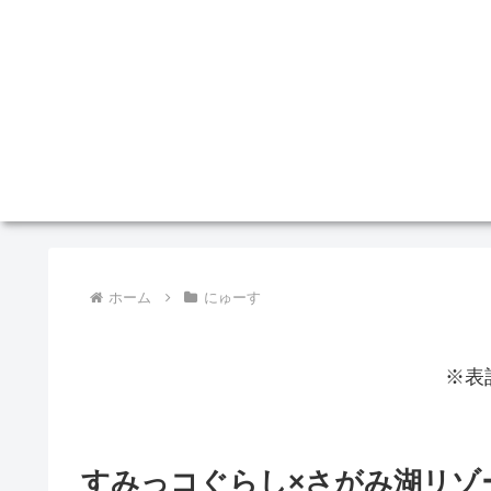
ホーム
にゅーす
※表
すみっコぐらし×さがみ湖リゾ