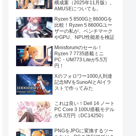
構成案（2025年11月版）。
AMUSEについても。
Ryzen 5 8500Gと8600Gを
比較！Ryzen 5 8600Gユー
ザーの私が、ベンチマーク
やGPU、NPU性能差を検証
Minisforumのセール！
Ryzen 7 7735搭載ミニ
PC・UM773 Liteが5.5万
円！
Xのフォロワー1000人到達
記念MVをSunoAIとAIイラ
ストで作ってみた
これは良い！Dell 14 ノート
PC Core 3 100U搭載モデル
が6.3万円（DC14250）
PNGをJPGに変換するツー