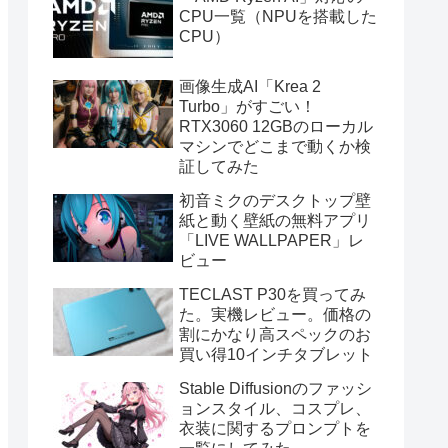
CPU一覧（NPUを搭載した
CPU）
画像生成AI「Krea 2
Turbo」がすごい！
RTX3060 12GBのローカル
マシンでどこまで動くか検
証してみた
初音ミクのデスクトップ壁
紙と動く壁紙の無料アプリ
「LIVE WALLPAPER」レ
ビュー
TECLAST P30を買ってみ
た。実機レビュー。価格の
割にかなり高スペックのお
買い得10インチタブレット
Stable Diffusionのファッシ
ョンスタイル、コスプレ、
衣装に関するプロンプトを