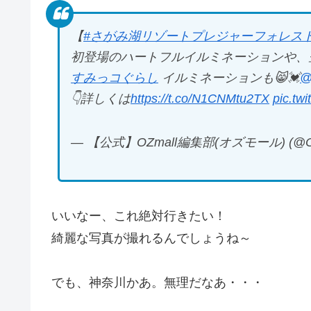
【
#さがみ湖リゾートプレジャーフォレス
初登場のハートフルイルミネーションや、
すみっコぐらし
イルミネーションも😸💓
@
👇詳しくは
https://t.co/N1CNMtu2TX
pic.tw
— 【公式】OZmall編集部(オズモール) (@OZ
いいなー、これ絶対行きたい！
綺麗な写真が撮れるんでしょうね～
でも、神奈川かあ。無理だなあ・・・