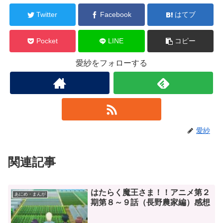
Twitter
Facebook
はてブ
Pocket
LINE
コピー
愛紗をフォローする
愛紗
関連記事
はたらく魔王さま！！アニメ第２
あにめ・まんが
期第８～９話（長野農家編）感想