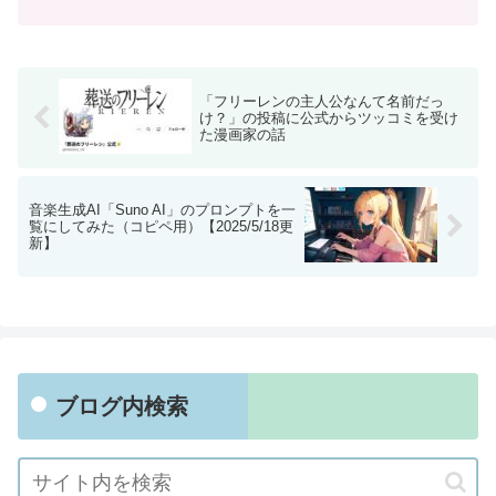
なのですが、第８巻だけは違い、１冊まるごと使って壮大な...
「フリーレンの主人公なんて名前だっ
け？」の投稿に公式からツッコミを受け
た漫画家の話
音楽生成AI「Suno AI」のプロンプトを一
覧にしてみた（コピペ用）【2025/5/18更
新】
ブログ内検索