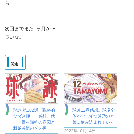
ら。
次回までまた1ヶ月か〜
長いな。
関連
球詠 第102話「戦略的
球詠12巻感想。球場全
なダメ押し」感想。代
体が少しずつ芳乃の奇
打・野村瑞帆の意図と
策に飲み込まれていく
新越谷流のダメ押し
2022年10月14日