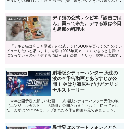
そういうの期待しても無理だから（爆）書きたいときだけ書くんで
す！さて、第６話もなかなかキテますよ～ましろは今日から学...
デキ猫の公式レシピ本「諭吉ごは
あにめ・まんが
ん」買って来た。デキる猫は今日
も憂鬱の料理本
「デキる猫は今日も憂鬱」の公式レシピBOOKを買って来たのでレ
ビューしたいと思います。今季（2023年夏アニメ）でもっとも夢中
になっているのが「デキる猫は今日も憂鬱」という、家事が壊滅的に
できないOLさんと、そんな飼い主のために家事万能に...
劇場版シティーハンター 天使の
あにめ・まんが
涙の本予告動画とあらすじが公
開！ やはり海原神だけどオリジ
ナルストーリー
今年公開予定の新しい映画、「劇場版シティーハンター天使の涙
（エンジェルダスト）」の詳細が公開されましたね！ 待ってまし
た！まずはYoutubeにアップされた本予告動画を見てみましょう。
『「劇場版シティーハンター天使の涙(エンジェルダスト)...
異世界はスマートフォンととも
あにめ・まんが