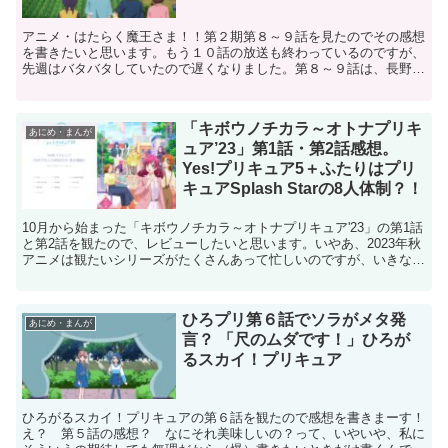
アニメ・はたらく魔王さま！！第２期第８～９話を見たのでその感想
を書きたいと思います。もう１０話の放送も終わっているのですが、
先週はバタバタしていたので遅くなりました。第８～９話は、長野に
ある佐々木千穂の親戚の農家に真奥たちが農業のアルバイト...
「キボウノチカラ～オトナプリキ
あにめ・まんが
ュア’23」第1話・第2話感想。
Yes!プリキュア5＋ふたりはプリ
キュアSplash Starの8人体制？！
10月から始まった「キボウノチカラ～オトナプリキュア'23」の第1話
と第2話を観たので、レビューしたいと思います。いやあ、2023年秋
アニメは観たいシリーズがたくさんあって忙しいのですが、いきなり
最初のレビューがプリキュアとか私も結構ヤバイ...
ひろプリ第６話でソラがメタ発
あにめ・まんが
言？ 「尺のムダです！」ひろが
るスカイ！プリキュア
ひろがるスカイ！プリキュアの第６話を観たので感想を書きまーす！
え？ 第５話の感想？ なにそれ美味しいの？って、いやいや、私に