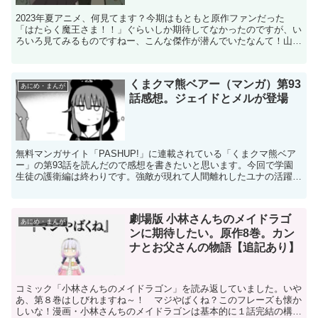
2023年夏アニメ、何見てます？今期はもともと原作ファンだった
「はたらく魔王さま！！」ぐらいしか期待してなかったのですが、い
ろいろ見てみるものですねー、こんな傑作が潜んでいたなんて！山田
ヒツジさん原作の「デキる猫は今日も憂鬱」。もうこれサイ...
くまクマ熊ベアー（マンガ）第93
あにめ・まんが
話感想。ジェイドとメルが登場
無料マンガサイト「PASHUP!」に連載されている「くまクマ熊ベア
ー」の第93話を読んだので感想を書きたいと思います。今回で学園
生徒の護衛編は終わりです。強敵が現れて人間離れしたユナの活躍で
撃退する、いつもどおり痛快で面白いエピソードでした...
劇場版 小林さんちのメイドラゴ
あにめ・まんが
ンに期待したい。原作8巻。カン
ナとお父さんの物語【追記あり】
コミック「小林さんちのメイドラゴン」を読み返していました。いや
あ、第８巻はしびれますね～！ マジやばくね？このフレーズも懐か
しいな！漫画・小林さんちのメイドラゴンは基本的に１話完結の構成