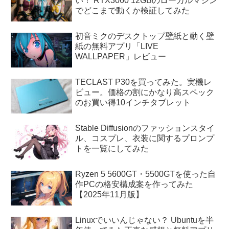
い！ RTX3060 12GBのローカルマシン
でどこまで動くか検証してみた
初音ミクのデスクトップ壁紙と動く壁
紙の無料アプリ「LIVE
WALLPAPER」レビュー
TECLAST P30を買ってみた。実機レ
ビュー。価格の割にかなり高スペック
のお買い得10インチタブレット
Stable Diffusionのファッションスタイ
ル、コスプレ、衣装に関するプロンプ
トを一覧にしてみた
Ryzen 5 5600GT・5500GTを使った自
作PCの格安構成案を作ってみた
【2025年11月版】
Linuxでいいんじゃない？ Ubuntuを半