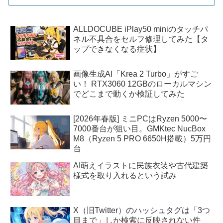
ALLDOCUBE iPlay50 miniのタッチパ
ネル不具合をセルフ修理してみた【タ
ップできなくなる症状】
画像生成AI「Krea 2 Turbo」がすご
い！ RTX3060 12GBのローカルマシン
でどこまで動くか検証してみた
[2026年春版] ミニPCはRyzen 5000〜
7000番台が狙い目。GMKtec NucBox
M8（Ryzen 5 PRO 6650H搭載）5万円
台
AI萌えイラストに民族衣装や古代建築
様式を取り入れるという試み
X（旧Twitter）のハッシュタグは「3つ
目まで」しか検索に反映されない件