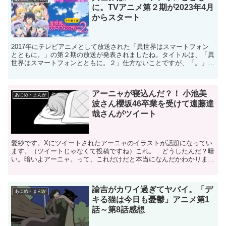
に。TVアニメ第２期が2023年4月
からスタート
2017年にテレビアニメとして放送された「異世界はスマートフォン
とともに。」の第２期の放送が発表されましたね。タイトルは、「異
世界はスマートフォンとともに。２」仕方ないことですが、「。」の
あとに「２」が付くと少し違和感がありますね（笑）「神...
アーニャが寝込んだ？！ 小池美
あにめ・まんが
波さん櫻坂46卒業を受けて遠藤達
哉さんがツイート
愛紗です。Xにツイートされたアーニャのイラストが話題になってい
ます。（ツイートじゃなくて投稿ですね）これ。 どうしたんだ？暗
い。暗いよアーニャ。って、これだけだと本当になんだかわかりませ
んね（笑） なんの説明も無いのですが、ついたコメントを...
諭吉がカワイ過ぎてヤバイ。「デ
あにめ・まんが
キる猫は今日も憂鬱」アニメ第1
話～第8話感想