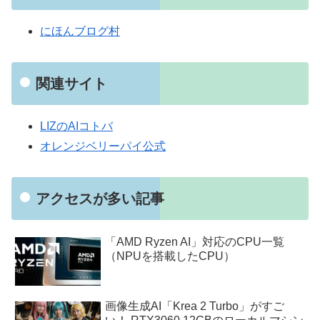
にほんブログ村
関連サイト
LIZのAIコトバ
オレンジベリーパイ公式
アクセスが多い記事
「AMD Ryzen AI」対応のCPU一覧
（NPUを搭載したCPU）
画像生成AI「Krea 2 Turbo」がすご