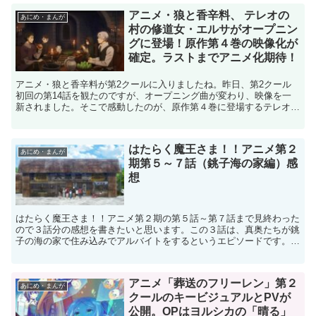
アニメ・狼と香辛料、 テレオの
あにめ・まんが
村の修道女・エルサがオープニン
グに登場！原作第４巻の映像化が
確定。ラストまでアニメ化期待！
アニメ・狼と香辛料が第2クールに入りましたね。昨日、第2クール
初回の第14話を観たのですが、オープニング曲が変わり、映像を一
新されました。そこで感動したのが、原作第４巻に登場するテレオの
村の修道女・エルサと、彼女の幼馴染のエヴァンが出てきた...
はたらく魔王さま！！アニメ第２
あにめ・まんが
期第５～７話（銚子海の家編）感
想
はたらく魔王さま！！アニメ第２期の第５話～第７話まで見終わった
ので３話分の感想を書きたいと思います。この３話は、真奥たちが銚
子の海の家で住み込みでアルバイトをするというエピソードです。こ
れは原作小説の第４巻に相当する部分ですが、360ページ...
アニメ「葬送のフリーレン」第２
あにめ・まんが
クールのキービジュアルとPVが
公開。OPはヨルシカの「晴る」