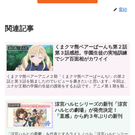
愛紗
関連記事
くまクマ熊ベアーぱーんち第２話
あにめ・まんが
第３話感想。学園生徒の実地訓練
でシア百面相がカワイイ
くまクマ熊ベアーアニメ２期「くまクマ熊ベアーぱーんち!」の第２
話と第３話を観ましたのでレビューを書きたいと思います。今回は、
ユナが王都の学園の生徒の護衛をするお話です。アニメ第１期を観た
だけじゃわからなかったのですが、この第２話と第３話を観...
涼宮ハルヒシリーズの新刊「涼宮
にゅーす
ハルヒの劇場」が発売決定！
「直感」から約３年ぶりの新刊
「涼宮ハルヒの憂鬱」を代表とするライトノベル「涼宮ハルヒシリー