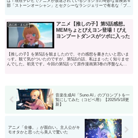
は！現在テレビでアニメが放送されているジョジョの奇妙な冒険第６
部「ストーンオーシャン」とセクシーなランジェリーで有名な「ブラ
デリスニューヨーク」のコラボが実現しました。販売するの...
アニメ【推しの子】第5話感想。
あにめ・まんが
MEMちょとぴえヨン登場！ぴえ
ヨンブートダンスがツボに入った
【推しの子】を第5話を観ましたので、その感想を書きたいと思いま
っす。観て気がついたのですが、第5話の話、私はまったく知りませ
んでした。初見です。今回の第5話って原作漫画第3巻の序盤なんで
すよね、、、。わたし、3巻まで読んでいたと思っていたの...
音楽生成AI「Suno AI」のプロンプトを一
覧にしてみた（コピペ用）【2025/5/18更
新】
アニメ「全修。」が面白い。主人公がキ
モオタかと思ったら美人で驚いた