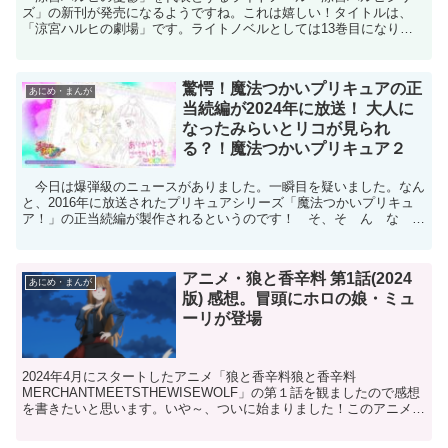
ズ」の新刊が発売になるようですね。これは嬉しい！タイトルは、
「涼宮ハルヒの劇場」です。ライトノベルとしては13巻目になりま
す。 まだいつ発売になるかは公表されておりませんが、前作...
驚愕！魔法つかいプリキュアの正
あにめ・まんが
当続編が2024年に放送！ 大人に
なったみらいとリコが見られ
る？！魔法つかいプリキュア２
今日は爆弾級のニュースがありました。一瞬目を疑いました。なん
と、2016年に放送されたプリキュアシリーズ「魔法つかいプリキュ
ア！」の正当続編が製作されるというのです！ そ、そ ん な
こ と が あ る の か ？これは驚きです。前代未聞...
アニメ・狼と香辛料 第1話(2024
あにめ・まんが
版) 感想。冒頭にホロの娘・ミュ
ーリが登場
2024年4月にスタートしたアニメ「狼と香辛料狼と香辛料
MERCHANTMEETSTHEWISEWOLF」の第１話を観ましたので感想
を書きたいと思います。いや～、ついに始まりました！このアニメ、
首を長くして待ってたんです！フリーレンと薬屋が...