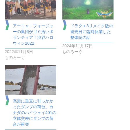
アーニャ・フォージャ
ドラクエ3リメイク版の
ーの集団がゴミ拾いボ
発売日に臨時休業した
ランティア！渋谷ハロ
整体院の話
ウィン2022
2024年11月17日
2022年11月5日
ものろーぐ
ものろーぐ
高架に垂直に引っかか
ったダンプの荷台。カ
ナダのハイウェイ401の
立体交差にダンプの荷
台が衝突