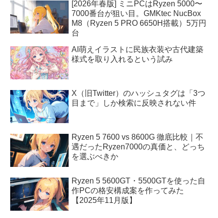
[2026年春版] ミニPCはRyzen 5000〜
7000番台が狙い目。GMKtec NucBox
M8（Ryzen 5 PRO 6650H搭載）5万円
台
AI萌えイラストに民族衣装や古代建築
様式を取り入れるという試み
X（旧Twitter）のハッシュタグは「3つ
目まで」しか検索に反映されない件
Ryzen 5 7600 vs 8600G 徹底比較｜不
遇だったRyzen7000の真価と、どっち
を選ぶべきか
Ryzen 5 5600GT・5500GTを使った自
作PCの格安構成案を作ってみた
【2025年11月版】