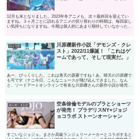
12月も末となりました。2023年冬アニメも、次々最終回を迎えてい
ますね。３ヶ月ごとに訪れるアニメの切り替わりの時期は、毎回寂し
い気持ちになりますね。今期は個人的にあまり期待していなかった
「Helck」が終わってしまったのが寂しいです。最初...
川原礫新作小説「デモンズ・クレ
にゅーす
スト」2022/11爆誕！ 「これはゲ
ームであって、そして現実だ。」
あー、びっくりした。これは青天の霹靂ですね！あ、晴天の川原礫で
も可です（ナニ今日、こんなニュースが飛び込んできました。なん
と、ソードアートオンラインで有名な川原礫さんの新作小説が発売に
なるとっ！！タイトルは「デモンズ・クレスト」。クエスト、...
空条徐倫モデルのブラとショーツ
あにめ・まんが
が発売！ ブラデリスNY×ジョジ
ョコラボ ストーンオーシャン
すごいなジョジョ。まさか高級ランジェリーメーカーとコラボすると