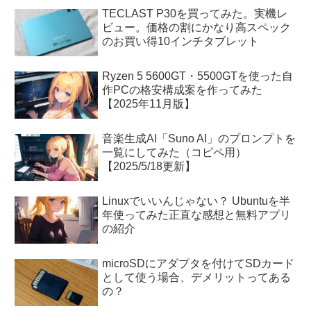
TECLAST P30を買ってみた。実機レ
ビュー。価格の割にかなり高スペック
のお買い得10インチタブレット
Ryzen 5 5600GT・5500GTを使った自
作PCの格安構成案を作ってみた
【2025年11月版】
音楽生成AI「Suno AI」のプロンプトを
一覧にしてみた（コピペ用）
【2025/5/18更新】
Linuxでいいんじゃない？ Ubuntuを半
年使ってみた正直な感想と無料アプリ
の紹介
microSDにアダプタを付けてSDカード
として使う場合、デメリットってある
の？