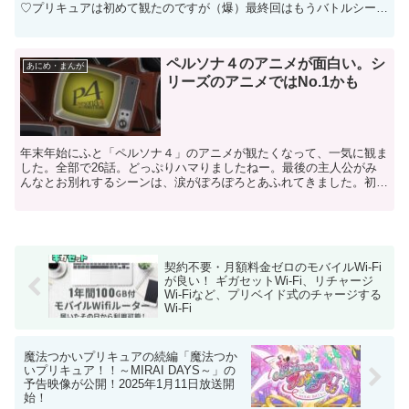
♡プリキュアは初めて観たのですが（爆）最終回はもうバトルシーン
はほとんどなく、終息後のエピソードが中心だったのですが...
ペルソナ４のアニメが面白い。シ
あにめ・まんが
リーズのアニメではNo.1かも
年末年始にふと「ペルソナ４」のアニメが観たくなって、一気に観ま
した。全部で26話。どっぷりハマりましたねー。最後の主人公がみ
んなとお別れするシーンは、涙がぽろぽろとあふれてきました。初め
て見たわけではなくかなり前に一度全部見ているので、スト...
契約不要・月額料金ゼロのモバイルWi-Fi
が良い！ ギガセットWi-Fi、リチャージ
Wi-Fiなど、プリベイド式のチャージする
Wi-Fi
魔法つかいプリキュアの続編「魔法つか
いプリキュア！！～MIRAI DAYS～」の
予告映像が公開！2025年1月11日放送開
始！