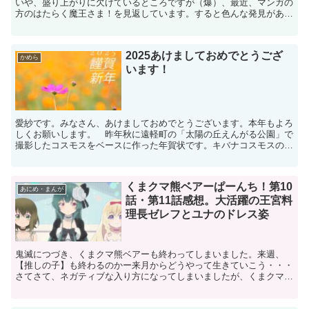
いや、盛り上がりに欠けているところですが（爆）、最近、マンガの
方のはたらく魔王さま！を見返しています。すると色んな発見があり
ました。まず、今回の第2期のアニメは漫画版のはたらく魔...
2025あけましておめでとうござ
かめら
います！
愛紗です。みなさん、あけましておめでとうございます。本年もよろ
しくお願いします。 昨年秋に遠軽町の「太陽の丘えんがる公園」で
撮影したコスモスをベースに作った年賀状です。キバナコスモスの畑
の中に１輪だけ普通のコスモスが咲いてたんですよね。とて...
くまクマ熊ベアーぱーんち！第10
あにめ・まんが
話・第11話感想。大活躍の王宮料
理長ゼレフとユナのドレス姿
鬼滅につづき、くまクマ熊ベアーも終わってしまいました。来週、
【推しの子】も終わるのかー来月からどうやって生きていこう・・・
さてさて、ネガティブな入り方になってしまいましたが、くまクマ熊
ベアーぱーんち！第１０話と第１１話の感想を書きたいと思い...