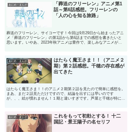
「葬送のフリーレン」アニメ第1
あにめ・まんが
話～第6話感想。フリーレンの
「人の心を知る旅路」
葬送のフリーレン、サイコーです！今回は9月29日から始まったアニ
メ「葬送のフリーレン」の第1話から第6話までの感想を書きたいと
思います。いやあ、2023年秋アニメは豊作で、楽しみなアニメがた
くさんあって困っているのですが、今のところ最も面白...
はたらく魔王さま！！（アニメ２
あにめ・まんが
期）第２話感想。千穂の存在感が
出てきた
はたらく魔王さま！！のアニメ２期第２話を見たので簡単に感想を。
まあ、まだ２話見ただけですので、結論を出すには早いのです
が、、、絵が慣れません！１期と違いすぎです。芦屋と千穂が特に違
和感。真奥と恵美は意外と早く慣れるかも？１期の千穂はコロコロ...
これをもって初勅とする！ 十二
あにめ・まんが
国記・景王陽子の名セリフ