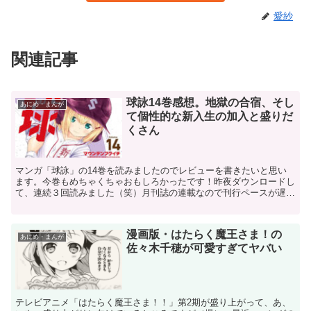
愛紗
関連記事
球詠14巻感想。地獄の合宿、そし
あにめ・まんが
て個性的な新入生の加入と盛りだ
くさん
マンガ「球詠」の14巻を読みましたのでレビューを書きたいと思い
ます。今巻もめちゃくちゃおもしろかったです！昨夜ダウンロードし
て、連続３回読みました（笑）月刊誌の連載なので刊行ペースが遅い
んですよねー。続きは半年後かと思うと気が遠くなる思いで...
漫画版・はたらく魔王さま！の
あにめ・まんが
佐々木千穂が可愛すぎてヤバい
テレビアニメ「はたらく魔王さま！！」第2期が盛り上がって、あ、