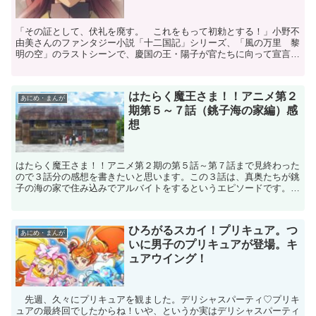
「その証として、伏礼を廃す。 これをもって初勅とする！」小野不
由美さんのファンタジー小説「十二国記」シリーズ、「風の万里 黎
明の空」のラストシーンで、慶国の王・陽子が官たちに向って宣言し
たセリフです。いやあ、しびれますね。私が大好きなシーン...
はたらく魔王さま！！アニメ第２
あにめ・まんが
期第５～７話（銚子海の家編）感
想
はたらく魔王さま！！アニメ第２期の第５話～第７話まで見終わった
ので３話分の感想を書きたいと思います。この３話は、真奥たちが銚
子の海の家で住み込みでアルバイトをするというエピソードです。こ
れは原作小説の第４巻に相当する部分ですが、360ページ...
ひろがるスカイ！プリキュア。つ
あにめ・まんが
いに男子のプリキュアが登場。キ
ュアウイング！
先週、久々にプリキュアを観ました。デリシャスパーティ♡プリキ
ュアの最終回でしたからね！いや、というか実はデリシャスパーティ