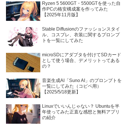
Ryzen 5 5600GT・5500GTを使った自
作PCの格安構成案を作ってみた
【2025年11月版】
Stable Diffusionのファッションスタイ
ル、コスプレ、衣装に関するプロンプ
トを一覧にしてみた
microSDにアダプタを付けてSDカード
として使う場合、デメリットってある
の？
音楽生成AI「Suno AI」のプロンプトを
一覧にしてみた（コピペ用）
【2025/5/18更新】
Linuxでいいんじゃない？ Ubuntuを半
年使ってみた正直な感想と無料アプリ
の紹介