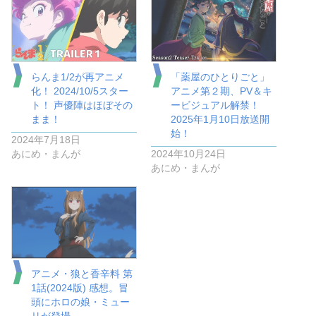
らんま1/2が再アニメ
「薬屋のひとりごと」
化！ 2024/10/5スター
アニメ第２期、PV＆キ
ト！ 声優陣はほぼその
ービジュアル解禁！
まま！
2025年1月10日放送開
始！
2024年7月18日
あにめ・まんが
2024年10月24日
あにめ・まんが
アニメ・狼と香辛料 第
1話(2024版) 感想。冒
頭にホロの娘・ミュー
リが登場