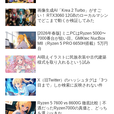
画像生成AI「Krea 2 Turbo」がすご
い！ RTX3060 12GBのローカルマシン
でどこまで動くか検証してみた
[2026年春版] ミニPCはRyzen 5000〜
7000番台が狙い目。GMKtec NucBox
M8（Ryzen 5 PRO 6650H搭載）5万円
台
AI萌えイラストに民族衣装や古代建築
様式を取り入れるという試み
X（旧Twitter）のハッシュタグは「3つ
目まで」しか検索に反映されない件
Ryzen 5 7600 vs 8600G 徹底比較｜不
遇だったRyzen7000の真価と、どっち
を選ぶべきか