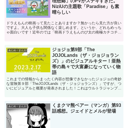
理想郷」のPVがステキすぎた。
NiziUの主題歌「Paradise」も素
晴らしい
ドラえもんの映画って見たことありますか？無かったら見た方が良い
ですよ。大人も子供も関係なく楽しめます。というか、どれもめっち
ゃ面白いです！近年のでは「映画ドラえもんのび太の南極カチコチ大
冒険」を観ましたが、これもスケールが大きくてめちゃくち...
ジョジョ第9部「The
あにめ・まんが
JOJOLands（ザ・ジョジョラン
ズ）」のビジュアルキター！亜熱
帯の島々で大富豪になっていく物
語
これまでの情報からまったく内容が想像できなかったジョジョの奇妙
な冒険第９部「TheJOJOLands（ザ・ジョジョランズ）」ですが、つ
いにビジュアルと概要が発表されました！これはウルトラジャンプ２
月号の次号予告のページなんですが、大々的にT...
くまクマ熊ベアー（マンガ）第93
あにめ・まんが
話感想。ジェイドとメルが登場