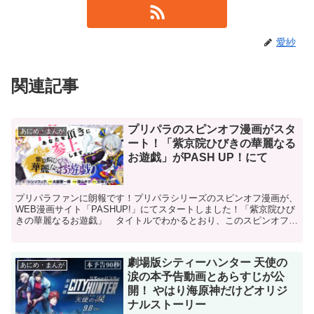
愛紗
関連記事
プリパラのスピンオフ漫画がスタ
あにめ・まんが
ート！「紫京院ひびきの華麗なる
お遊戯」がPASH UP！にて
プリパラファンに朗報です！プリパラシリーズのスピンオフ漫画が、
WEB漫画サイト「PASHUP!」にてスタートしました！「紫京院ひび
きの華麗なるお遊戯」 タイトルでわかるとおり、このスピンオフは
アニメ・プリパラシリーズの登場人物「紫京院ひびき...
劇場版シティーハンター 天使の
あにめ・まんが
涙の本予告動画とあらすじが公
開！ やはり海原神だけどオリジ
ナルストーリー