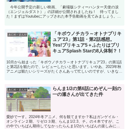
今年公開予定の新しい映画、「劇場版シティーハンター天使の涙
（エンジェルダスト）」の詳細が公開されましたね！ 待ってまし
た！まずはYoutubeにアップされた本予告動画を見てみましょう。
『「劇場版シティーハンター天使の涙(エンジェルダスト)...
「キボウノチカラ～オトナプリキ
あにめ・まんが
ュア’23」第1話・第2話感想。
Yes!プリキュア5＋ふたりはプリ
キュアSplash Starの8人体制？！
10月から始まった「キボウノチカラ～オトナプリキュア'23」の第1話
と第2話を観たので、レビューしたいと思います。いやあ、2023年秋
アニメは観たいシリーズがたくさんあって忙しいのですが、いきなり
最初のレビューがプリキュアとか私も結構ヤバイ...
らんま1/2の第6話にめぞん一刻の
あにめ・まんが
一の瀬さんが出てきた件
愛紗でーす。2024年冬アニメ、何を観てますか？私はガンゲイル・
オンライン２期、リゼロ３期、らんま1/2.3、チ。の４本ですが、こ
の中でいちばん期待してなかったらんま1/2がいちばんの楽しみにな