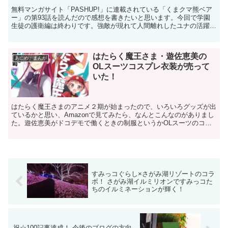
無料マンガサイト「PASHUP!」に連載されている「くまクマ熊ベア
ー」の第93話を読んだので感想を書きたいと思います。今回で学園
生徒の護衛編は終わりです。強敵が現れて人間離れしたユナの活躍で
撃退する、いつもどおり痛快で面白いエピソードでした...
はたらく魔王さま・遊佐恵美の
あにめ・まんが
OLスーツコスプレ衣装が売って
いた！
はたらく魔王さまのアニメ２期が始まったので、いろいろグッズが出
ているかと思い、Amazonで見てみたら、なんとこんなのがありまし
た。遊佐恵美がドコデモで働くときの制服というかOLスーツのコス
プレ衣装！！こんなの誰が買うんだーーーー？！と言い...
すみっコぐらし×さがみ湖リゾートのコラ
ボ！ さがみ湖イルミリオンですみっコた
ちのイルミネーションが輝く！
祝☆100記事達成！ 今後のブログの方向