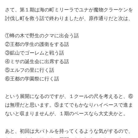
さて、第１期は海の町ミリーラでユナが魔物クラーケンを
討伐し町を救う話で終わりましたが、原作通りだと次は、
①蜂の木で野生のクマに出会う話
②王都の学生の護衛をする話
③鉱山でゴーレムと戦う話
④ミサの誕生会に出席する話
⑤エルフの里に行く話
⑥王都の学園祭に行く話
という展開になるのですが、１クールの尺を考えると、⑥
は無理だと思います。⑤まてでもかなりハイペースで進ま
ないと収まりませんが、１期のペースなら大丈夫かと。
あと、初回は大バトルを持ってくるような気がするので、