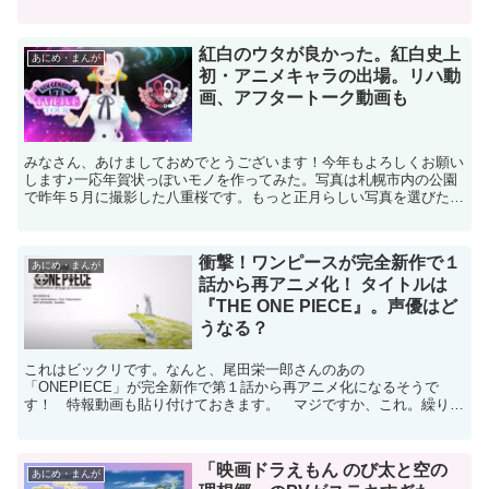
っています。いや、いいです。らんま。原作のマン...
紅白のウタが良かった。紅白史上
あにめ・まんが
初・アニメキャラの出場。リハ動
画、アフタートーク動画も
みなさん、あけましておめでとうございます！今年もよろしくお願い
します♪一応年賀状っぽいモノを作ってみた。写真は札幌市内の公園
で昨年５月に撮影した八重桜です。もっと正月らしい写真を選びたか
ったのですが、「正月らしい写真ってなんだ？」という根源...
衝撃！ワンピースが完全新作で１
あにめ・まんが
話から再アニメ化！ タイトルは
『THE ONE PIECE』。声優はど
うなる？
これはビックリです。なんと、尾田栄一郎さんのあの
「ONEPIECE」が完全新作で第１話から再アニメ化になるそうで
す！ 特報動画も貼り付けておきます。 マジですか、これ。繰り返
しになりますが、これはビックリです。実写版ワンピースのニュース
より...
「映画ドラえもん のび太と空の
あにめ・まんが