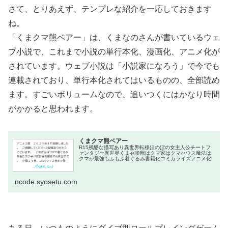
さて、とりあえず、テンプレな紹介を一応しておきます
ね。
「くまクマ熊ベアー」は、くまなのさんが書いているウェ
ブ小説で、これまで小説の単行本化、漫画化、アニメ化が
されています。ウェブ小説は「小説家になろう」で今でも
連載されており、単行本化されてはいるものの、全部読め
ます。すごいボリュームなので、追いつくにはかなり時間
がかかると思われます。
くまクマ熊ベアー
R15残酷な描写あり異世界転移ほのぼの女主人公チートフ
ァンタジー異世界くま召喚獣はクマ家はクマハウス魔法は
クマが最強もふもふ着ぐるみ書籍化コミカライズアニメ化
ncode.syosetu.com