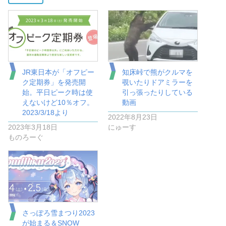
JR東日本が「オフピー
知床峠で熊がクルマを
ク定期券」を発売開
覗いたりドアミラーを
始。平日ピーク時は使
引っ張ったりしている
えないけど10％オフ。
動画
2023/3/18より
2022年8月23日
2023年3月18日
にゅーす
ものろーぐ
さっぽろ雪まつり2023
が始まる＆SNOW