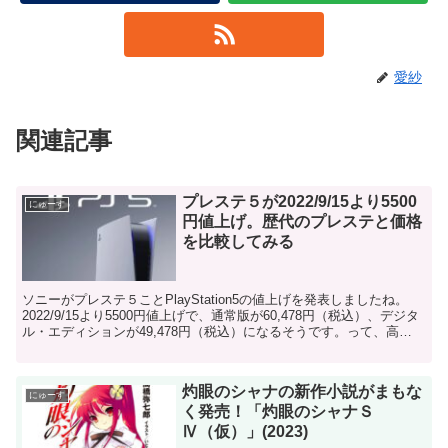
愛紗
関連記事
プレステ５が2022/9/15より5500
にゅーす
円値上げ。歴代のプレステと価格
を比較してみる
ソニーがプレステ５ことPlayStation5の値上げを発表しましたね。
2022/9/15より5500円値上げで、通常版が60,478円（税込）、デジタ
ル・エディションが49,478円（税込）になるそうです。って、高
っ！！！すみません。元の...
灼眼のシャナの新作小説がまもな
にゅーす
く発売！「灼眼のシャナＳ
Ⅳ（仮）」(2023)