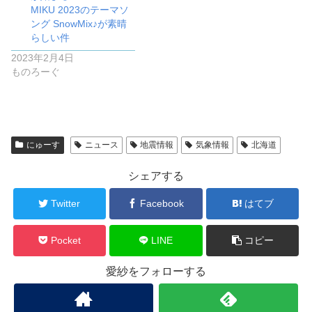
MIKU 2023のテーマソ
ング SnowMix♪が素晴
らしい件
2023年2月4日
ものろーぐ
にゅーす
ニュース
地震情報
気象情報
北海道
シェアする
Twitter
Facebook
はてブ
Pocket
LINE
コピー
愛紗をフォローする