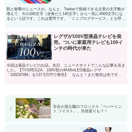
割と衝撃のニュースが。なんと、Twitterで投稿できる文章の文字数が
増えて、今の280文字（全角だと140文字）から一気に4000文字にな
るという話です。これは驚愕です。「ミニブログサービス」とも呼ば
れたTwitterが「ミニブログ」じゃ...
レグザが100V型液晶テレビを発
にゅーす
売。ついに家庭用テレビも100イ
ンチの時代が来た
今回は液晶テレビのお話。先日、ニュースサイトでこんな記事を見ま
した。【TVSREGZA、100V型の4KMiniLED液晶レグザ
「100Z970M」を137.5万円で発売】 なんと！まだ発売は先です
が、ついに家庭用の液晶テレビも100インチ...
百合が原公園のフロックス「ペパーミン
ト ツイスト」。先祖返りも？！