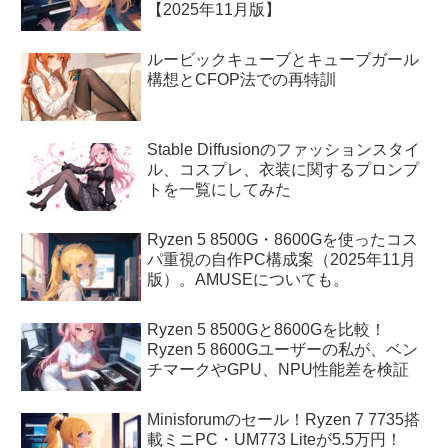
【2025年11月版】
ルービックキューブとキューブガール
構想とCFOP法での再特訓
Stable Diffusionのファッションスタイ
ル、コスプレ、衣装に関するプロンプ
トを一覧にしてみた
Ryzen 5 8500G・8600Gを使ったコス
パ重視の自作PC構成案（2025年11月
版）。AMUSEについても。
Ryzen 5 8500Gと8600Gを比較！
Ryzen 5 8600Gユーザーの私が、ベン
チマークやGPU、NPU性能差を検証
Minisforumのセール！Ryzen 7 7735搭
載ミニPC・UM773 Liteが5.5万円！