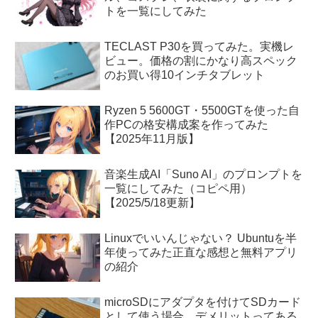
トを一覧にしてみた
TECLAST P30を買ってみた。実機レ
ビュー。価格の割にかなり高スペック
のお買い得10インチタブレット
Ryzen 5 5600GT・5500GTを使った自
作PCの格安構成案を作ってみた
【2025年11月版】
音楽生成AI「Suno AI」のプロンプトを
一覧にしてみた（コピペ用）
【2025/5/18更新】
Linuxでいいんじゃない？ Ubuntuを半
年使ってみた正直な感想と無料アプリ
の紹介
microSDにアダプタを付けてSDカード
として使う場合、デメリットってある