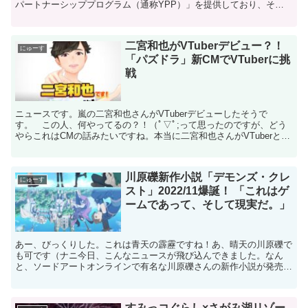
パートナーシッププログラム（通称YPP）」を提供しており、その
収入で生活している人たちのことを「Y...
二宮和也がVTuberデビュー？！
にゅーす
「パズドラ」新CMでVTuberに挑
戦
ニュースです。嵐の二宮和也さんがVTuberデビューしたそうで
す。 この人、何やってるの？！（ﾟ▽ﾟ;って思ったのですが、どう
やらこれはCMの話みたいですね。本当に二宮和也さんがVTuberとし
てチャンネルを作ったとかそういう話ではないよう...
川原礫新作小説「デモンズ・クレ
にゅーす
スト」2022/11爆誕！ 「これはゲ
ームであって、そして現実だ。」
あー、びっくりした。これは青天の霹靂ですね！あ、晴天の川原礫で
も可です（ナニ今日、こんなニュースが飛び込んできました。なん
と、ソードアートオンラインで有名な川原礫さんの新作小説が発売に
なるとっ！！タイトルは「デモンズ・クレスト」。クエスト、...
すみっコぐらし×さがみ湖リゾー