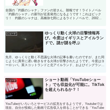
全国の「灼眼のシャナ」ファンの皆さん、朗報です！ライトノベル
「灼眼のシャナ」の新刊が近直発売になるようです！これはビック
リ！ 灼眼のシャナは、高橋弥七郎によるライトノベルで、2002年
から刊行が始まり、2011年に全22巻で完結しています。...
ゆっくり動く火球の目撃情報再
にゅーす
び。今度はイギリスとアイルラン
ドで。謎が謎を呼ぶ
先月、ゆっくりと動く不思議な火球の記事を書いたのですが、また同
じように異常に遅い動きをする火球が目撃されたようです。今度はヨ
ーロッパ。英スコットランドと北アイルランド、およびイングランド
北部での目撃情報です。通常の火球や流れ星であれば、数秒...
ショート動画「YouTubeショー
にゅーす
ト」でも収益化が可能に。TikTok
を超えられるか？！
YouTubeがいろいろとサービスの拡充をするようです。Youtubeでは
現在、自分が投稿した動画で広告収入を得ることができる「YouTube