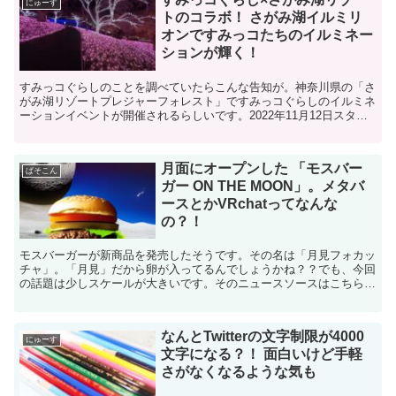
にゅーす
トのコラボ！ さがみ湖イルミリ
オンですみっコたちのイルミネー
ションが輝く！
すみっコぐらしのことを調べていたらこんな告知が。神奈川県の「さ
がみ湖リゾートプレジャーフォレスト」ですみっコぐらしのイルミネ
ーションイベントが開催されるらしいです。2022年11月12日スター
ト。いいなー、これ絶対行きたい！綺麗な写真が撮れ...
月面にオープンした 「モスバー
ぱそこん
ガー ON THE MOON」。メタバ
ースとかVRchatってなんな
の？！
モスバーガーが新商品を発売したそうです。その名は「月見フォカッ
チャ」。「月見」だから卵が入ってるんでしょうかね？？でも、今回
の話題は少しスケールが大きいです。そのニュースソースはこちら。
モスバーガーが“月面空間”にOPEN？？仮想店舗「モス...
なんとTwitterの文字制限が4000
にゅーす
文字になる？！ 面白いけど手軽
さがなくなるような気も