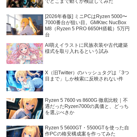
でどこまで動くか検証してみた
[2026年春版] ミニPCはRyzen 5000〜
7000番台が狙い目。GMKtec NucBox
M8（Ryzen 5 PRO 6650H搭載）5万円
台
AI萌えイラストに民族衣装や古代建築
様式を取り入れるという試み
X（旧Twitter）のハッシュタグは「3つ
目まで」しか検索に反映されない件
Ryzen 5 7600 vs 8600G 徹底比較｜不
遇だったRyzen7000の真価と、どっち
を選ぶべきか
Ryzen 5 5600GT・5500GTを使った自
作PCの格安構成案を作ってみた