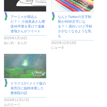
アーニャが寝込ん
なんとTwitterの文字制
だ？！ 小池美波さん櫻
限が4000文字にな
坂46卒業を受けて遠藤
る？！ 面白いけど手軽
達哉さんがツイート
さがなくなるような気
も
2025年1月16日
あにめ・まんが
2022年12月13日
にゅーす
ドラクエ3リメイク版の
発売日に臨時休業した
整体院の話
2024年11月17日
ものろーぐ