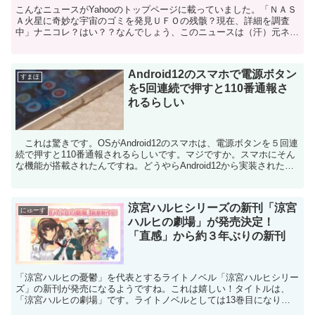
こんなニュースがYahooのトップページに載っていました。「ＮＡＳ
Ａ火星に奇妙な宇宙のゴミを発見ＵＦＯの残骸？現在、詳細を調査
中」ナニコレ？はい？？なんでしょう、このニュースは（汗）元ネタ
はこの海外ニュースみたいですが、何一つ信憑性を感じな...
Android12のスマホで電源ボタン
すまほ
を5回連続で押すと110番通報さ
れるらしい
これは驚きです。OSがAndroid12のスマホは、電源ボタンを５回連
続で押すと110番通報されるらしいです。マジですか。スマホにそん
な機能が搭載されたんですね。どうやらAndroid12から実装された機
能らしいので、１年前のスマホには無...
涼宮ハルヒシリーズの新刊「涼宮
にゅーす
ハルヒの劇場」が発売決定！
「直感」から約３年ぶりの新刊
「涼宮ハルヒの憂鬱」を代表とするライトノベル「涼宮ハルヒシリー
ズ」の新刊が発売になるようですね。これは嬉しい！タイトルは、
「涼宮ハルヒの劇場」です。ライトノベルとしては13巻目になりま
す。 まだいつ発売になるかは公表されておりませんが、前作...