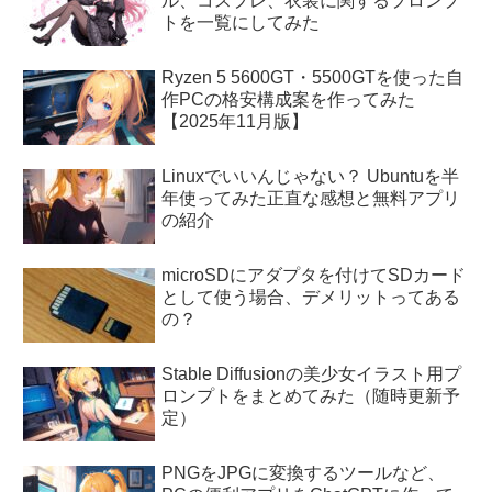
ル、コスプレ、衣装に関するプロンプ
トを一覧にしてみた
Ryzen 5 5600GT・5500GTを使った自
作PCの格安構成案を作ってみた
【2025年11月版】
Linuxでいいんじゃない？ Ubuntuを半
年使ってみた正直な感想と無料アプリ
の紹介
microSDにアダプタを付けてSDカード
として使う場合、デメリットってある
の？
Stable Diffusionの美少女イラスト用プ
ロンプトをまとめてみた（随時更新予
定）
PNGをJPGに変換するツールなど、