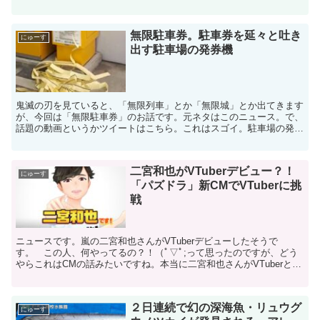
なるとっ！！タイトルは「デモンズ・クレスト」。クエスト、...
無限駐車券。駐車券を延々と吐き
にゅーす
出す駐車場の発券機
鬼滅の刃を見ていると、「無限列車」とか「無限城」とか出てきます
が、今回は「無限駐車券」のお話です。元ネタはこのニュース。で、
話題の動画というかツイートはこちら。これはスゴイ。駐車場の発券
機から延々と駐車券が出てきています。まさに「無限駐車券...
二宮和也がVTuberデビュー？！
にゅーす
「パズドラ」新CMでVTuberに挑
戦
ニュースです。嵐の二宮和也さんがVTuberデビューしたそうで
す。 この人、何やってるの？！（ﾟ▽ﾟ;って思ったのですが、どう
やらこれはCMの話みたいですね。本当に二宮和也さんがVTuberとし
てチャンネルを作ったとかそういう話ではないよう...
２日連続で幻の深海魚・リュウグ
にゅーす