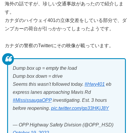
海外の話ですが、珍しい交通事故があったので紹介しま
す。
カナダのハイウェイ401の立体交差をしている部分で、ダ
ンプカーの荷台が引っかかってしまったようです。
カナダの警察のTwitterにその映像が載っています。
Dump box up = empty the load
Dump box down = drive
Seems this wasn't followed today.
#Hwy401
eb
express lanes approaching Mavis Rd
#MississaugaOPP
investigating. Est. 3 hours
before reopening.
pic.twitter.com/gp33HKjJ8Y
— OPP Highway Safety Division (@OPP_HSD)
October 19, 2022