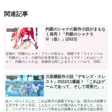
関連記事
灼眼のシャナの新作小説がまもな
にゅーす
く発売！「灼眼のシャナＳ
Ⅳ（仮）」(2023)
全国の「灼眼のシャナ」ファンの皆さん、朗報です！ライトノベル
「灼眼のシャナ」の新刊が近直発売になるようです！これはビック
リ！ 灼眼のシャナは、高橋弥七郎によるライトノベルで、2002年
から刊行が始まり、2011年に全22巻で完結しています。...
川原礫新作小説「デモンズ・クレ
にゅーす
スト」2022/11爆誕！ 「これはゲ
ームであって、そして現実だ。」
あー、びっくりした。これは青天の霹靂ですね！あ、晴天の川原礫で
も可です（ナニ今日、こんなニュースが飛び込んできました。なん
と、ソードアートオンラインで有名な川原礫さんの新作小説が発売に