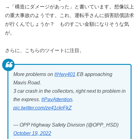
→「構造にダメージがあった」と書いています。想像以上
の重大事故のようです。これ、運転手さんに損害賠償請求
が行くんでしょうか？ ものすごい金額になりそうな気
が。
さらに、こちらのツイートに注目。
More problems on
#Hwy401
EB approaching
Mavis Road.
3 car crash in the collectors, right next to problem in
the express.
#PayAttention
.
pic.twitter.com/ze41ckrFkZ
— OPP Highway Safety Division (@OPP_HSD)
October 19, 2022