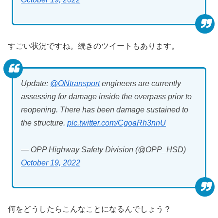
すごい状況ですね。続きのツイートもあります。
Update:
@ONtransport
engineers are currently
assessing for damage inside the overpass prior to
reopening. There has been damage sustained to
the structure.
pic.twitter.com/CgoaRh3nnU
— OPP Highway Safety Division (@OPP_HSD)
October 19, 2022
何をどうしたらこんなことになるんでしょう？