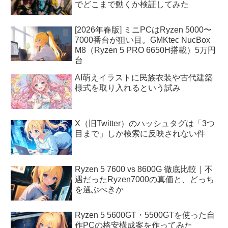
でどこまで動くか検証してみた
[2026年春版] ミニPCはRyzen 5000〜
7000番台が狙い目。GMKtec NucBox
M8（Ryzen 5 PRO 6650H搭載）5万円
台
AI萌えイラストに民族衣装や古代建築
様式を取り入れるという試み
X（旧Twitter）のハッシュタグは「3つ
目まで」しか検索に反映されない件
Ryzen 5 7600 vs 8600G 徹底比較｜不
遇だったRyzen7000の真価と、どっち
を選ぶべきか
Ryzen 5 5600GT・5500GTを使った自
作PCの格安構成案を作ってみた