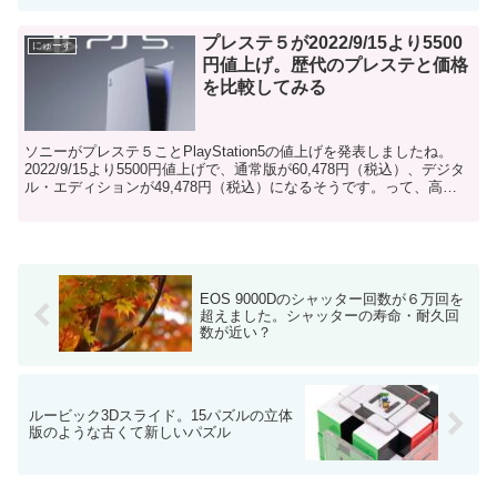
プレステ５が2022/9/15より5500
にゅーす
円値上げ。歴代のプレステと価格
を比較してみる
ソニーがプレステ５ことPlayStation5の値上げを発表しましたね。
2022/9/15より5500円値上げで、通常版が60,478円（税込）、デジタ
ル・エディションが49,478円（税込）になるそうです。って、高
っ！！！すみません。元の...
EOS 9000Dのシャッター回数が６万回を
超えました。シャッターの寿命・耐久回
数が近い？
ルービック3Dスライド。15パズルの立体
版のような古くて新しいパズル