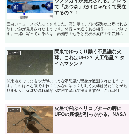
ウノツカイが発見される。アレっ
て「あつ森」だけじゃなくて実在
するの？！
面白いニュースが入ってきました。高知県で、幻の深海魚と呼ばれる
珍しい魚が発見されたようです。体長４ｍ近くある細長～～～い魚で
す。一緒に写っているのは、高知県のむろと廃校水族館の学芸員の方
らしいのですが、その方よりも遥かに長いですよね。（人を...
関東でゆっくり動く不思議な火
にゅーす
球。これはUFO？ 人工衛星？ タ
イムマシン？
関東地方でまたもや火球のような不思議な現象が観測されたようで
す。これは不思議ですね！こんなにゆっくり動く火球は見たことがあ
りません。火球や流れ星なら数秒で流れて消えますが、これは何十秒
も見えていますよね。火球や流れ星は、通常、遠い宇宙から地...
火星で飛ぶヘリコプターの脚に
にゅーす
UFOの残骸が引っかかる。NASA