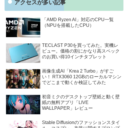
アクセスが多い記事
「AMD Ryzen AI」対応のCPU一覧
（NPUを搭載したCPU）
TECLAST P30を買ってみた。実機レ
ビュー。価格の割にかなり高スペック
のお買い得10インチタブレット
画像生成AI「Krea 2 Turbo」がすご
い！ RTX3060 12GBのローカルマシン
でどこまで動くか検証してみた
初音ミクのデスクトップ壁紙と動く壁
紙の無料アプリ「LIVE
WALLPAPER」レビュー
Stable Diffusionのファッションスタイ