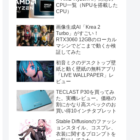
CPU一覧（NPUを搭載した
CPU）
画像生成AI「Krea 2
Turbo」がすごい！
RTX3060 12GBのローカル
マシンでどこまで動くか検
証してみた
初音ミクのデスクトップ壁
紙と動く壁紙の無料アプリ
「LIVE WALLPAPER」レ
ビュー
TECLAST P30を買ってみ
た。実機レビュー。価格の
割にかなり高スペックのお
買い得10インチタブレット
Stable Diffusionのファッシ
ョンスタイル、コスプレ、
衣装に関するプロンプトを