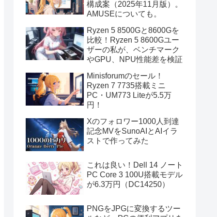
構成案（2025年11月版）。
AMUSEについても。
Ryzen 5 8500Gと8600Gを
比較！Ryzen 5 8600Gユー
ザーの私が、ベンチマーク
やGPU、NPU性能差を検証
Minisforumのセール！
Ryzen 7 7735搭載ミニ
PC・UM773 Liteが5.5万
円！
Xのフォロワー1000人到達
記念MVをSunoAIとAIイラ
ストで作ってみた
これは良い！Dell 14 ノート
PC Core 3 100U搭載モデル
が6.3万円（DC14250）
PNGをJPGに変換するツー