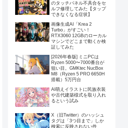
のタッチパネル不具合をセ
ルフ修理してみた【タップ
できなくなる症状】
画像生成AI「Krea 2
Turbo」がすごい！
RTX3060 12GBのローカル
マシンでどこまで動くか検
証してみた
[2026年春版] ミニPCは
Ryzen 5000〜7000番台が
狙い目。GMKtec NucBox
M8（Ryzen 5 PRO 6650H
搭載）5万円台
AI萌えイラストに民族衣装
や古代建築様式を取り入れ
るという試み
X（旧Twitter）のハッシュ
タグは「3つ目まで」しか
検索に反映されない件