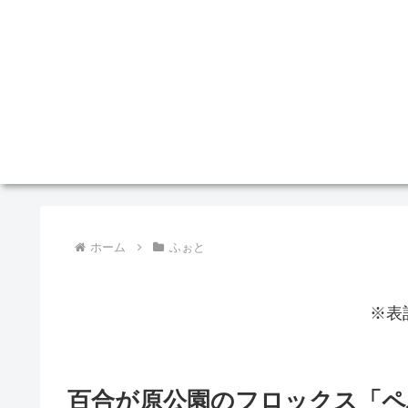
ホーム
ふぉと
※表
百合が原公園のフロックス「ペ