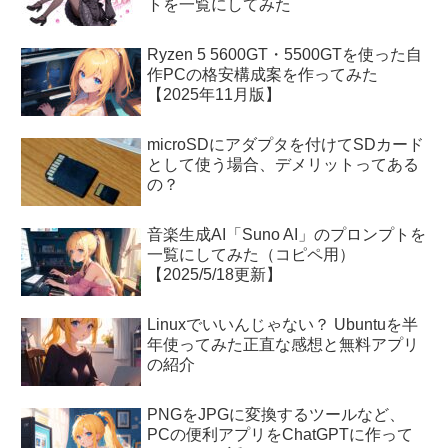
トを一覧にしてみた
Ryzen 5 5600GT・5500GTを使った自
作PCの格安構成案を作ってみた
【2025年11月版】
microSDにアダプタを付けてSDカード
として使う場合、デメリットってある
の？
音楽生成AI「Suno AI」のプロンプトを
一覧にしてみた（コピペ用）
【2025/5/18更新】
Linuxでいいんじゃない？ Ubuntuを半
年使ってみた正直な感想と無料アプリ
の紹介
PNGをJPGに変換するツールなど、
PCの便利アプリをChatGPTに作って