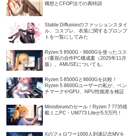
構想とCFOP法での再特訓
Stable Diffusionのファッションスタイ
ル、コスプレ、衣装に関するプロンプ
トを一覧にしてみた
Ryzen 5 8500G・8600Gを使ったコス
パ重視の自作PC構成案（2025年11月
版）。AMUSEについても。
Ryzen 5 8500Gと8600Gを比較！
Ryzen 5 8600Gユーザーの私が、ベン
チマークやGPU、NPU性能差を検証
Minisforumのセール！Ryzen 7 7735搭
載ミニPC・UM773 Liteが5.5万円！
Xのフォロワー1000人到達記念MVを