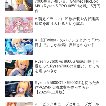
7000番台が狙い目。GMKtec NucBox
M8（Ryzen 5 PRO 6650H搭載）5万円
台
AI萌えイラストに民族衣装や古代建築
様式を取り入れるという試み
X（旧Twitter）のハッシュタグは「3つ
目まで」しか検索に反映されない件
Ryzen 5 7600 vs 8600G 徹底比較｜不
遇だったRyzen7000の真価と、どっち
を選ぶべきか
Ryzen 5 5600GT・5500GTを使った自
作PCの格安構成案を作ってみた
【2025年11月版】
ルービックキューブとキューブガール