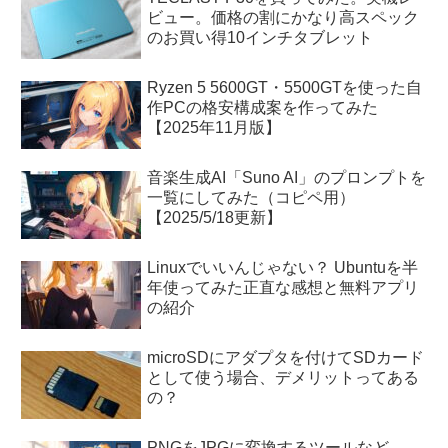
ビュー。価格の割にかなり高スペック
のお買い得10インチタブレット
Ryzen 5 5600GT・5500GTを使った自
作PCの格安構成案を作ってみた
【2025年11月版】
音楽生成AI「Suno AI」のプロンプトを
一覧にしてみた（コピペ用）
【2025/5/18更新】
Linuxでいいんじゃない？ Ubuntuを半
年使ってみた正直な感想と無料アプリ
の紹介
microSDにアダプタを付けてSDカード
として使う場合、デメリットってある
の？
PNGをJPGに変換するツールなど、