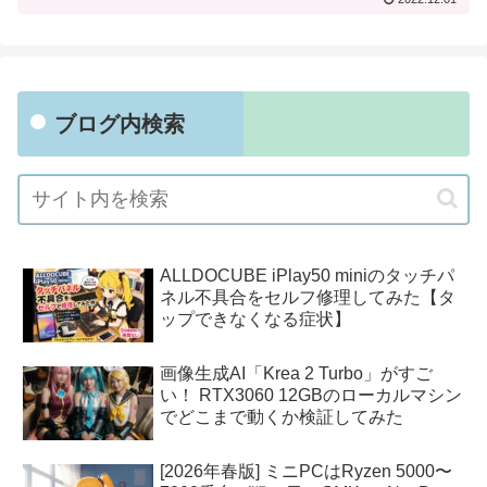
ブログ内検索
ALLDOCUBE iPlay50 miniのタッチパ
ネル不具合をセルフ修理してみた【タ
ップできなくなる症状】
画像生成AI「Krea 2 Turbo」がすご
い！ RTX3060 12GBのローカルマシン
でどこまで動くか検証してみた
[2026年春版] ミニPCはRyzen 5000〜