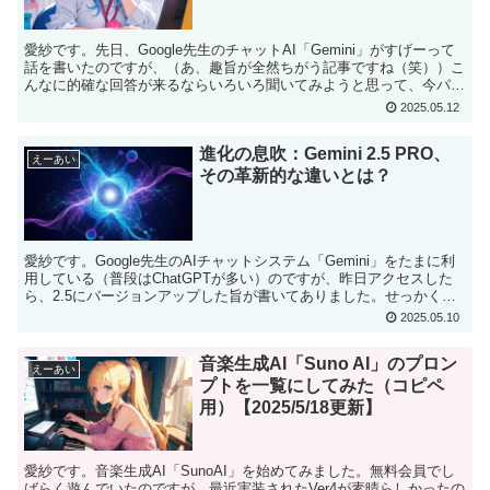
愛紗です。先日、Google先生のチャットAI「Gemini」がすげーって
話を書いたのですが、（あ、趣旨が全然ちがう記事ですね（笑））こ
んなに的確な回答が来るならいろいろ聞いてみようと思って、今パー
ツを集めいている自作PCについてアドバイス...
2025.05.12
進化の息吹：Gemini 2.5 PRO、
えーあい
その革新的な違いとは？
愛紗です。Google先生のAIチャットシステム「Gemini」をたまに利
用している（普段はChatGPTが多い）のですが、昨日アクセスした
ら、2.5にバージョンアップした旨が書いてありました。せっかくな
ので、何がどういうふうに変わったのか...
2025.05.10
音楽生成AI「Suno AI」のプロン
えーあい
プトを一覧にしてみた（コピペ
用）【2025/5/18更新】
愛紗です。音楽生成AI「SunoAI」を始めてみました。無料会員でし
ばらく遊んでいたのですが、最近実装されたVer4が素晴らしかったの