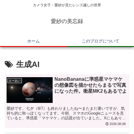
カメラ女子・愛紗が見たレンズ越しの世界
愛紗の美忘録
ホーム
このブログについて
生成AI
NanoBananaに準惑星マケマケ
えーあい
の想像図を描かせたらまるで写真
になった件。衛星MK2もあるでよ
愛紗です。七夕（8/7）も終わりましたね〜またまだ暑いですが、気
持ち的に秋っぽくなってます。今朝、スマホのGoogleニュースを見
ていると、準惑星「マケマケ」の話題が出ていました。Xにもありま
したので貼り付けておきます。 面白いですね〜マケ...
2026.08.08