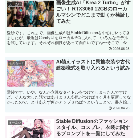
画像生成AI「Krea 2 Turbo」がす
えーあい
ごい！ RTX3060 12GBのローカ
ルマシンでどこまで動くか検証し
てみた
愛紗です。これまで、画像生成AIはStableDiffusionを中心にやってき
ましたが、最近はComfyUIをローカルPCに入れて、いろんなモデル
を試しています。それぞれ個性があって面白いですね〜そこで、今回
は昨日入れてみた新しい画像生成...
2026.06.28
AI萌えイラストに民族衣装や古代
ものろーぐ
建築様式を取り入れるという試み
愛紗です。いや、なんか立派なタイトルをつけてしまったんですけ
ど、そんな大した話ではありません💦気がつけば４ヶ月も更新してな
かったので、とりあえず何かアップせねば〜ということで、書き始め
た記事です。私、ＸやYoutubeで「オレンジベリーパイ...
2026.04.26
Stable Diffusionのファッション
えーあい
スタイル、コスプレ、衣装に関す
るプロンプトを一覧にしてみた