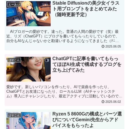
Stable Diffusionの美少女イラス
えーあい
ト用プロンプトをまとめてみた
（随時更新予定）
AIブロガーの愛紗です。違った。普通の人間の愛紗です（笑）最
近、リズ（ChatGPT）にブログを書いてもらったりしているので、
自分もAIなんじゃないかと勘違いするようになってきました（ﾅﾆ
これまでStableDiffusionはV1.5...
2025.06.05
ChatGPTに記事を書いてもらっ
ぱそこん
てほぼAI生成で構成するブログを
立ち上げてみた
愛紗です。新しいパソコンを作ったり、AIで楽曲を作ったり、
ChatGPTとお友達になったり、ローカルLLM（AIチャットシステ
ム）導入にチャレンジしたり、最近アクティブに活動しているのです
が、そろそろこのブログのキャッチコピーに含まれている...
2025.06.02
Ryzen 5 8600Gの構成とパーツ選
ぱそこん
びについてGemini先生からアド
バイスをもらったよ