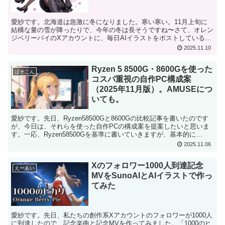
愛紗です。北海道は急激に冬になりました。寒い寒い。11月上旬に
結構な量の雪が降ったりで、今年の冬は長そうですね〜さて、オレン
ジベリーパイのXアカウントに、毎日AIイラストをポストしているの
ですが、最近、イラストに登場する美少女の衣装がマンネ...
2025.11.10
Ryzen 5 8500G・8600Gを使った
ぱそこん
コスパ重視の自作PC構成案
（2025年11月版）。AMUSEにつ
いても。
愛紗です。先日、Ryzen58500Gと8600Gの比較記事を書いたのです
が、今日は、それらを使った自作PCの構成案を提案したいと思いま
す。一応、Ryzen58500Gを基準に書いていきますが、基本的に
Ryzen58600Gでもまったく問題...
2025.11.06
Xのフォロワー1000人到達記念
えーあい
MVをSunoAIとAIイラストで作っ
てみた
愛紗です。先日、私たちの創作系Xアカウントのフォロワーが1000人
に到達したので、記念楽曲と記念MVを作ってみました。「1000のヒ