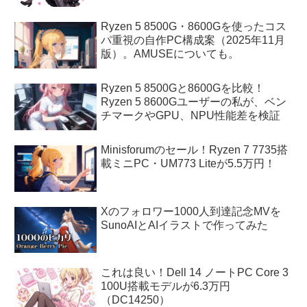
Ryzen 5 8500G・8600Gを使ったコス
パ重視の自作PC構成案（2025年11月
版）。AMUSEについても。
Ryzen 5 8500Gと8600Gを比較！
Ryzen 5 8600Gユーザーの私が、ベン
チマークやGPU、NPU性能差を検証
Minisforumのセール！Ryzen 7 7735搭
載ミニPC・UM773 Liteが5.5万円！
Xのフォロワー1000人到達記念MVを
SunoAIとAIイラストで作ってみた
これは良い！Dell 14 ノートPC Core 3
100U搭載モデルが6.3万円
（DC14250）