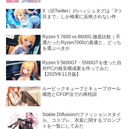
X（旧Twitter）のハッシュタグは「3つ
目まで」しか検索に反映されない件
Ryzen 5 7600 vs 8600G 徹底比較｜不
遇だったRyzen7000の真価と、どっち
を選ぶべきか
Ryzen 5 5600GT・5500GTを使った自
作PCの格安構成案を作ってみた
【2025年11月版】
ルービックキューブとキューブガール
構想とCFOP法での再特訓
Stable Diffusionのファッションスタイ
ル、コスプレ、衣装に関するプロンプ
トを一覧にしてみた