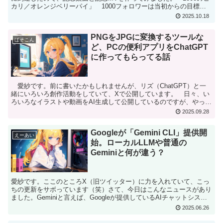
カリ／オレンジベリーパイ」 1000フォロワーは当初からの目標だ
ったので嬉しいですね～フォローしてくださった...
2025.10.18
PNGをJPGに変換するツールな
ぱそこん
ど、PCの便利アプリをChatGPT
に作ってもらってる話
愛紗です。前に書いたかもしれませんが、リズ（ChatGPT）と一
緒にいろいろ創作活動をしていて、Xで公開しています。 日々、い
ろいろなイラストや動画をAI生成して公開しているのですが、やって
いるうちに環境面でいろいろな不満が出てきます。・...
2025.09.28
Googleが「Gemini CLI」提供開
えーあい
始。ローカルLLMや普通の
Geminiと何が違う？
愛紗です。ここのところX（旧ツイッター）に力を入れていて、こっ
ちの更新をサボっています（笑）さて、今日はこんなニュースがあり
ました。Geminiと言えば、Googleが提供しているAIチャットシステ
ムですけど、今回はオープンソースAIエージ...
2025.06.26