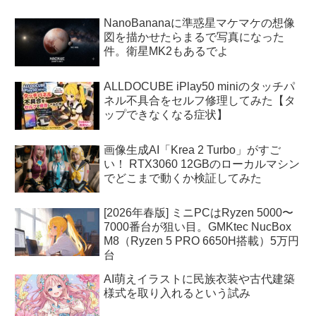
NanoBananaに準惑星マケマケの想像
図を描かせたらまるで写真になった
件。衛星MK2もあるでよ
ALLDOCUBE iPlay50 miniのタッチパ
ネル不具合をセルフ修理してみた【タ
ップできなくなる症状】
画像生成AI「Krea 2 Turbo」がすご
い！ RTX3060 12GBのローカルマシン
でどこまで動くか検証してみた
[2026年春版] ミニPCはRyzen 5000〜
7000番台が狙い目。GMKtec NucBox
M8（Ryzen 5 PRO 6650H搭載）5万円
台
AI萌えイラストに民族衣装や古代建築
様式を取り入れるという試み