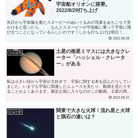
宇宙船オリオンに搭乗。
2022/8/29打ち上げ
先日から宇宙服を着たスヌーピーのぬいぐるみの写真をあちこちで見
かけると思ったら、、、なんとスヌーピーが宇宙船に乗って宇宙に飛
び立つことになっているらしいのです！しかも打ち上げは明日！
（2022/8/29）スヌーピーが乗る予定なのは日本のJA...
2022.08.28
土星の衛星ミマスには大きなクレ
うちゅう
ーター「ハッシェル・クレータ
ー」がある
私は小さい頃から宇宙が大好きで、宇宙に関する本を読んだりしてい
ました。いまでも宇宙に関連したニュースを見たり、動画を見たりす
ることがよくあります。最近お気に入りなのがこの動画。土星の周り
を行ったりしたりする感じが体験できます。ぜひ大画面でお...
2022.08.22
関東で大きな火球！流れ星と火球
にゅーす
と隕石の違いは？