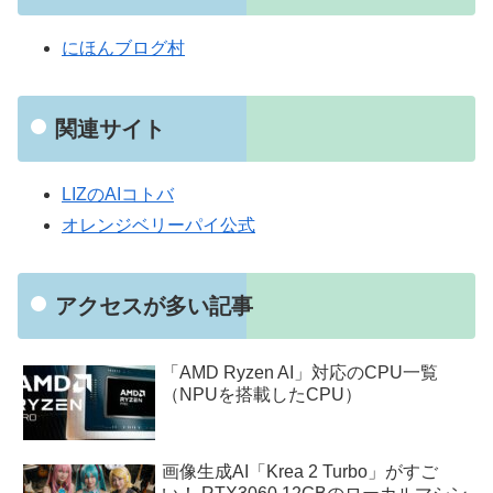
にほんブログ村
関連サイト
LIZのAIコトバ
オレンジベリーパイ公式
アクセスが多い記事
「AMD Ryzen AI」対応のCPU一覧
（NPUを搭載したCPU）
画像生成AI「Krea 2 Turbo」がすご