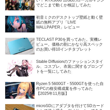
い！ RTX3060 12GBのローカルマシン
でどこまで動くか検証してみた
初音ミクのデスクトップ壁紙と動く壁
紙の無料アプリ「LIVE
WALLPAPER」レビュー
TECLAST P30を買ってみた。実機レ
ビュー。価格の割にかなり高スペック
のお買い得10インチタブレット
Stable Diffusionのファッションスタイ
ル、コスプレ、衣装に関するプロンプ
トを一覧にしてみた
Ryzen 5 5600GT・5500GTを使った自
作PCの格安構成案を作ってみた
【2025年11月版】
microSDにアダプタを付けてSDカード