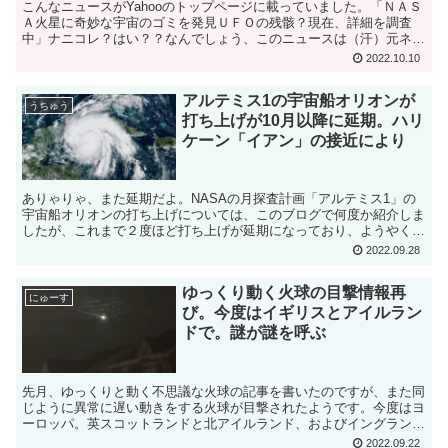
こんなニュースがYahooのトップページに載っていました。「ＮＡＳ
Ａ火星に奇妙な宇宙のゴミを発見ＵＦＯの残骸？現在、詳細を調査
中」ナニコレ？はい？？なんでしょう、このニュースは（汗）元ネタ
はこの海外ニュースみたいですが、何一つ信憑性を感じな...
2022.10.10
アルテミス1の宇宙船オリオンが
うちゅう
打ち上げが10月以降に延期。ハリ
ケーン「イアン」の接近により
ありゃりゃ、また延期だよ。NASAの月探査計画「アルテミス1」の
宇宙船オリオンの打ち上げについては、このブログで何度か紹介しま
したが、これまで２度ほど打ち上げが延期になっており、ようやく打
ち上げ日が９月２８日に決まったと思いきや、またまた延...
2022.09.28
ゆっくり動く火球の目撃情報再
にゅーす
び。今度はイギリスとアイルラン
ドで。謎が謎を呼ぶ
先月、ゆっくりと動く不思議な火球の記事を書いたのですが、また同
じように異常に遅い動きをする火球が目撃されたようです。今度はヨ
ーロッパ。英スコットランドと北アイルランド、およびイングランド
北部での目撃情報です。通常の火球や流れ星であれば、数秒...
2022.09.22