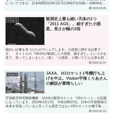
についてですが、日本時間2023年3月7日10時37分55秒～10時44分15
秒に設定されたと発表がありま...
2023.03.05
観測史上最も細い天体の1つ
うちゅう
「2011 AG5」。細すぎた小惑
星。長さが幅の3倍
面白い記事を見つけたのでシェアします。小惑星に関する記事で
す。 タイトルの『NASAが観測した小惑星、細すぎた』というのを
見て、笑ってしまいました（笑）「小惑星」と聞いてどんな形を想像
しますか？惑星や衛星のほとんどはかなり完全に近い形の「球...
2023.02.24
JAXA、H3ロケット1号機打ち上
うちゅう
げを中止。Vtuber宇推くりあさん
の解説が素晴らしい
宇宙航空研究開発機構・JAXAの新型ロケット「H3ロケット」が話題
になっています。2023年2月17日 午前10時37分。日本の宇宙開発の
未来を背負っていると言っても過言ではないH3ロケットが種子島宇
宙センターから打ち上げられるハズでした。...
2023.02.23