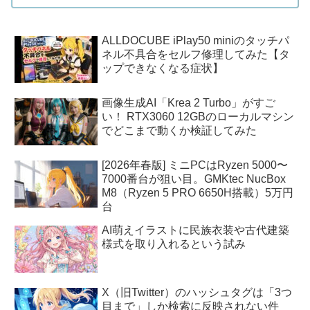
ALLDOCUBE iPlay50 miniのタッチパ
ネル不具合をセルフ修理してみた【タ
ップできなくなる症状】
画像生成AI「Krea 2 Turbo」がすご
い！ RTX3060 12GBのローカルマシン
でどこまで動くか検証してみた
[2026年春版] ミニPCはRyzen 5000〜
7000番台が狙い目。GMKtec NucBox
M8（Ryzen 5 PRO 6650H搭載）5万円
台
AI萌えイラストに民族衣装や古代建築
様式を取り入れるという試み
X（旧Twitter）のハッシュタグは「3つ
目まで」しか検索に反映されない件