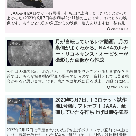
JAXAのH2Aロケット47号機、打ち上げ成功しましたね！よかった
よかった♪2023年9月7日午前8時42分11秒のことです。そのときの映
像です。もうひとつ別の角度からの映像 迫力ありますね！私も見に
行きたい！イプシロン６号機とH3ロケッ...
2023.09.10
月が自転しているレア動画。月の
うちゅう
裏側がよくわかる。NASAのルナ
ー・リコネサンス・オービターが
撮影した画像から作成
今回は天体のお話。みなさん、月の裏側を見たことがありますか？最
近ではいろんな探査機が写真を撮っているので、資料としては見る機
会があると思います。でも、私たちは地球に居る以上、肉眼ではお月
さんの表側しか見ることができません。なぜなら、月は自転...
2023.05.06
2023年3月7日、H3ロケット試作
うちゅう
機1号機リフトオフ！ JAXA、延
期していたを打ち上げ日時を発表
2023年2月17日に予定されていた打ち上げがリフトオフ直前で中止に
なり、続報が待たれていたJAXAの新型ロケット「H3」試験機1号機