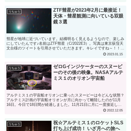
ZTF彗星が2023年2月に最接近！
うちゅう
天体・彗星観測に向いている双眼
鏡３選
彗星が地球に近づいています。結構明るく見えるようなので、楽しみ
にしていたんです♪名前はZTF彗星（C/2022E3）。写真は東京荻窪天
文台様のツイートを引用させていただきます。キレイですね～！！今
回の彗星は緑色なんですね。ZTF彗星（C/2...
2023.01.15
ゼロGインジケーターのスヌーピ
うちゅう
ーのその後の映像。NASAアルテ
ミス１のオリオン宇宙船
アルテミス１の宇宙船オリオンに乗ったスヌーピーは今どんな状態？
アルテミス計画の宇宙船オリオンが月に向かって離陸したのが11月
16日。今日で18日間が経過しました。11月21日に月に一度接近し
て、今は月の周りを周回するように航行していると思わ...
2022.12.05
祝☆アルテミス１のロケットSLS
うちゅう
打ち上げ成功！ いざ月への旅へ