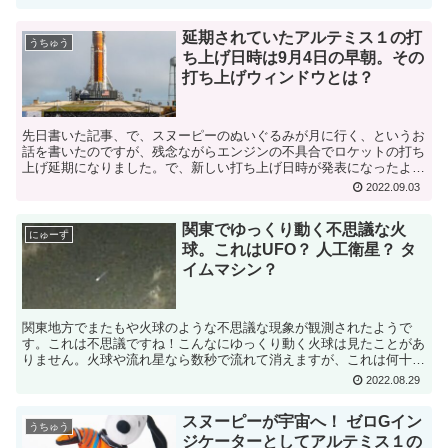
延期されていたアルテミス１の打
うちゅう
ち上げ日時は9月4日の早朝。その
打ち上げウィンドウとは？
先日書いた記事、で、スヌーピーのぬいぐるみが月に行く、というお
話を書いたのですが、残念ながらエンジンの不具合でロケットの打ち
上げ延期になりました。で、新しい打ち上げ日時が発表になったよう
です。この記事によると、アルテミス１のロケットSLSに...
2022.09.03
関東でゆっくり動く不思議な火
にゅーす
球。これはUFO？ 人工衛星？ タ
イムマシン？
関東地方でまたもや火球のような不思議な現象が観測されたようで
す。これは不思議ですね！こんなにゆっくり動く火球は見たことがあ
りません。火球や流れ星なら数秒で流れて消えますが、これは何十秒
も見えていますよね。火球や流れ星は、通常、遠い宇宙から地...
2022.08.29
スヌーピーが宇宙へ！ ゼロGイン
うちゅう
ジケーターとしてアルテミス１の