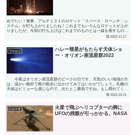
めでたい！無事、アルテミス１のロケット「スペース・ローンチ・シ
ステム」が打ち上がりましたね！これまでもいろんなロケットが上が
りましたが、今回の打ち上げはこれまでのものとは一線を画すものと
なっています。なんといっても、50年ぶりに月に人類が降...
2022.11.17
ハレー彗星がもたらす天体ショ
うちゅう
ー・オリオン座流星群2022
今夜はオリオン座流星群のピークの日です。天気のいい地域の方
は、温かい格好で夜の散歩に出かけてみてはいかがでしょう。札幌の
天候はビミョーな感じなので、出たとこ勝負ですね。もし晴れてくれ
たら、視界が開けた場所に行ってみたいと思います。昨夜は...
2022.10.21
火星で飛ぶヘリコプターの脚に
にゅーす
UFOの残骸が引っかかる。NASA