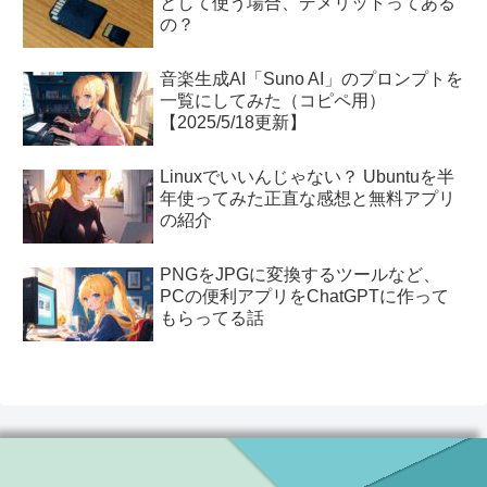
として使う場合、デメリットってある
の？
音楽生成AI「Suno AI」のプロンプトを
一覧にしてみた（コピペ用）
【2025/5/18更新】
Linuxでいいんじゃない？ Ubuntuを半
年使ってみた正直な感想と無料アプリ
の紹介
PNGをJPGに変換するツールなど、
PCの便利アプリをChatGPTに作って
もらってる話