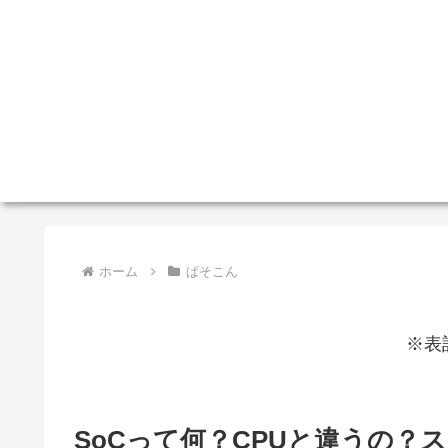
ホーム
ぱそこん
※表
SoCって何？CPUと違うの