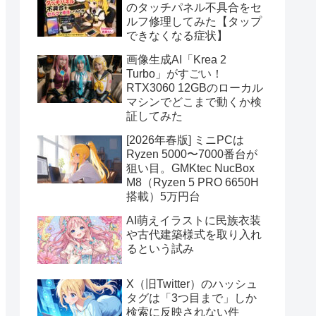
のタッチパネル不具合をセ
ルフ修理してみた【タップ
できなくなる症状】
画像生成AI「Krea 2
Turbo」がすごい！
RTX3060 12GBのローカル
マシンでどこまで動くか検
証してみた
[2026年春版] ミニPCは
Ryzen 5000〜7000番台が
狙い目。GMKtec NucBox
M8（Ryzen 5 PRO 6650H
搭載）5万円台
AI萌えイラストに民族衣装
や古代建築様式を取り入れ
るという試み
X（旧Twitter）のハッシュ
タグは「3つ目まで」しか
検索に反映されない件