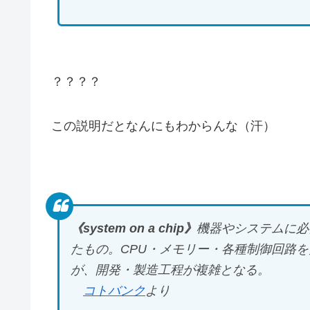
？？？？
この説明だとなんにもわからんな（汗）
《system on a chip》
機器やシステムに必
たもの。CPU・メモリー・各種制御回路
が、開発・製造工程が複雑となる。
コトバンク
より