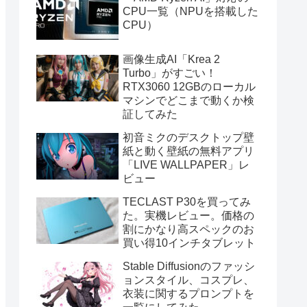
CPU一覧（NPUを搭載した
CPU）
画像生成AI「Krea 2
Turbo」がすごい！
RTX3060 12GBのローカル
マシンでどこまで動くか検
証してみた
初音ミクのデスクトップ壁
紙と動く壁紙の無料アプリ
「LIVE WALLPAPER」レ
ビュー
TECLAST P30を買ってみ
た。実機レビュー。価格の
割にかなり高スペックのお
買い得10インチタブレット
Stable Diffusionのファッシ
ョンスタイル、コスプレ、
衣装に関するプロンプトを