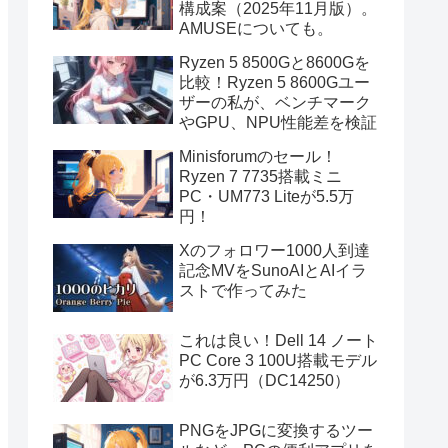
構成案（2025年11月版）。
AMUSEについても。
Ryzen 5 8500Gと8600Gを
比較！Ryzen 5 8600Gユー
ザーの私が、ベンチマーク
やGPU、NPU性能差を検証
Minisforumのセール！
Ryzen 7 7735搭載ミニ
PC・UM773 Liteが5.5万
円！
Xのフォロワー1000人到達
記念MVをSunoAIとAIイラ
ストで作ってみた
これは良い！Dell 14 ノート
PC Core 3 100U搭載モデル
が6.3万円（DC14250）
PNGをJPGに変換するツー