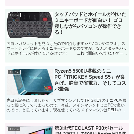
分なんですけど、いろいろな作業をしようと思うと...
タッチパッドとホイールが付いた
ぱそこん
ミニキーボードが面白い！ ゴロ
寝しながらパソコンが操作でき
る！
面白いガジェットを見つけたので紹介します♪パソコンやスマホ、ス
マートテレビに使えるミニキーボードなのですが、なんとタッチパッ
ドとホイールが付いているのです！ これは面白いですね！ゲーム
機のコントローラ🎮️みたいな感じで手に持って使うキーボ...
Ryzen5 5500U搭載のミニ
ぱそこん
PC「TRIGKEY Speed S5」が良
さげ。静音で省電力、そしてコス
パ最強
先日も記事にしましたが、サブマシンとしてTRIGKEYのミニPCを買
って気に入ってしまったので、今後、メインマシンもミニPCで良い
のでは、と思っています。現在使っているメインマシンはDELLの
Inspironシリーズで第５世代Corei5を...
第3世代TECLAST P30がセール
ぱそこん