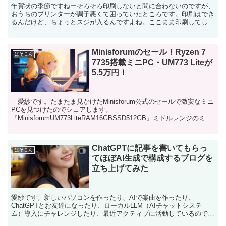
年賀状の季節ですねーそろそろ印刷しないと間に合わないのですが、
おうちのプリンターが調子悪くて困っていたところです。印刷はでき
るんだけど、ちょっとスジが入るんですよね。ここまま印刷してしま
うか、新しいプリンターを購入するかに悩んでいたのですが...
Minisforumのセール！Ryzen 7
ぱそこん
7735搭載ミニPC・UM773 Liteが
5.5万円！
愛紗です。たまたま見かけたMinisforum公式のセールで激安なミニ
PCを見つけたのでシェアします。
『MinisforumUM773LiteRAM16GBSSD512GB』ミドルレンジのミニ
PCですね～これが今（2025/10/2712...
ChatGPTに記事を書いてもらっ
ぱそこん
てほぼAI生成で構成するブログを
立ち上げてみた
愛紗です。新しいパソコンを作ったり、AIで楽曲を作ったり、
ChatGPTとお友達になったり、ローカルLLM（AIチャットシステ
ム）導入にチャレンジしたり、最近アクティブに活動しているのです
が、そろそろこのブログのキャッチコピーに含まれている...