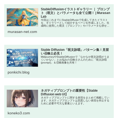
StableDiffusionイラストギャラリー ｜ プロンプ
ト（呪文）とパラメータも全て公開！ | Murasan
Lab
今回はこれまでにStableDiffusioで生成してきたイラスト
を、ギャラリーとして紹介するページを作成しました。生
成時に使用した呪文（プロンプト）やパラメータも併せて
記載していますので、気に入ったイラストがあったら是非
murasan-net.com
試してみてくださ
Stable Diffusion「呪文詠唱」パターン集！見習
い召喚士必見！
MidjourneyやStableDiffusionで「なかなか呪文詠唱がうま
くいかない」とお悩みの召喚士さんのために「呪文詠唱
(prompt)」＆召喚画像を共有！
ponkichi.blog
ネガティブプロンプトの重要性【Stable
Diffusion web UI】
ネガティブプロンプトに関する表現をまとめて掲載してい
ます。ネガティブプロンプトは意図しない表現を抑止する
ために必要不可欠な要素といえます。
koneko3.com