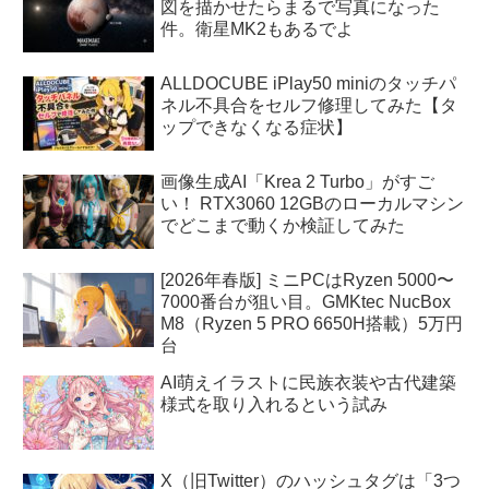
図を描かせたらまるで写真になった
件。衛星MK2もあるでよ
ALLDOCUBE iPlay50 miniのタッチパ
ネル不具合をセルフ修理してみた【タ
ップできなくなる症状】
画像生成AI「Krea 2 Turbo」がすご
い！ RTX3060 12GBのローカルマシン
でどこまで動くか検証してみた
[2026年春版] ミニPCはRyzen 5000〜
7000番台が狙い目。GMKtec NucBox
M8（Ryzen 5 PRO 6650H搭載）5万円
台
AI萌えイラストに民族衣装や古代建築
様式を取り入れるという試み
X（旧Twitter）のハッシュタグは「3つ