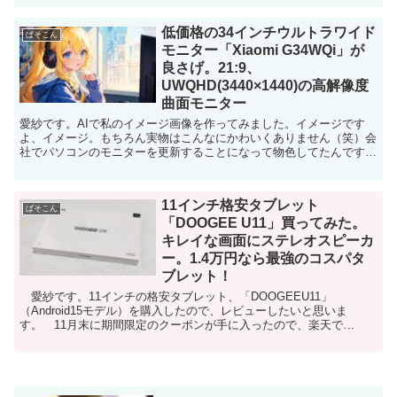
低価格の34インチウルトラワイド
ぱそこん
モニター「Xiaomi G34WQi」が
良さげ。21:9、
UWQHD(3440×1440)の高解像度
曲面モニター
愛紗です。AIで私のイメージ画像を作ってみました。イメージです
よ、イメージ。もちろん実物はこんなにかわいくありません（笑）会
社でパソコンのモニターを更新することになって物色してたんです
が、いい感じの製品があったので備忘録代わりに書き留めてお...
11インチ格安タブレット
ぱそこん
「DOOGEE U11」買ってみた。
キレイな画面にステレオスピーカ
ー。1.4万円なら最強のコスパタ
ブレット！
愛紗です。11インチの格安タブレット、「DOOGEEU11」
（Android15モデル）を購入したので、レビューしたいと思いま
す。 11月末に期間限定のクーポンが手に入ったので、楽天で
12,900円で買いました。今は楽天でもアマゾンでも1...