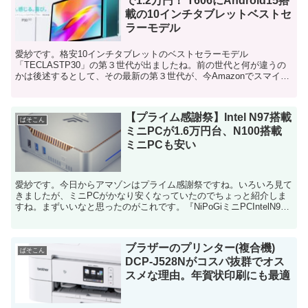
で1.2万円！ T606にAndroid15搭
載の10インチタブレットベストセ
ラーモデル
愛紗です。格安10インチタブレットのベストセラーモデル
「TECLASTP30」の第３世代が出ましたね。前の世代と何が違うの
かは後述するとして、その最新の第３世代が、今Amazonでスマイル
セールで、ものすごく安く買えるのでお知らせしておきま...
【プライム感謝祭】Intel N97搭載
ぱそこん
ミニPCが1.6万円台、N100搭載
ミニPCも安い
愛紗です。今日からアマゾンはプライム感謝祭ですね。いろいろ見て
きましたが、ミニPCがかなり安くなっていたのでちょっと紹介しま
すね。まずいいなと思ったのがこれです。『NiPoGiミニPCIntelN97
搭載メモリ8GBSSD256GB』 これ...
ブラザーのプリンター(複合機)
ぱそこん
DCP-J528Nがコスパ抜群でオス
スメな理由。年賀状印刷にも最適