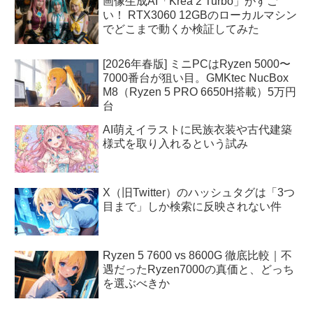
画像生成AI「Krea 2 Turbo」がすご
い！ RTX3060 12GBのローカルマシン
でどこまで動くか検証してみた
[2026年春版] ミニPCはRyzen 5000〜
7000番台が狙い目。GMKtec NucBox
M8（Ryzen 5 PRO 6650H搭載）5万円
台
AI萌えイラストに民族衣装や古代建築
様式を取り入れるという試み
X（旧Twitter）のハッシュタグは「3つ
目まで」しか検索に反映されない件
Ryzen 5 7600 vs 8600G 徹底比較｜不
遇だったRyzen7000の真価と、どっち
を選ぶべきか