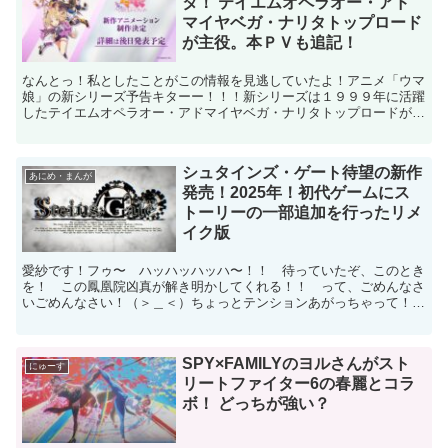
タ！ テイエムオペラオー・アド
マイヤベガ・ナリタトップロード
が主役。本ＰＶも追記！
なんとっ！私としたことがこの情報を見逃していたよ！アニメ「ウマ
娘」の新シリーズ予告キターー！！！新シリーズは１９９９年に活躍
したテイエムオペラオー・アドマイヤベガ・ナリタトップロードが主
役のようです。そう来たかー！ これは予想していなかった...
シュタインズ・ゲート待望の新作
あにめ・まんが
発売！2025年！初代ゲームにス
トーリーの一部追加を行ったリメ
イク版
愛紗です！フゥ〜 ハッハッハッハ〜！！ 待っていたぞ、このとき
を！ この鳳凰院凶真が解き明かしてくれる！！ って、ごめんなさ
いごめんなさい！（＞＿＜）ちょっとテンションあがっちゃって！な
んと、あの一斉を風靡したゲーム＆アニメ「シュタインズ・...
SPY×FAMILYのヨルさんがスト
にゅーす
リートファイター6の春麗とコラ
ボ！ どっちが強い？