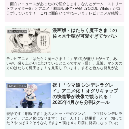
面白いニュースがあったので紹介します。なんとゲーム「ストリー
トファイター6」とアニメ「劇場版SPY×FAMILYCODE:White」がコ
ラボしています！ これは面白いですね～いまテレビアニメが絶賛放
映中のアニメ「SPY×FAMILY」の...
漫画版・はたらく魔王さま！の
あにめ・まんが
佐々木千穂が可愛すぎてヤバい
テレビアニメ「はたらく魔王さま！！」第2期が盛り上がって、あ、
いや、盛り上がりに欠けているところですが（爆）、最近、マンガの
方のはたらく魔王さま！を見返しています。すると色んな発見があり
ました。まず、今回の第2期のアニメは漫画版のはたらく魔...
祝！「ウマ娘 シンデレラグレ
あにめ・まんが
イ」アニメ化！ オグリキャップ
の快進撃が映像で観られる！
2025年4月から分割2クール
愛紗です！朗報です！あの大ヒット中のマンガ、「ウマ娘シンデレラ
グレイ」アニメ化になります！（どーん！）←効果音 え？ 知って
た？やっぱり？そうなんですよ〜実は４ヶ月前に発表になっていたら
しいのですが、何故か私は見落としていたようです。で、今...