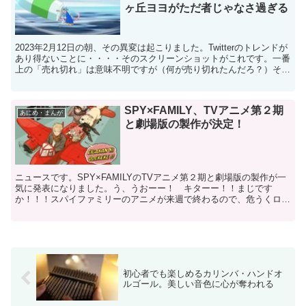
ヶ丘ヨヨがただ者じゃなさ過ぎる
2023年2月12日の朝、その異変は起こりました。Twitterのトレンドが
あり得ないことに・・・・そのスクリーンショットがこれです。一番
上の「売れ切れ」は意味不明ですが（何が売り切れたんだろ？）その
あとは、「おばあちゃん何者」「大回転プリ...
SPY×FAMILY、TVアニメ第２期
あにめ・まんが
と劇場版の製作が決定！
ニュースです。SPY×FAMILYのTVアニメ第２期と劇場版の製作が一
気に発表になりました。う、うおーー！ キターー！！まじです
か！！！スパイファミリーのアニメが来週で終わるので、危うくロス
になりそうだったのですが、これで大丈夫そうです。助...
初心者でも楽しめるカリンバ・ハンドオ
ルゴール。美しい音色に心が奪われる