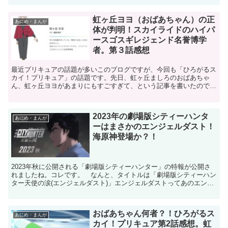
虹ヶ丘ヨヨ（おばあちゃん）の正
あにめ・まんが
体が判明！スカイライドのハイパ
ースゴスギレジェンド名誉博学
者。第３話感想
最近プリキュアの話題が多いこのブログですが、今回も「ひろがるス
カイ！プリキュア」の話題です。先日、虹ヶ丘ましろのおばあちゃ
ん、虹ヶ丘ヨヨがあまりにもすごすぎて、という記事を書いたのです
が、第３話でいきなりその正体が判明しました！第２話であれ...
2023年の劇場版シティーハンタ
あにめ・まんが
ーはまさかのエンジェルダスト！
海原神登場か？！
2023年秋に公開される「劇場版シティーハンター」の特報が公開さ
れましたね。コレです。 なんと、タイトルは「劇場版シティーハン
ター天使の涙(エンジェルダスト)」エンジェルダストってあのエンジ
ェルダスト？！えええ？？ 今になってそこに触れるの...
おばあちゃん何者？！ひろがるス
あにめ・まんが
カイ！プリキュア第2話感想。虹