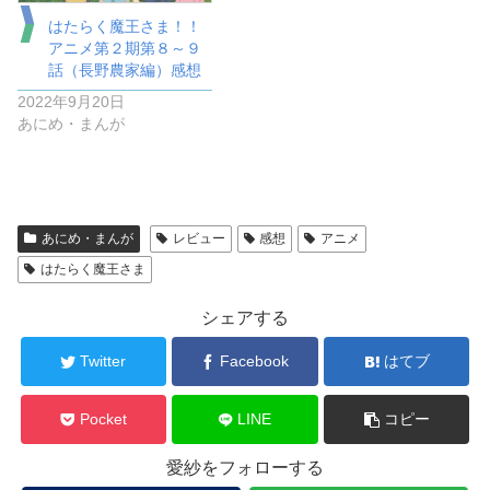
はたらく魔王さま！！
アニメ第２期第８～９
話（長野農家編）感想
2022年9月20日
あにめ・まんが
あにめ・まんが
レビュー
感想
アニメ
はたらく魔王さま
シェアする
Twitter
Facebook
はてブ
Pocket
LINE
コピー
愛紗をフォローする