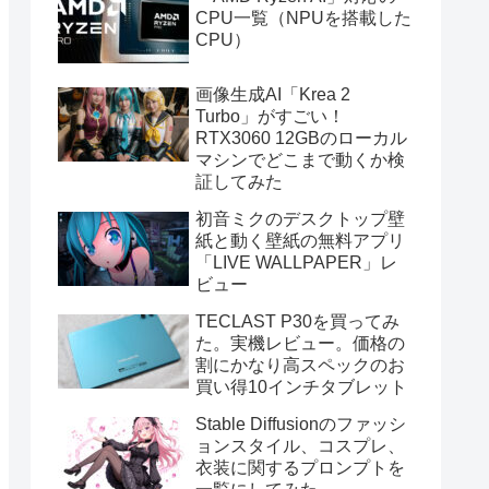
CPU一覧（NPUを搭載した
CPU）
画像生成AI「Krea 2
Turbo」がすごい！
RTX3060 12GBのローカル
マシンでどこまで動くか検
証してみた
初音ミクのデスクトップ壁
紙と動く壁紙の無料アプリ
「LIVE WALLPAPER」レ
ビュー
TECLAST P30を買ってみ
た。実機レビュー。価格の
割にかなり高スペックのお
買い得10インチタブレット
Stable Diffusionのファッシ
ョンスタイル、コスプレ、
衣装に関するプロンプトを