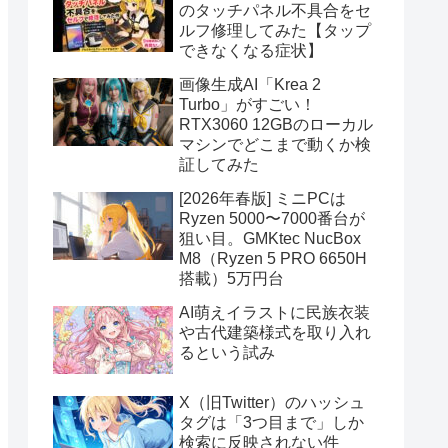
のタッチパネル不具合をセ
ルフ修理してみた【タップ
できなくなる症状】
画像生成AI「Krea 2
Turbo」がすごい！
RTX3060 12GBのローカル
マシンでどこまで動くか検
証してみた
[2026年春版] ミニPCは
Ryzen 5000〜7000番台が
狙い目。GMKtec NucBox
M8（Ryzen 5 PRO 6650H
搭載）5万円台
AI萌えイラストに民族衣装
や古代建築様式を取り入れ
るという試み
X（旧Twitter）のハッシュ
タグは「3つ目まで」しか
検索に反映されない件