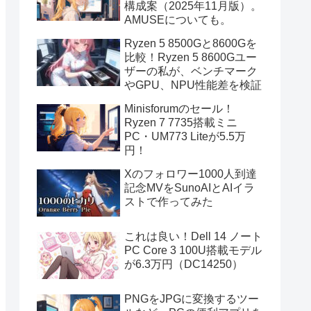
構成案（2025年11月版）。
AMUSEについても。
Ryzen 5 8500Gと8600Gを
比較！Ryzen 5 8600Gユー
ザーの私が、ベンチマーク
やGPU、NPU性能差を検証
Minisforumのセール！
Ryzen 7 7735搭載ミニ
PC・UM773 Liteが5.5万
円！
Xのフォロワー1000人到達
記念MVをSunoAIとAIイラ
ストで作ってみた
これは良い！Dell 14 ノート
PC Core 3 100U搭載モデル
が6.3万円（DC14250）
PNGをJPGに変換するツー