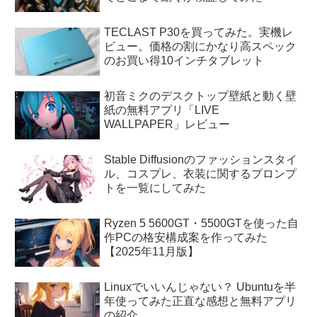
TECLAST P30を買ってみた。実機レ
ビュー。価格の割にかなり高スペック
のお買い得10インチタブレット
初音ミクのデスクトップ壁紙と動く壁
紙の無料アプリ「LIVE
WALLPAPER」レビュー
Stable Diffusionのファッションスタイ
ル、コスプレ、衣装に関するプロンプ
トを一覧にしてみた
Ryzen 5 5600GT・5500GTを使った自
作PCの格安構成案を作ってみた
【2025年11月版】
Linuxでいいんじゃない？ Ubuntuを半
年使ってみた正直な感想と無料アプリ
の紹介