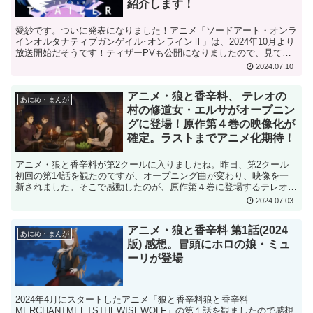
紹介します！
愛紗です。ついに発表になりました！アニメ「ソードアート・オンラ
インオルタナティブガンゲイル･オンラインⅡ」は、2024年10月より
放送開始だそうです！ティザーPVも公開になりましたので、見てみ
ましょう〜いや〜素晴らしい！予想通り、原作４〜５...
2024.07.10
アニメ・狼と香辛料、 テレオの
あにめ・まんが
村の修道女・エルサがオープニン
グに登場！原作第４巻の映像化が
確定。ラストまでアニメ化期待！
アニメ・狼と香辛料が第2クールに入りましたね。昨日、第2クール
初回の第14話を観たのですが、オープニング曲が変わり、映像を一
新されました。そこで感動したのが、原作第４巻に登場するテレオの
村の修道女・エルサと、彼女の幼馴染のエヴァンが出てきた...
2024.07.03
アニメ・狼と香辛料 第1話(2024
あにめ・まんが
版) 感想。冒頭にホロの娘・ミュ
ーリが登場
2024年4月にスタートしたアニメ「狼と香辛料狼と香辛料
MERCHANTMEETSTHEWISEWOLF」の第１話を観ましたので感想