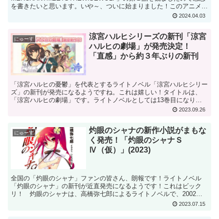
を書きたいと思います。いや～、ついに始まりました！このアニメ、
首を長くして待ってたんです！フリーレンと薬屋が...
2024.04.03
涼宮ハルヒシリーズの新刊「涼宮
にゅーす
ハルヒの劇場」が発売決定！
「直感」から約３年ぶりの新刊
「涼宮ハルヒの憂鬱」を代表とするライトノベル「涼宮ハルヒシリー
ズ」の新刊が発売になるようですね。これは嬉しい！タイトルは、
「涼宮ハルヒの劇場」です。ライトノベルとしては13巻目になりま
す。 まだいつ発売になるかは公表されておりませんが、前作...
2023.09.26
灼眼のシャナの新作小説がまもな
にゅーす
く発売！「灼眼のシャナＳ
Ⅳ（仮）」(2023)
全国の「灼眼のシャナ」ファンの皆さん、朗報です！ライトノベル
「灼眼のシャナ」の新刊が近直発売になるようです！これはビック
リ！ 灼眼のシャナは、高橋弥七郎によるライトノベルで、2002年
から刊行が始まり、2011年に全22巻で完結しています。...
2023.07.15