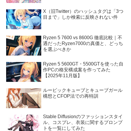
X（旧Twitter）のハッシュタグは「3つ
目まで」しか検索に反映されない件
Ryzen 5 7600 vs 8600G 徹底比較｜不
遇だったRyzen7000の真価と、どっち
を選ぶべきか
Ryzen 5 5600GT・5500GTを使った自
作PCの格安構成案を作ってみた
【2025年11月版】
ルービックキューブとキューブガール
構想とCFOP法での再特訓
Stable Diffusionのファッションスタイ
ル、コスプレ、衣装に関するプロンプ
トを一覧にしてみた