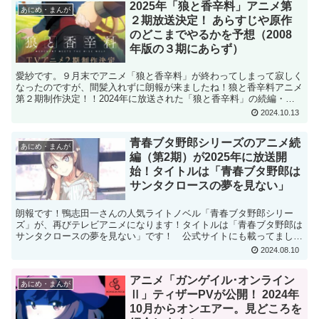
2025年「狼と香辛料」アニメ第
あにめ・まんが
２期放送決定！ あらすじや原作
のどこまでやるかを予想（2008
年版の３期にあらず）
愛紗です。９月末でアニメ「狼と香辛料」が終わってしまって寂しく
なったのですが、間髪入れずに朗報が来ましたね！狼と香辛料アニメ
第２期制作決定！！2024年に放送された「狼と香辛料」の続編・第
２期の製作が決定しました。2025年に放送されるそう...
2024.10.13
青春ブタ野郎シリーズのアニメ続
あにめ・まんが
編（第2期）が2025年に放送開
始！タイトルは「青春ブタ野郎は
サンタクロースの夢を見ない」
朗報です！鴨志田一さんの人気ライトノベル「青春ブタ野郎シリー
ズ」が、再びテレビアニメになります！タイトルは「青春ブタ野郎は
サンタクロースの夢を見ない」です！ 公式サイトにも載ってまし
た。 これは楽しみですね〜私はこのシリーズが大好きで、１巻...
2024.08.10
アニメ「ガンゲイル･オンライン
あにめ・まんが
Ⅱ」ティザーPVが公開！ 2024年
10月からオンエアー。見どころを