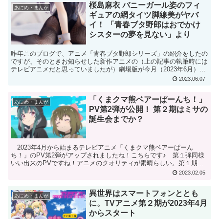
桜島麻衣 バニーガール姿のフィ
あにめ・まんが
ギュアの網タイツ脚線美がヤバ
イ！ 「青春ブタ野郎はおでかけ
シスターの夢を見ない」より
昨年このブログで、アニメ「青春ブタ野郎シリーズ」の紹介をしたの
ですが、そのときお知らせした新作アニメの（上の記事の執筆時には
テレビアニメだと思っていましたが）劇場版が今月（2023年6月）23
日に公開されます。タイトルは、「青春ブタ野郎はお...
2023.06.07
「くまクマ熊ベアーぱーんち！」
あにめ・まんが
PV第2弾が公開！ 第２期はミサの
誕生会までか？
2023年4月から始まるテレビアニメ「くまクマ熊ベアーぱーん
ち！」のPV第2弾がアップされましたね！こちらです♪ 第１弾同様
いい出来のPVですね！アニメのクオリティが素晴らしい。第１期
「くまクマ熊ベアー」のときはあまり意識していなかったの...
2023.02.05
異世界はスマートフォンととも
あにめ・まんが
に。TVアニメ第２期が2023年4月
からスタート