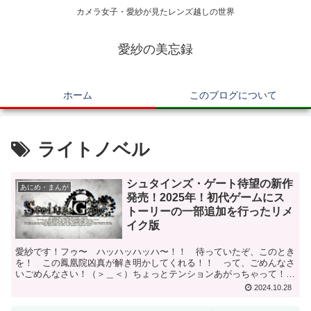
カメラ女子・愛紗が見たレンズ越しの世界
愛紗の美忘録
ホーム
このブログについて
ライトノベル
シュタインズ・ゲート待望の新作
あにめ・まんが
発売！2025年！初代ゲームにス
トーリーの一部追加を行ったリメ
イク版
愛紗です！フゥ〜 ハッハッハッハ〜！！ 待っていたぞ、このとき
を！ この鳳凰院凶真が解き明かしてくれる！！ って、ごめんなさ
いごめんなさい！（＞＿＜）ちょっとテンションあがっちゃって！な
んと、あの一斉を風靡したゲーム＆アニメ「シュタインズ・...
2024.10.28