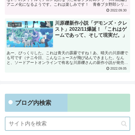
アニメ化になるようです。これは楽しみです！ 青春ブタ野郎シリー
ズは鴨志田一さんのライトノベルシリーズで、これ、私大...
2022.09.30
川原礫新作小説「デモンズ・クレ
にゅーす
スト」2022/11爆誕！ 「これはゲ
ームであって、そして現実だ。」
あー、びっくりした。これは青天の霹靂ですね！あ、晴天の川原礫で
も可です（ナニ今日、こんなニュースが飛び込んできました。なん
と、ソードアートオンラインで有名な川原礫さんの新作小説が発売に
なるとっ！！タイトルは「デモンズ・クレスト」。クエスト、...
2022.09.05
ブログ内検索