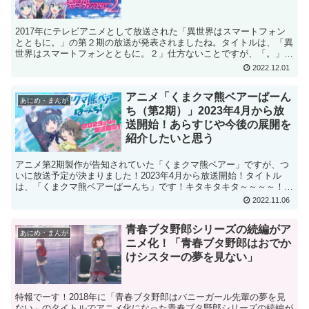
2017年にテレビアニメとして放送された「異世界はスマートフォン
とともに。」の第２期の放送が発表されましたね。タイトルは、「異
世界はスマートフォンとともに。２」仕方ないことですが、「。」の
あとに「２」が付くと少し違和感がありますね（笑）「神...
2022.12.01
アニメ「くまクマ熊ベアーぱーん
あにめ・まんが
ち（第2期）」2023年4月から放
送開始！あらすじや今後の展開を
紹介したいと思う
アニメ第2期製作が告知されていた「くまクマ熊ベアー」ですが、つ
いに放送予定が決まりました！2023年4月から放送開始！タイトル
は、「くまクマ熊ベアーぱーんち」です！キタキタキタ～～～～！
まっっってました！！ 「ぱーんち」ってユルカワすぐる...
2022.11.06
青春ブタ野郎シリーズの続編がア
あにめ・まんが
ニメ化！「青春ブタ野郎はおでか
けシスターの夢を見ない」
特報でーす！2018年に「青春ブタ野郎はバニーガール先輩の夢を見
ない」のタイトルでアニメ化になった青春ブタ野郎シリーズの続編が