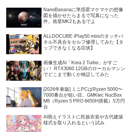
NanoBananaに準惑星マケマケの想像
図を描かせたらまるで写真になった
件。衛星MK2もあるでよ
ALLDOCUBE iPlay50 miniのタッチパ
ネル不具合をセルフ修理してみた【タ
ップできなくなる症状】
画像生成AI「Krea 2 Turbo」がすご
い！ RTX3060 12GBのローカルマシン
でどこまで動くか検証してみた
[2026年春版] ミニPCはRyzen 5000〜
7000番台が狙い目。GMKtec NucBox
M8（Ryzen 5 PRO 6650H搭載）5万円
台
AI萌えイラストに民族衣装や古代建築
様式を取り入れるという試み