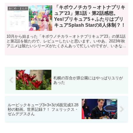
「キボウノチカラ～オトナプリキ
あにめ・まんが
ュア’23」第1話・第2話感想。
Yes!プリキュア5＋ふたりはプリ
キュアSplash Starの8人体制？！
10月から始まった「キボウノチカラ～オトナプリキュア'23」の第1話
と第2話を観たので、レビューしたいと思います。いやあ、2023年秋
アニメは観たいシリーズがたくさんあって忙しいのですが、いきなり
最初のレビューがプリキュアとか私も結構ヤバイ...
札幌の百合が原公園にはやっぱりユリが
あった
ルービックキューブ3×3×3の6面完成3.28
秒の動画。世界記録？！ フェリックス・
ゼムデグスさん