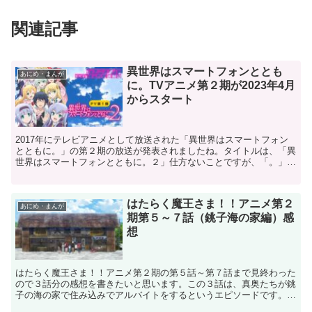
関連記事
異世界はスマートフォンととも
あにめ・まんが
に。TVアニメ第２期が2023年4月
からスタート
2017年にテレビアニメとして放送された「異世界はスマートフォン
とともに。」の第２期の放送が発表されましたね。タイトルは、「異
世界はスマートフォンとともに。２」仕方ないことですが、「。」の
あとに「２」が付くと少し違和感がありますね（笑）「神...
はたらく魔王さま！！アニメ第２
あにめ・まんが
期第５～７話（銚子海の家編）感
想
はたらく魔王さま！！アニメ第２期の第５話～第７話まで見終わった
ので３話分の感想を書きたいと思います。この３話は、真奥たちが銚
子の海の家で住み込みでアルバイトをするというエピソードです。こ
れは原作小説の第４巻に相当する部分ですが、360ページ...