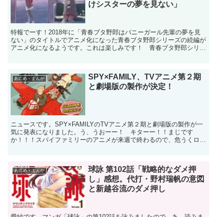
けシスターの夢を見ない」
特報でーす！2018年に「青春ブタ野郎はバニーガール先輩の夢を見
ない」のタイトルでアニメ化になった青春ブタ野郎シリーズの続編が
アニメ化になるようです。これは楽しみです！ 青春ブタ野郎シリー
ズは鴨志田一さんのライトノベルシリーズで、これ、私大...
SPY×FAMILY、TVアニメ第２期
あにめ・まんが
と劇場版の製作が決定！
ニュースです。SPY×FAMILYのTVアニメ第２期と劇場版の製作が一
気に発表になりました。う、うおーー！ キターー！！まじです
か！！！スパイファミリーのアニメが来週で終わるので、危うくロス
になりそうだったのですが、これで大丈夫そうです。助...
球詠 第102話「戦略的なダメ押
あにめ・まんが
し」感想。代打・野村瑞帆の意図
と新越谷流のダメ押し
愛紗です。マンガ「球詠」の第102話を詠みましたので、あ、読みま