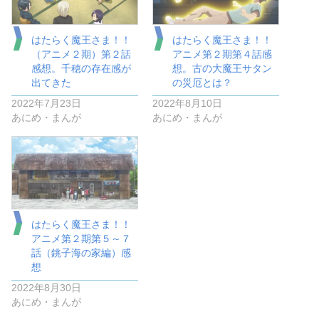
はたらく魔王さま！！
はたらく魔王さま！！
（アニメ２期）第２話
アニメ第２期第４話感
感想。千穂の存在感が
想。古の大魔王サタン
出てきた
の災厄とは？
2022年7月23日
2022年8月10日
あにめ・まんが
あにめ・まんが
はたらく魔王さま！！
アニメ第２期第５～７
話（銚子海の家編）感
想
2022年8月30日
あにめ・まんが