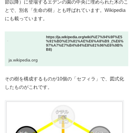
節以降）に登場するエデンの園の中央に埋められた木のこ
とで、別名「生命の樹」とも呼ばれています。Wikipedia
にも載っています。
https://ja.wikipedia.org/wiki/%E7%94%9F%E5
%91%BD%E3%81%AE%E6%A8%B9_(%E6%
97%A7%E7%B4%84%E8%81%96%E6%9B%
B8)
ja.wikipedia.org
その樹を構成するものが10個の「セフィラ」で、図式化
したものがこれです。