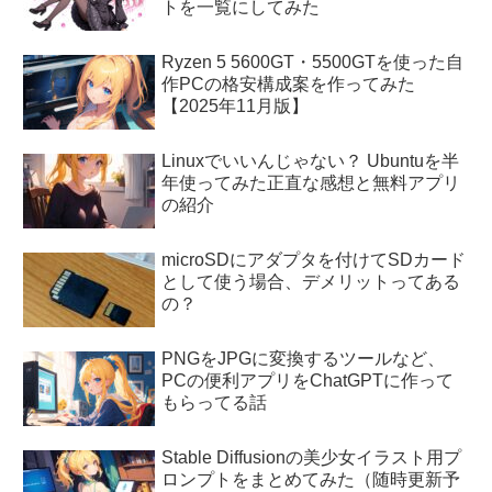
トを一覧にしてみた
Ryzen 5 5600GT・5500GTを使った自
作PCの格安構成案を作ってみた
【2025年11月版】
Linuxでいいんじゃない？ Ubuntuを半
年使ってみた正直な感想と無料アプリ
の紹介
microSDにアダプタを付けてSDカード
として使う場合、デメリットってある
の？
PNGをJPGに変換するツールなど、
PCの便利アプリをChatGPTに作って
もらってる話
Stable Diffusionの美少女イラスト用プ
ロンプトをまとめてみた（随時更新予