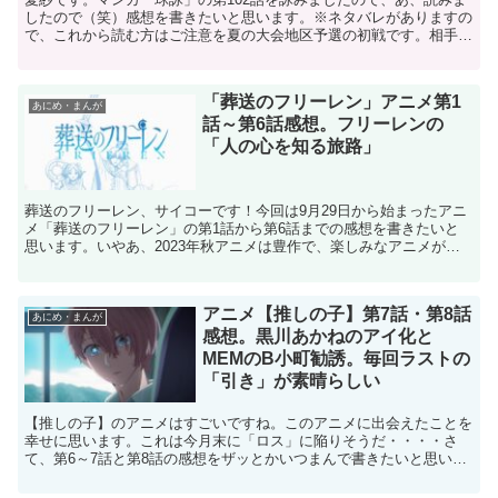
したので（笑）感想を書きたいと思います。※ネタバレがありますの
で、これから読む方はご注意を夏の大会地区予選の初戦です。相手は
部員が足りない３校の連合チーム。たいして強くないチー...
「葬送のフリーレン」アニメ第1
あにめ・まんが
話～第6話感想。フリーレンの
「人の心を知る旅路」
葬送のフリーレン、サイコーです！今回は9月29日から始まったアニ
メ「葬送のフリーレン」の第1話から第6話までの感想を書きたいと
思います。いやあ、2023年秋アニメは豊作で、楽しみなアニメがた
くさんあって困っているのですが、今のところ最も面白...
アニメ【推しの子】第7話・第8話
あにめ・まんが
感想。黒川あかねのアイ化と
MEMのB小町勧誘。毎回ラストの
「引き」が素晴らしい
【推しの子】のアニメはすごいですね。このアニメに出会えたことを
幸せに思います。これは今月末に「ロス」に陥りそうだ・・・・さ
て、第6～7話と第8話の感想をザッとかいつまんで書きたいと思いま
す。第6話は、恋愛リアリティショー「今ガチ」であまり目...