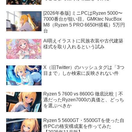
[2026年春版] ミニPCはRyzen 5000〜
7000番台が狙い目。GMKtec NucBox
M8（Ryzen 5 PRO 6650H搭載）5万円
台
AI萌えイラストに民族衣装や古代建築
様式を取り入れるという試み
X（旧Twitter）のハッシュタグは「3つ
目まで」しか検索に反映されない件
Ryzen 5 7600 vs 8600G 徹底比較｜不
遇だったRyzen7000の真価と、どっち
を選ぶべきか
Ryzen 5 5600GT・5500GTを使った自
作PCの格安構成案を作ってみた