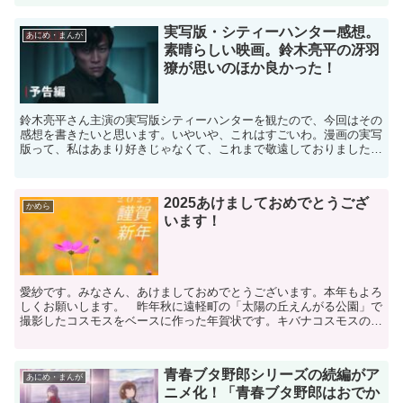
実写版・シティーハンター感想。
あにめ・まんが
素晴らしい映画。鈴木亮平の冴羽
獠が思いのほか良かった！
鈴木亮平さん主演の実写版シティーハンターを観たので、今回はその
感想を書きたいと思います。いやいや、これはすごいわ。漫画の実写
版って、私はあまり好きじゃなくて、これまで敬遠しておりました。
今回の実写版シティーハンターについても、かなり前から知...
2025あけましておめでとうござ
かめら
います！
愛紗です。みなさん、あけましておめでとうございます。本年もよろ
しくお願いします。 昨年秋に遠軽町の「太陽の丘えんがる公園」で
撮影したコスモスをベースに作った年賀状です。キバナコスモスの畑
の中に１輪だけ普通のコスモスが咲いてたんですよね。とて...
青春ブタ野郎シリーズの続編がア
あにめ・まんが
ニメ化！「青春ブタ野郎はおでか