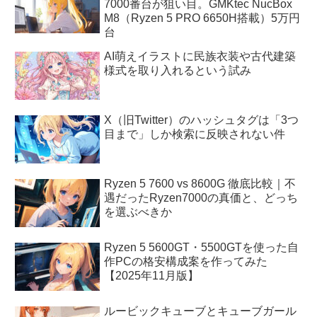
7000番台が狙い目。GMKtec NucBox
M8（Ryzen 5 PRO 6650H搭載）5万円
台
AI萌えイラストに民族衣装や古代建築
様式を取り入れるという試み
X（旧Twitter）のハッシュタグは「3つ
目まで」しか検索に反映されない件
Ryzen 5 7600 vs 8600G 徹底比較｜不
遇だったRyzen7000の真価と、どっち
を選ぶべきか
Ryzen 5 5600GT・5500GTを使った自
作PCの格安構成案を作ってみた
【2025年11月版】
ルービックキューブとキューブガール