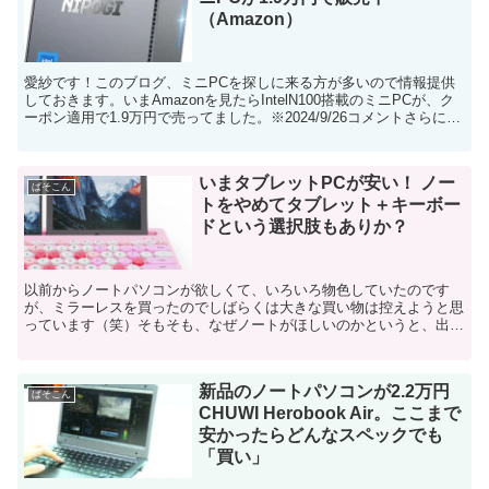
（Amazon）
愛紗です！このブログ、ミニPCを探しに来る方が多いので情報提供
しておきます。いまAmazonを見たらIntelN100搭載のミニPCが、ク
ーポン適用で1.9万円で売ってました。※2024/9/26コメントさらに安
くなりました。2024/9/...
いまタブレットPCが安い！ ノー
ぱそこん
トをやめてタブレット＋キーボー
ドという選択肢もありか？
以前からノートパソコンが欲しくて、いろいろ物色していたのです
が、ミラーレスを買ったのでしばらくは大きな買い物は控えようと思
っています（笑）そもそも、なぜノートがほしいのかというと、出か
けた先でブログとかSNSの更新をしたいからなんですよね。...
新品のノートパソコンが2.2万円
ぱそこん
CHUWI Herobook Air。ここまで
安かったらどんなスペックでも
「買い」