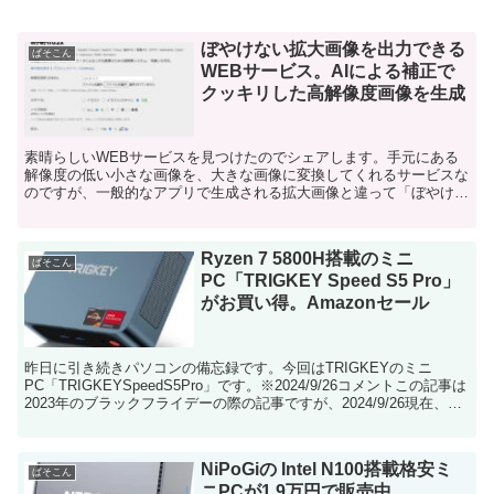
ぼやけない拡大画像を出力できる
ぱそこん
WEBサービス。AIによる補正で
クッキリした高解像度画像を生成
素晴らしいWEBサービスを見つけたのでシェアします。手元にある
解像度の低い小さな画像を、大きな画像に変換してくれるサービスな
のですが、一般的なアプリで生成される拡大画像と違って「ぼやけな
い」のです。こちらです。「waifu2x」海外のサイト...
Ryzen 7 5800H搭載のミニ
ぱそこん
PC「TRIGKEY Speed S5 Pro」
がお買い得。Amazonセール
昨日に引き続きパソコンの備忘録です。今回はTRIGKEYのミニ
PC「TRIGKEYSpeedS5Pro」です。※2024/9/26コメントこの記事は
2023年のブラックフライデーの際の記事ですが、2024/9/26現在、ア
マゾンのセールでさ...
NiPoGiの Intel N100搭載格安ミ
ぱそこん
ニPCが1.9万円で販売中