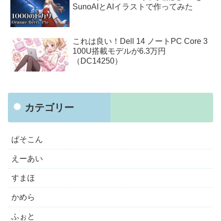
SunoAIとAIイラストで作ってみた
これは良い！Dell 14 ノートPC Core 3
100U搭載モデルが6.3万円
（DC14250）
カテゴリー
ぱそこん
えーあい
すまほ
かめら
ふぉと