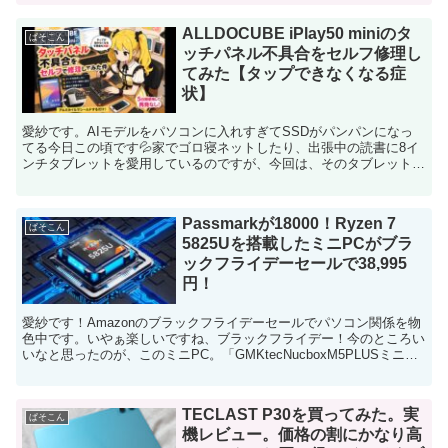
ALLDOCUBE iPlay50 miniのタ
ぱそこん
ッチパネル不具合をセルフ修理し
てみた【タップできなくなる症
状】
愛紗です。AIモデルをパソコンに入れすぎてSSDがパンパンになっ
てる今日この頃です💦家でゴロ寝ネットしたり、出張中の読書に8イ
ンチタブレットを愛用しているのですが、今回は、そのタブレットの
調子が悪くなったので、自力で修理を試みた、というお話...
Passmarkが18000！Ryzen 7
ぱそこん
5825Uを搭載したミニPCがブラ
ックフライデーセールで38,995
円！
愛紗です！Amazonのブラックフライデーセールでパソコン関係を物
色中です。いやぁ楽しいですね、ブラックフライデー！今のところい
いなと思ったのが、このミニPC。「GMKtecNucboxM5PLUSミニ
PCRyzen75825U搭載モデル」...
TECLAST P30を買ってみた。実
ぱそこん
機レビュー。価格の割にかなり高