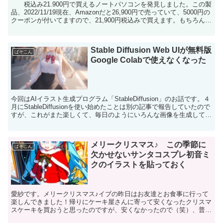
税込み21.900円で買えるノートパソコンを発見しました。この製
品、2022/11/19現在、Amazonだと26,900円で売っていて、5000円の
クーポンが付いてますので、21,900円税込みで買えます。もちろん新
品です。（おそらく...
Stable Diffusion Web UIが無料版
ぱそこん
Google Colabで使えなくなった
今回はAIイラスト生成プログラム「StableDiffusion」のお話です。４
月にStableDiffusionを使い始めたことは別の記事で報告していたので
すが、これがまた楽しくて、毎日のようにいろんな画像を生成して、
ようやくなんとかコツ...
メリークリスマス♪ この季節に
ぱそこん
欠かせないサンタコスプレ初音ミ
クのイラストを貼っておく
愛紗です。メリークリスマス♪イブの昨日はお友達とお食事に行って
楽しんできました！帰りにケーキ屋さんに寄って安くなったクリスマ
スケーキを買おうと思ったのですが、安くなかったので（笑）、普通
のカットケーキを２つ買って帰りました。美味しかった〜そ...