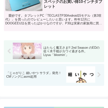
スペックのお買い得10インチタブ
レット
愛紗です。タブレットPC「TECLASTP30Android15モデル（第3世
代）」を買ったのでレビューしたいと思います。昨年12月に
DOOGEEU11を買ったばかりなのですが、P30は実家の家族用に買い
ました。実家用のタブレットを含める...
はたらく魔王さま!! 2nd Season のEDの
佐々木千穂がカワイ過ぎる件。
Liyuu「bloomin’」
「じゃがりこ 細いやつ サラダ」発売！
CMソングにasmi起用