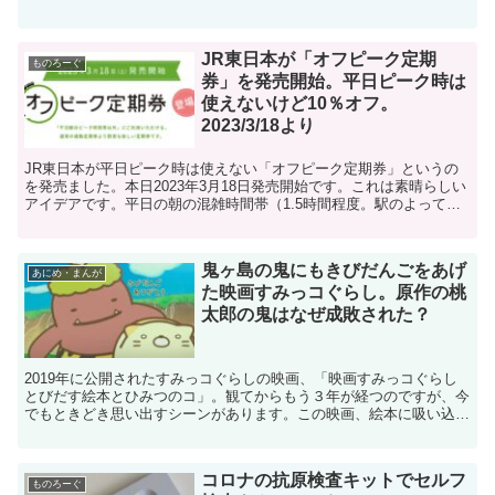
から刊行が始まり、2011年に全22巻で完結しています。...
JR東日本が「オフピーク定期
ものろーぐ
券」を発売開始。平日ピーク時は
使えないけど10％オフ。
2023/3/18より
JR東日本が平日ピーク時は使えない「オフピーク定期券」というの
を発売ました。本日2023年3月18日発売開始です。これは素晴らしい
アイデアです。平日の朝の混雑時間帯（1.5時間程度。駅のよって違
うので注意）以外は普通のSUICA定期券と同じ...
鬼ヶ島の鬼にもきびだんごをあげ
あにめ・まんが
た映画すみっコぐらし。原作の桃
太郎の鬼はなぜ成敗された？
2019年に公開されたすみっコぐらしの映画、「映画すみっコぐらし
とびだす絵本とひみつのコ」。観てからもう３年が経つのですが、今
でもときどき思い出すシーンがあります。この映画、絵本に吸い込ま
れてしまったすみっコたちが、童話の中でドタバタしたり...
コロナの抗原検査キットでセルフ
ものろーぐ