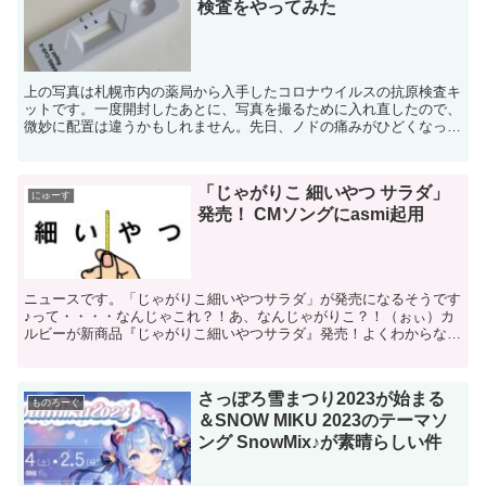
検査をやってみた
上の写真は札幌市内の薬局から入手したコロナウイルスの抗原検査キ
ットです。一度開封したあとに、写真を撮るために入れ直したので、
微妙に配置は違うかもしれません。先日、ノドの痛みがひどくなった
ので仕事を早退。翌朝は、発熱はないものの鼻詰まりと頭痛...
「じゃがりこ 細いやつ サラダ」
にゅーす
発売！ CMソングにasmi起用
ニュースです。「じゃがりこ細いやつサラダ」が発売になるそうです
♪って・・・・なんじゃこれ？！あ、なんじゃがりこ？！（ぉぃ）カ
ルビーが新商品『じゃがりこ細いやつサラダ』発売！よくわからない
テンションで始まりましたが、ちょっとプチびっくりしたの...
さっぽろ雪まつり2023が始まる
ものろーぐ
＆SNOW MIKU 2023のテーマソ
ング SnowMix♪が素晴らしい件