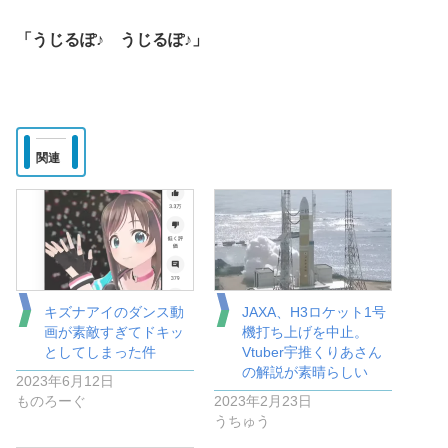
「うじるぽ♪ うじるぽ♪」
関連
キズナアイのダンス動
JAXA、H3ロケット1号
画が素敵すぎてドキッ
機打ち上げを中止。
としてしまった件
Vtuber宇推くりあさん
の解説が素晴らしい
2023年6月12日
ものろーぐ
2023年2月23日
うちゅう