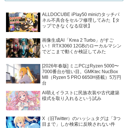
ALLDOCUBE iPlay50 miniのタッチパ
ネル不具合をセルフ修理してみた【タ
ップできなくなる症状】
画像生成AI「Krea 2 Turbo」がすご
い！ RTX3060 12GBのローカルマシン
でどこまで動くか検証してみた
[2026年春版] ミニPCはRyzen 5000〜
7000番台が狙い目。GMKtec NucBox
M8（Ryzen 5 PRO 6650H搭載）5万円
台
AI萌えイラストに民族衣装や古代建築
様式を取り入れるという試み
X（旧Twitter）のハッシュタグは「3つ
目まで」しか検索に反映されない件