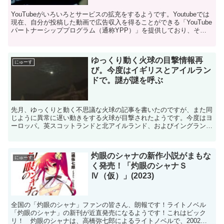
YouTubeがいろいろとサービスの拡充をするようです。Youtubeでは
現在、自分が投稿した動画で広告収入を得ることができる「YouTube
パートナーシッププログラム（通称YPP）」を提供しており、その
収入で生活している人たちのことを「Y...
ゆっくり動く火球の目撃情報再
にゅーす
び。今度はイギリスとアイルラン
ドで。謎が謎を呼ぶ
先月、ゆっくりと動く不思議な火球の記事を書いたのですが、また同
じように異常に遅い動きをする火球が目撃されたようです。今度はヨ
ーロッパ。英スコットランドと北アイルランド、およびイングランド
北部での目撃情報です。通常の火球や流れ星であれば、数秒...
灼眼のシャナの新作小説がまもな
にゅーす
く発売！「灼眼のシャナＳ
Ⅳ（仮）」(2023)
全国の「灼眼のシャナ」ファンの皆さん、朗報です！ライトノベル
「灼眼のシャナ」の新刊が近直発売になるようです！これはビック
リ！ 灼眼のシャナは、高橋弥七郎によるライトノベルで、2002年