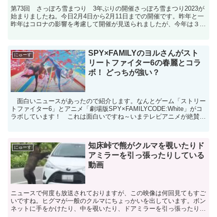
第73回 さっぽろ雪まつり 3年ぶりの開催さっぽろ雪まつり2023が
始まりましたね。今日2月4日から2月11日までの開催です。昨年と一
昨年はコロナの影響を考慮して開催が見送られましたが、今年は３年
ぶりの開催となります。会場は本来３カ所で行わ...
SPY×FAMILYのヨルさんがスト
にゅーす
リートファイター6の春麗とコラ
ボ！ どっちが強い？
面白いニュースがあったので紹介します。なんとゲーム「ストリー
トファイター6」とアニメ「劇場版SPY×FAMILYCODE:White」がコ
ラボしています！ これは面白いですね～いまテレビアニメが絶賛放
映中のアニメ「SPY×FAMILY」の...
知床峠で熊がクルマを覗いたりド
にゅーす
アミラーを引っ張ったりしている
動画
ニュースで何度も放送されておりますが、この映像は何回見てもすご
いですね。ヒグマが一般のクルマにちょっかいを出しています。ボン
ネットに手をかけたり、中を覗いたり、ドアミラーを引っ張ったりし
ています。子グマのようですが恐ろしいですね。熊はいった...