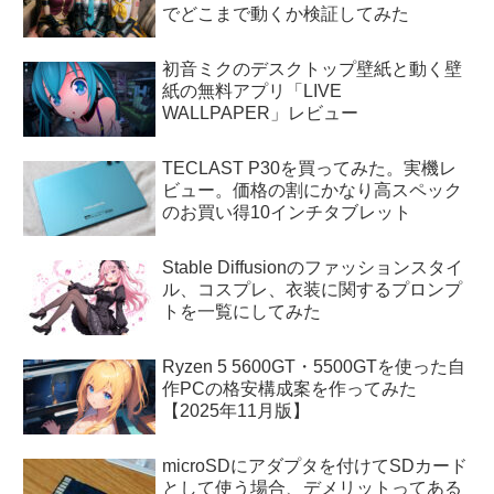
でどこまで動くか検証してみた
初音ミクのデスクトップ壁紙と動く壁
紙の無料アプリ「LIVE
WALLPAPER」レビュー
TECLAST P30を買ってみた。実機レ
ビュー。価格の割にかなり高スペック
のお買い得10インチタブレット
Stable Diffusionのファッションスタイ
ル、コスプレ、衣装に関するプロンプ
トを一覧にしてみた
Ryzen 5 5600GT・5500GTを使った自
作PCの格安構成案を作ってみた
【2025年11月版】
microSDにアダプタを付けてSDカード
として使う場合、デメリットってある