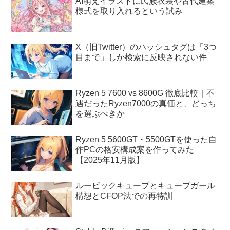
AI萌えイラストに民族衣装や古代建築
様式を取り入れるという試み
X（旧Twitter）のハッシュタグは「3つ
目まで」しか検索に反映されない件
Ryzen 5 7600 vs 8600G 徹底比較｜不
遇だったRyzen7000の真価と、どっち
を選ぶべきか
Ryzen 5 5600GT・5500GTを使った自
作PCの格安構成案を作ってみた
【2025年11月版】
ルービックキューブとキューブガール
構想とCFOP法での再特訓