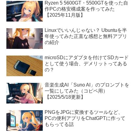
Ryzen 5 5600GT・5500GTを使った自
作PCの格安構成案を作ってみた
【2025年11月版】
Linuxでいいんじゃない？ Ubuntuを半
年使ってみた正直な感想と無料アプリ
の紹介
microSDにアダプタを付けてSDカード
として使う場合、デメリットってある
の？
音楽生成AI「Suno AI」のプロンプトを
一覧にしてみた（コピペ用）
【2025/5/18更新】
PNGをJPGに変換するツールなど、
PCの便利アプリをChatGPTに作って
もらってる話