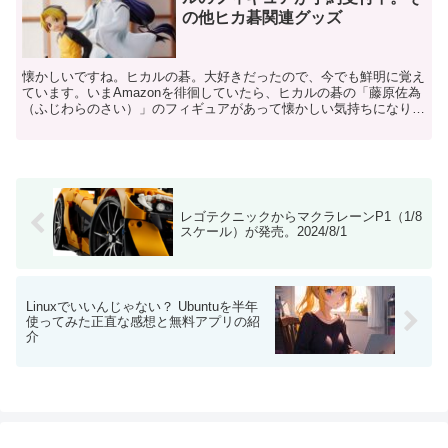
の他ヒカ碁関連グッズ
懐かしいですね。ヒカルの碁。大好きだったので、今でも鮮明に覚え
ています。いまAmazonを徘徊していたら、ヒカルの碁の「藤原佐為
（ふじわらのさい）」のフィギュアがあって懐かしい気持ちになりま
した。ヒカルの碁フィギュアまあ、なんておちゃめな佐...
レゴテクニックからマクラレーンP1（1/8
スケール）が発売。2024/8/1
Linuxでいいんじゃない？ Ubuntuを半年
使ってみた正直な感想と無料アプリの紹
介