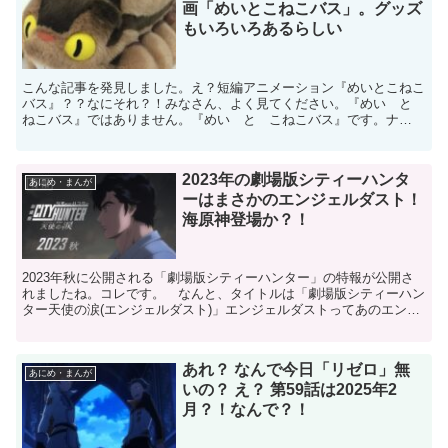
画「めいとこねこバス」。グッズ
もいろいろあるらしい
こんな記事を発見しました。え？短編アニメーション『めいとこねこ
バス』？？なにそれ？！みなさん、よく見てください。『めい と
ねこバス』ではありません。『めい と こねこバス』です。ナ
ニ？ こねこバスって？ 私はこの記事を見て、時空の彼方に飛...
2023年の劇場版シティーハンタ
あにめ・まんが
ーはまさかのエンジェルダスト！
海原神登場か？！
2023年秋に公開される「劇場版シティーハンター」の特報が公開さ
れましたね。コレです。 なんと、タイトルは「劇場版シティーハン
ター天使の涙(エンジェルダスト)」エンジェルダストってあのエンジ
ェルダスト？！えええ？？ 今になってそこに触れるの...
あれ？ なんで今日「リゼロ」無
あにめ・まんが
いの？ え？ 第59話は2025年2
月？！なんで？！