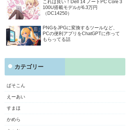
これは良い！Dell 14 ノートPC Core 3
100U搭載モデルが6.3万円
（DC14250）
PNGをJPGに変換するツールなど、
PCの便利アプリをChatGPTに作って
もらってる話
カテゴリー
ぱそこん
えーあい
すまほ
かめら