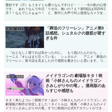
愛紗です（汗）もうタイトル通りなんですけど・・・・今の私の心境
です。 あれ？なんで今日「リゼロ」無いの？え？第59話は2025年2
月？！なんでじゃぁぁ〜！ と、夜中に大声で叫ぶ迷惑なカメラ女子
アニメ女子です💦なんと〜そんなことがあるんだ？？...
「葬送のフリーレン」アニメ第9
あにめ・まんが
話感想。シュタルクの腹筋が硬す
ぎる件
『おとなしく寝てれば良かったのに。 もう負けたんだから。』
リーニエ『オレはまだ立っている』 シュタルク アニメ「葬送の
フリーレン」第９話を見ましたので感想を書きたいと思います。つい
に魔族との本格的な戦闘が始まりました。シュタルクもフェ...
メイドラゴンの 劇場版キタ！映
あにめ・まんが
画「小林さんちのメイドラゴン
さみしがりやの竜」。漫画版のあ
らすじや感想も
キタ！来たよコレ！朗報です！あの「小林さんちのメイドラゴン」の
劇場版の制作が決定しました！タイトルは、映画「小林さんちのメイ
ドラゴンさみしがりやの竜」すでに映画の公式Xアカウントができて