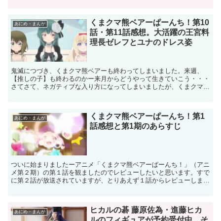
ティザービジュアルビジュアルが公開されいるのでリンクを...
くまクマ熊ベアーぱーんち！第10
あにめ・まんが
話・第11話感想。大活躍の王宮料
理長ゼレフとユナのドレス姿
鬼滅につづき、くまクマ熊ベアーも終わってしまいました。来週、
【推しの子】も終わるのかー来月からどうやって生きていこう・・・
さてさて、ネガティブな入り方になってしまいましたが、くまクマ熊
ベアーぱーんち！第１０話と第１１話の感想を書きたいと思い...
くまクマ熊ベアーぱーんち！第1
あにめ・まんが
話感想と第1期のあらすじ
ついに始まりましたーアニメ「くまクマ熊ベアーぱーんち！」（アニ
メ第２期）の第１話を観ましたのでレビューしたいと思います。すで
に第２話が放送されていますが、とりあえず１話からレビューします
(笑)安定の作画ですねー。どうも「はたらく魔王様」第２...
ヒカルの碁 藤原佐為・進藤ヒカ
あにめ・まんが
ルのフィギュアが予約受付中。そ