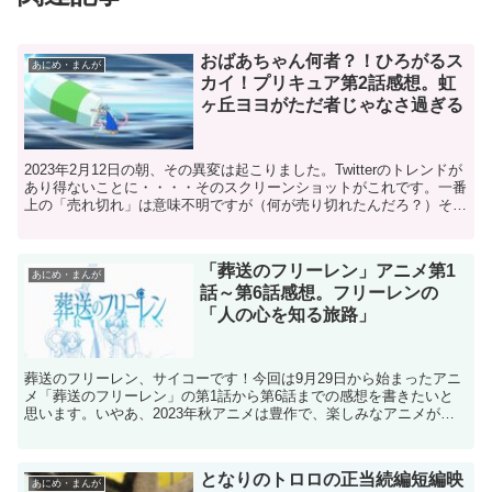
おばあちゃん何者？！ひろがるス
あにめ・まんが
カイ！プリキュア第2話感想。虹
ヶ丘ヨヨがただ者じゃなさ過ぎる
2023年2月12日の朝、その異変は起こりました。Twitterのトレンドが
あり得ないことに・・・・そのスクリーンショットがこれです。一番
上の「売れ切れ」は意味不明ですが（何が売り切れたんだろ？）その
あとは、「おばあちゃん何者」「大回転プリ...
「葬送のフリーレン」アニメ第1
あにめ・まんが
話～第6話感想。フリーレンの
「人の心を知る旅路」
葬送のフリーレン、サイコーです！今回は9月29日から始まったアニ
メ「葬送のフリーレン」の第1話から第6話までの感想を書きたいと
思います。いやあ、2023年秋アニメは豊作で、楽しみなアニメがた
くさんあって困っているのですが、今のところ最も面白...
となりのトロロの正当続編短編映
あにめ・まんが