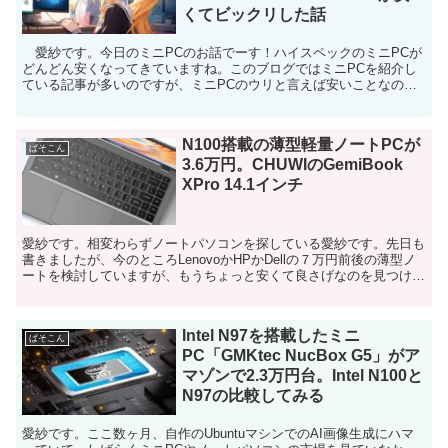
くてビックリした話
愛紗です。今日のミニPCのお話でーす！ハイスペックのミニPCが
どんどん安くなってきていますね。このブログではミニPCを紹介し
ている記事が多いのですが、ミニPCのウリと言えば安いことなの
で、２万円前後の安いミニPCを紹介する記事が多いんです...
N100搭載の薄型軽量ノートPCが
ぱそこん
3.6万円。CHUWIのGemiBook
XPro 14.1インチ
愛紗です。相変わらずノートパソコンを探している愛紗です。先日も
書きましたが、今のところLenovoかHPかDellの７万円前後の薄型ノ
ートを検討していますが、もうちょっと安くて良さげなのを見つけた
ので、備忘録代わりに書き留めておきます。これ...
Intel N97を搭載したミニ
ぱそこん
PC「GMKtec NucBox G5」がア
マゾンで2.3万円台。Intel N100と
N97の比較してみる
愛紗です。ここ数ヶ月、自作のUbuntuマシンでのAI画像生成にハマ