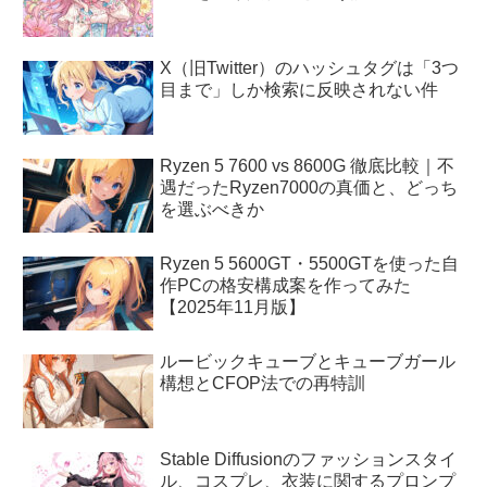
X（旧Twitter）のハッシュタグは「3つ
目まで」しか検索に反映されない件
Ryzen 5 7600 vs 8600G 徹底比較｜不
遇だったRyzen7000の真価と、どっち
を選ぶべきか
Ryzen 5 5600GT・5500GTを使った自
作PCの格安構成案を作ってみた
【2025年11月版】
ルービックキューブとキューブガール
構想とCFOP法での再特訓
Stable Diffusionのファッションスタイ
ル、コスプレ、衣装に関するプロンプ