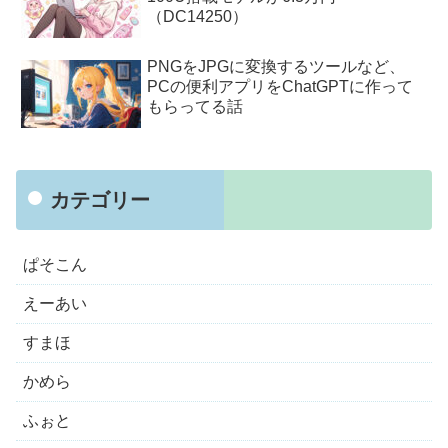
（DC14250）
PNGをJPGに変換するツールなど、
PCの便利アプリをChatGPTに作って
もらってる話
カテゴリー
ぱそこん
えーあい
すまほ
かめら
ふぉと