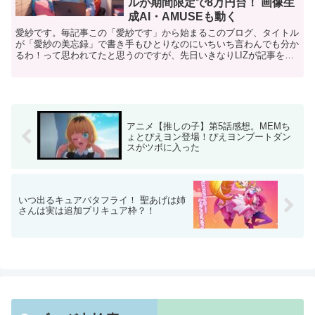
ルが期間限定で8万円台！ 画像生
成AI・AMUSEも動く
愛紗です。毎記事この「愛紗です」から始まるこのブログ、タイトル
が「愛紗の美忘録」で書き手もひとりなのにいちいち言わんでも分か
るわ！って思われてたと思うのですが、先日いきなりLIZが記事を書
いたことで、ようやく私が２年かけて張り巡らせた伏線に...
アニメ【推しの子】第5話感想。MEMち
ょとぴえヨン登場！ぴえヨンブートダン
スがツボに入った
いつ出るキュアバタフライ！ 聖あげは姉
さんは実は追加プリキュア枠？！