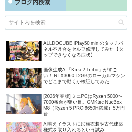
ブログ内検索
ALLDOCUBE iPlay50 miniのタッチパ
ネル不具合をセルフ修理してみた【タ
ップできなくなる症状】
画像生成AI「Krea 2 Turbo」がすご
い！ RTX3060 12GBのローカルマシン
でどこまで動くか検証してみた
[2026年春版] ミニPCはRyzen 5000〜
7000番台が狙い目。GMKtec NucBox
M8（Ryzen 5 PRO 6650H搭載）5万円
台
AI萌えイラストに民族衣装や古代建築
様式を取り入れるという試み