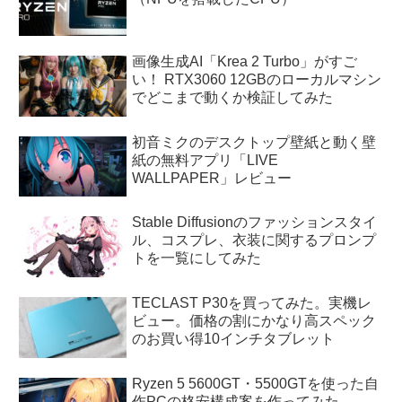
画像生成AI「Krea 2 Turbo」がすご
い！ RTX3060 12GBのローカルマシン
でどこまで動くか検証してみた
初音ミクのデスクトップ壁紙と動く壁
紙の無料アプリ「LIVE
WALLPAPER」レビュー
Stable Diffusionのファッションスタイ
ル、コスプレ、衣装に関するプロンプ
トを一覧にしてみた
TECLAST P30を買ってみた。実機レ
ビュー。価格の割にかなり高スペック
のお買い得10インチタブレット
Ryzen 5 5600GT・5500GTを使った自
作PCの格安構成案を作ってみた