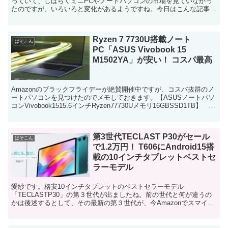
っていて、しばらくミニPCやノートパソコンの市場を見ていなかっ
たのですが、いろいろと変化があるようですね。今日はこんな記事を
発見しました。 なんと、IntelN97搭載のミ...
Ryzen 7 7730U搭載ノート
ぱそこん
PC「ASUS Vivobook 15
M1502YA」が安い！ コスパ最高
Amazonのブラックフライデーが絶賛開催中ですが、コスパ抜群のノ
ートパソコンを見つけたのでメモしておきます。【ASUSノートパソ
コンVivobook1515.6インチRyzen77730Uメモリ16GBSSD1TB】 な
んだこれは！このス...
第3世代TECLAST P30がセール
ぱそこん
で1.2万円！ T606にAndroid15搭
載の10インチタブレットベストセ
ラーモデル
愛紗です。格安10インチタブレットのベストセラーモデル
「TECLASTP30」の第３世代が出ましたね。前の世代と何が違うの
かは後述するとして、その最新の第３世代が、今Amazonでスマイル
セールで、ものすごく安く買えるのでお知らせしておきま...