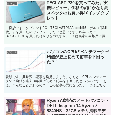
TECLAST P30を買ってみた。実
ぱそこん
機レビュー。価格の割にかなり高
スペックのお買い得10インチタブ
レット
愛紗です。タブレットPC「TECLASTP30Android15モデル（第3世
代）」を買ったのでレビューしたいと思います。昨年12月に
DOOGEEU11を買ったばかりなのですが、P30は実家の家族用に買い
ました。実家用のタブレットを含める...
パソコンのCPUのベンチマーク平
ぱそこん
均値が史上初めて前年を下回っ
た？！
愛紗です。興味深い記事を発見しました。なんと、CPUベンチマー
クの平均値が過去20年間で初めて前年を下回ったというのです。え
え、そんなことがあるの？！この記事の元になったデータはこちらで
す。 私もよく利用しているPassmarkが収集して...
Ryzen AI対応のノートパソコン・
ぱそこん
DELL Inspiron 14 Ryzen 7
8840HS・32GBメモリ搭載モデ