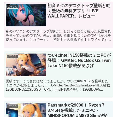
初音ミクのデスクトップ壁紙と動
ぱそこん
く壁紙の無料アプリ「LIVE
WALLPAPER」レビュー
私のパソコンのデスクトップ壁紙は、しばらく自分が撮った風景写真
を使っていたのですが、先日、面白い壁紙を見つけたので今はそれを
使っています。これでーす。 初音ミクの壁紙です！カワイイですよ
ねーこれ、初めて見たとき爆笑しました。「なになに？ こ...
ついにIntel N150搭載のミニPCが
ぱそこん
登場！ GMKtec NucBox G2 Twin
Lake-N150搭載が良さげ
愛紗です。うわさにはなってましたが、ついにIntelN150を搭載した
ミニPCが登場しましたね！「GMKtecNucBoxG2TwinLake-N150搭載
12GBDDR5512GBSSD」CPU：IntelN150メモリ：12GBDDR5...
Passmarkが29000！ Ryzen 7
ぱそこん
8745Hを搭載したミニPC・
MINISFORUM UM870 Slimが安