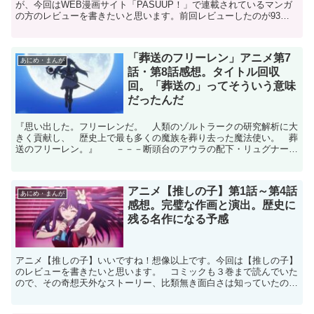
が、今回はWEB漫画サイト「PASUUP！」で連載されているマンガ
の方のレビューを書きたいと思います。前回レビューしたのが93話
で、今回が101話（笑）まあ、このアバウトな感じがこ...
「葬送のフリーレン」アニメ第7
あにめ・まんが
話・第8話感想。タイトル回収
回。「葬送の」ってそういう意味
だったんだ
『思い出した。フリーレンだ。 人類のゾルトラークの研究解析に大
きく貢献し、 歴史上で最も多くの魔族を葬り去った魔法使い。 葬
送のフリーレン。』 －－－断頭台のアウラの配下・リュグナー
アニメ「葬送のフリーレン」の第７話と第８話を観ましたの...
アニメ【推しの子】第1話～第4話
あにめ・まんが
感想。完璧な作画と演出。歴史に
残る名作になる予感
アニメ【推しの子】いいですね！想像以上です。今回は【推しの子】
のレビューを書きたいと思います。 コミックも３巻まで読んでいた
ので、その奇想天外なストーリー、比類無き面白さは知っていたので
すが、アニメもとても良いです。というか、このままで行け...