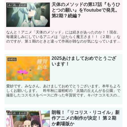
天体のメソッドの第17話『もうひ
あにめ・まんが
とつの願い』をYoutubeで発見。
第2期？続編？
なんと！アニメ「天体のメソッド」には続きがあったのか！！現在、
毎週楽しみにしているアニメは「はたらく魔王さま！！（２期）」な
のですが、第１期のときと違って作画が雑なのが気になっています。
で、どこのアニメ会社だと調べてみたら「Studio3H...
2025あけましておめでとうござ
かめら
います！
愛紗です。みなさん、あけましておめでとうございます。本年もよろ
しくお願いします。 昨年秋に遠軽町の「太陽の丘えんがる公園」で
撮影したコスモスをベースに作った年賀状です。キバナコスモスの畑
の中に１輪だけ普通のコスモスが咲いてたんですよね。とて...
朗報！「リコリス・リコイル」新
あにめ・まんが
作アニメの制作が決定！ 第２期
か劇場版か