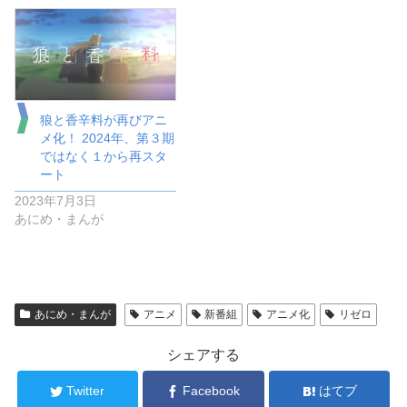
狼と香辛料が再びアニ
メ化！ 2024年、第３期
ではなく１から再スタ
ート
2023年7月3日
あにめ・まんが
あにめ・まんが
アニメ
新番組
アニメ化
リゼロ
シェアする
Twitter
Facebook
はてブ