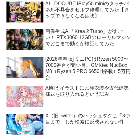
ALLDOCUBE iPlay50 miniのタッチパ
ネル不具合をセルフ修理してみた【タ
ップできなくなる症状】
画像生成AI「Krea 2 Turbo」がすご
い！ RTX3060 12GBのローカルマシン
でどこまで動くか検証してみた
[2026年春版] ミニPCはRyzen 5000〜
7000番台が狙い目。GMKtec NucBox
M8（Ryzen 5 PRO 6650H搭載）5万円
台
AI萌えイラストに民族衣装や古代建築
様式を取り入れるという試み
X（旧Twitter）のハッシュタグは「3つ
目まで」しか検索に反映されない件