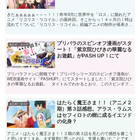
きたぁぁぁぁぁ～～～！！！昨年9月に世界中を「ロス」に陥れたア
ニメ「リコリス・リコイル」の最終回。そこからっ！４ヶ月の！時は
流れて！ついに「リコリス・リコイル」続編アニメの制作が発表され
ましたぁ！！ 昨日（2月11日）に開催されたイベント「...
プリパラのスピンオフ漫画がスタ
あにめ・まんが
ート！「紫京院ひびきの華麗なる
お遊戯」がPASH UP！にて
プリパラファンに朗報です！プリパラシリーズのスピンオフ漫画が、
WEB漫画サイト「PASHUP!」にてスタートしました！「紫京院ひび
きの華麗なるお遊戯」 タイトルでわかるとおり、このスピンオフは
アニメ・プリパラシリーズの登場人物「紫京院ひびき...
はたらく魔王さま！！（アニメ２
あにめ・まんが
期）第３話感想。アラス・ラムス
はセフィロトの樹に成るイエソド
の化身？
アニメ・はたらく魔王さま！！２期の第３話を見たので感想を書こう
と思います！まあ、まず最初に思ったのは、先週も書いたことです