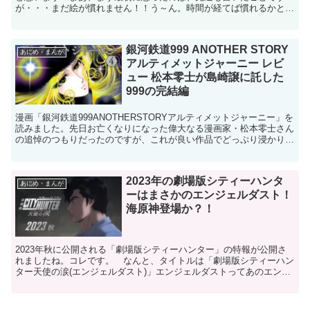
が・・・まだ絵が慣れません！！う～ん。時間が経てば慣れるかと思
いましたが、これに関しては最後まで馴染めないで終わるよう...
銀河鉄道999 ANOTHER STORY
あにめ・まんが
アルティメットジャーニー レビ
ュー 松本零士が島崎譲に託した
999の完結編
漫画「銀河鉄道999ANOTHERSTORYアルティメットジャーニー」を
読みました。先日お亡くなりになった偉大なる漫画家・松本零士さん
の追悼のつもりだったのですが、これが良い作品でどっぷり浸かりま
した。まだ連載中で未完なのですが、続きが楽し...
2023年の劇場版シティーハンタ
あにめ・まんが
ーはまさかのエンジェルダスト！
海原神登場か？！
2023年秋に公開される「劇場版シティーハンター」の特報が公開さ
れましたね。コレです。 なんと、タイトルは「劇場版シティーハン
ター天使の涙(エンジェルダスト)」エンジェルダストってあのエンジ
ェルダスト？！えええ？？ 今になってそこに触れるの...