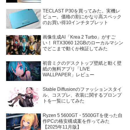
TECLAST P30を買ってみた。実機レ
ビュー。価格の割にかなり高スペック
のお買い得10インチタブレット
画像生成AI「Krea 2 Turbo」がすご
い！ RTX3060 12GBのローカルマシン
でどこまで動くか検証してみた
初音ミクのデスクトップ壁紙と動く壁
紙の無料アプリ「LIVE
WALLPAPER」レビュー
Stable Diffusionのファッションスタイ
ル、コスプレ、衣装に関するプロンプ
トを一覧にしてみた
Ryzen 5 5600GT・5500GTを使った自
作PCの格安構成案を作ってみた
【2025年11月版】