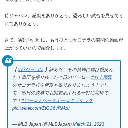
侍ジャパン。感動をありがとう。恐ろしい試合を見せてく
れてありがとう。
さて、実はTwitterに、もうひとつサヨナラの瞬間の動画が
上がっていたので紹介します。
【
#侍ジャパン
】諦めないその精神に神は微笑ん
だ！重圧を振り抜いた今日のヒーロー
#村上宗隆
のサヨナラ打を何度も振り返りましょう！そし
て、明日の決勝でも闘志あふれる一打に期待で
す！
#ワールドベースボールクラシック
pic.twitter.com/ZtGC6vRMzu
— MLB Japan (@MLBJapan)
March 21, 2023