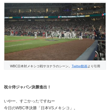
WBC日本対メキシコ戦サヨナラのシーン。
Twitter動画
より引用
祝☆侍ジャパン決勝進出！
いやー、すごかったですねー
今日のWBC準決勝「日本VSメキシコ」。