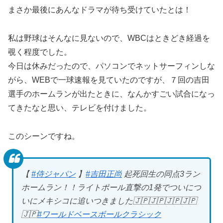
まさか最後にあんなドラマが待ち受けていたとは！
私は野球はそんなに見ないので、WBCはときどき経過を
覗く程度でした。
今日は休みだったので、パソコンでネットサーフィンしな
がら、WEBで一球速報を見ていたのですが、７回の吉田
選手のホームランが出たときに、なんかすごい試合になっ
てきたなと思い、テレビを付けました。
このシーンですね。
【
#侍ジャパン
】
#吉田正尚
起死回生の同点3ラン
ホームラン！！ライトポール直撃の1発でついにつ
いにメキシコに追いつきました🇯🇵🇯🇵🇯🇵🇯🇵
🇯🇵
#ワールドベースボールクラシック