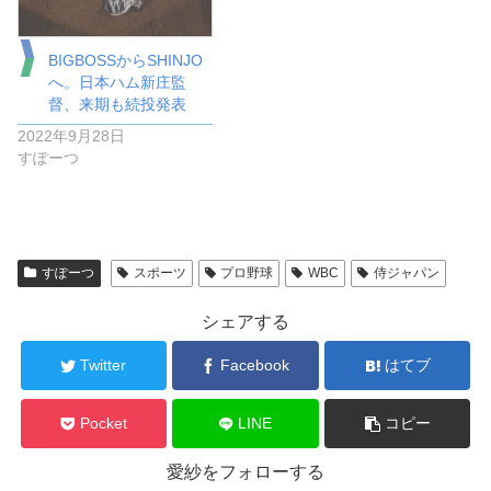
BIGBOSSからSHINJO
へ。日本ハム新庄監
督、来期も続投発表
2022年9月28日
すぽーつ
すぽーつ
スポーツ
プロ野球
WBC
侍ジャパン
シェアする
Twitter
Facebook
はてブ
Pocket
LINE
コピー
愛紗をフォローする