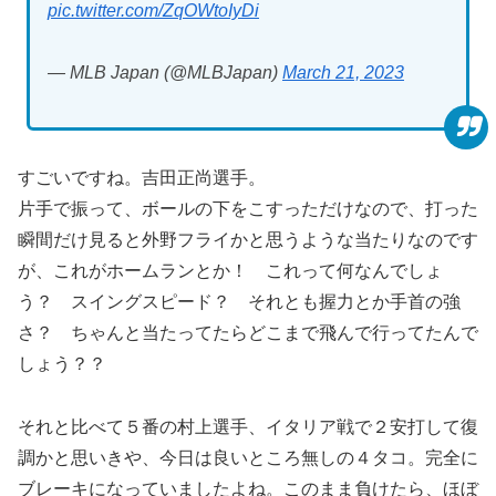
pic.twitter.com/ZqOWtoIyDi
— MLB Japan (@MLBJapan)
March 21, 2023
すごいですね。吉田正尚選手。
片手で振って、ボールの下をこすっただけなので、打った
瞬間だけ見ると外野フライかと思うような当たりなのです
が、これがホームランとか！ これって何なんでしょ
う？ スイングスピード？ それとも握力とか手首の強
さ？ ちゃんと当たってたらどこまで飛んで行ってたんで
しょう？？
それと比べて５番の村上選手、イタリア戦で２安打して復
調かと思いきや、今日は良いところ無しの４タコ。完全に
ブレーキになっていましたよね。このまま負けたら、ほぼ