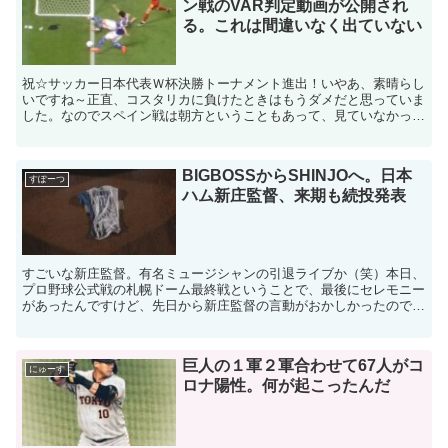
ン戦のVAR判定動画が公開され
る。これは間違いなく出ていない
祝☆サッカー日本代表Ｗ杯決勝トーナメント進出！いやあ、素晴らし
いですね～正直、コスタリカに負けたときはもうダメだと思っていま
した。なのでスペイン戦は朝方ということもあって、見ていなかった
のですが、朝の電車の中で日本が勝ったことを知り大航海。...
BIGBOSSからSHINJOへ。日本
すぽーつ
ハム新庄監督、来期も続投発表
すごいな新庄監督。有名ミュージシャンの引退ライブか（笑）本日、
プロ野球公式戦の札幌ドーム最終戦ということで、最後にセレモニー
があったんですけど、先日から新庄監督の言動がおかしかったので、
その去就について注目されていました。で、その新庄監督の...
巨人の１軍２軍合わせて67人がコ
にゅーす
ロナ陽性。何が起こったんだ