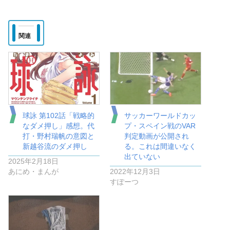
関連
球詠 第102話「戦略的
サッカーワールドカッ
なダメ押し」感想。代
プ・スペイン戦のVAR
打・野村瑞帆の意図と
判定動画が公開され
新越谷流のダメ押し
る。これは間違いなく
出ていない
2025年2月18日
あにめ・まんが
2022年12月3日
すぽーつ