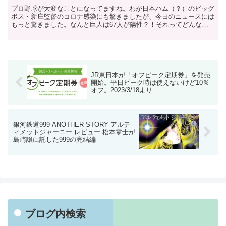
プロ野球が大変なことになってますね。わが日本ハム（？）のビッグ
ボス・新庄監督のコロナ感染にも驚きましたが、今日のニュースには
もっと驚きました。なんと巨人は67人が陽性？！それってどんな状
態？！そのうち選手は34人だそうですが、支配下選手が6...
JR東日本が「オフピーク定期券」を発売
開始。平日ピーク時は使えないけど10％
オフ。2023/3/18より
銀河鉄道999 ANOTHER STORY アルテ
ィメットジャーニー レビュー 松本零士が
島崎譲に託した999の完結編
ブログ内検索