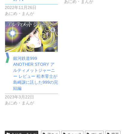
あにめ・まんが
2022年11月26日
あにめ・まんが
銀河鉄道999
ANOTHER STORY ア
ルティメットジャーニ
ー レビュー 松本零士が
島崎譲に託した999の完
結編
2023年3月22日
あにめ・まんが