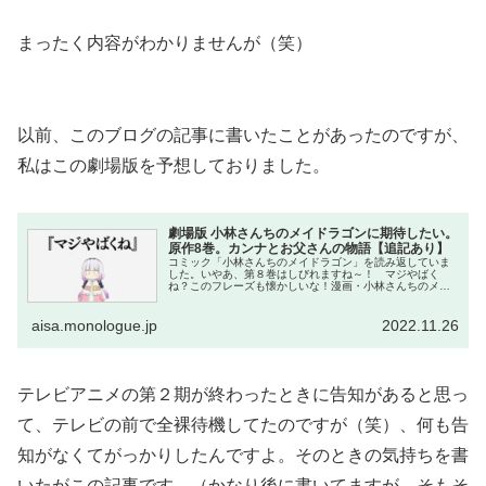
まったく内容がわかりませんが（笑）
以前、このブログの記事に書いたことがあったのですが、
私はこの劇場版を予想しておりました。
劇場版 小林さんちのメイドラゴンに期待したい。
原作8巻。カンナとお父さんの物語【追記あり】
コミック「小林さんちのメイドラゴン」を読み返していま
した。いやあ、第８巻はしびれますね～！ マジやばく
ね？このフレーズも懐かしいな！漫画・小林さんちのメイ
ドラゴンは基本的に１話完結の構成なのですが、第８巻だ
けは違い、１冊まるごと使って壮大な...
aisa.monologue.jp
2022.11.26
テレビアニメの第２期が終わったときに告知があると思っ
て、テレビの前で全裸待機してたのですが（笑）、何も告
知がなくてがっかりしたんですよ。そのときの気持ちを書
いたがこの記事です。（かなり後に書いてますが。そもそ