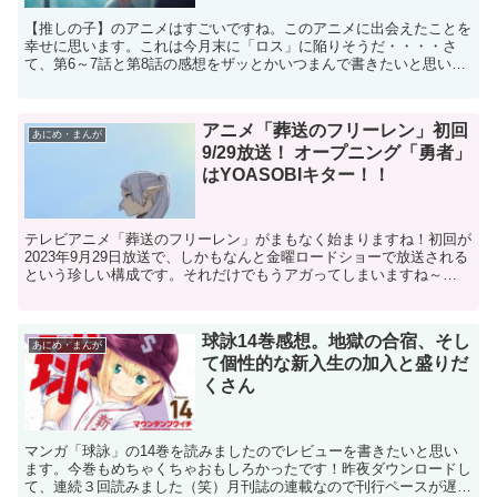
【推しの子】のアニメはすごいですね。このアニメに出会えたことを
幸せに思います。これは今月末に「ロス」に陥りそうだ・・・・さ
て、第6～7話と第8話の感想をザッとかいつまんで書きたいと思いま
す。第6話は、恋愛リアリティショー「今ガチ」であまり目...
アニメ「葬送のフリーレン」初回
あにめ・まんが
9/29放送！ オープニング「勇者」
はYOASOBIキター！！
テレビアニメ「葬送のフリーレン」がまもなく始まりますね！初回が
2023年9月29日放送で、しかもなんと金曜ロードショーで放送される
という珍しい構成です。それだけでもうアガってしまいますね～
SPY×FAMILY第2期、ウマ娘第3期など、今年・...
球詠14巻感想。地獄の合宿、そし
あにめ・まんが
て個性的な新入生の加入と盛りだ
くさん
マンガ「球詠」の14巻を読みましたのでレビューを書きたいと思い
ます。今巻もめちゃくちゃおもしろかったです！昨夜ダウンロードし
て、連続３回読みました（笑）月刊誌の連載なので刊行ペースが遅い