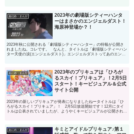
んですよねー。続きは半年後かと思うと気が遠くなる思いで...
2023年の劇場版シティーハンタ
あにめ・まんが
ーはまさかのエンジェルダスト！
海原神登場か？！
2023年秋に公開される「劇場版シティーハンター」の特報が公開さ
れましたね。コレです。 なんと、タイトルは「劇場版シティーハン
ター天使の涙(エンジェルダスト)」エンジェルダストってあのエンジ
ェルダスト？！えええ？？ 今になってそこに触れるの...
2023年のプリキュアは「ひろが
あにめ・まんが
るスカイ！プリキュア」！2月5日
スタート！キービジュアル＆公式
サイト公開
2023年の新しいプリキュアが発表になりましたねータイトルは「ひ
ろがるスカイ！プリキュア」！ 2月5日放送開始です！12月にタイ
トルは公表されていましたが、ようやくキービジュアルが公開されま
した。ひろがるスカイ！プリキュア だっこしておせわ...
キミとアイドルプリキュア♪第１
あにめ・まんが