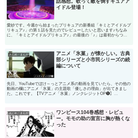
話感想。歌って敵を倒すキュアア
イドル登場！
愛紗です。今週から始まったプリキュアの新番組「キミとアイドルプ
リキュア♪」の第１話を見たのでレビューしたいと思います♪ちなみ
に、「キミとアイドルプリキュア♪」の最後の「♪」は最初からつい
ています。私がつけたわけではありません（笑） キミとア...
アニメ「氷菓」が懐かしい。古典
あにめ・まんが
部シリーズと小市民シリーズの続
編について
先日、YouTubeでぼけ～っとアニメ系の動画を見ていたら、その他の
動画の欄にアニメ「氷菓」の主題歌「優しさの理由」が出てきまし
た。これです。【TVアニメ「氷菓」ノンクレジットOP❶】
Choucho「優しさの理由」 いやあ、懐かしいなあ。こ...
ワンピース104巻感想・レビュ
あにめ・まんが
ー。モモの助の宣言に胸が熱くな
った