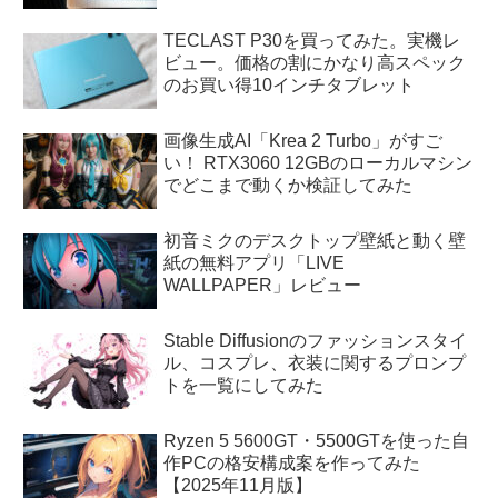
TECLAST P30を買ってみた。実機レ
ビュー。価格の割にかなり高スペック
のお買い得10インチタブレット
画像生成AI「Krea 2 Turbo」がすご
い！ RTX3060 12GBのローカルマシン
でどこまで動くか検証してみた
初音ミクのデスクトップ壁紙と動く壁
紙の無料アプリ「LIVE
WALLPAPER」レビュー
Stable Diffusionのファッションスタイ
ル、コスプレ、衣装に関するプロンプ
トを一覧にしてみた
Ryzen 5 5600GT・5500GTを使った自
作PCの格安構成案を作ってみた
【2025年11月版】