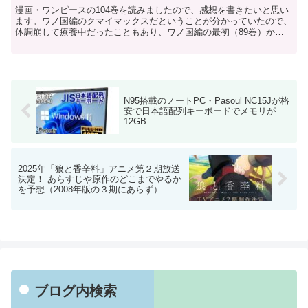
漫画・ワンピースの104巻を読みましたので、感想を書きたいと思い
ます。ワノ国編のクマイマックスだということが分かっていたので、
体調崩して療養中だったこともあり、ワノ国編の最初（89巻）から
読み返して、勢いをつけてから104巻を詠みました。い...
N95搭載のノートPC・Pasoul NC15Jが格
安で日本語配列キーボードでメモリが
12GB
2025年「狼と香辛料」アニメ第２期放送
決定！ あらすじや原作のどこまでやるか
を予想（2008年版の３期にあらず）
ブログ内検索