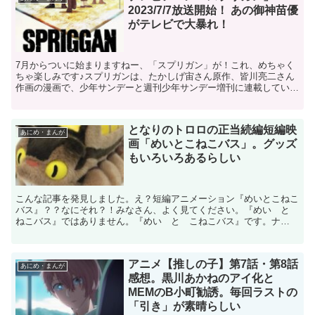
2023/7/7放送開始！ あの御神苗優
がテレビで大暴れ！
7月からついに始まりますねー、「スプリガン」が！これ、めちゃく
ちゃ楽しみです♪スプリガンは、たかしげ宙さん原作、皆川亮二さん
作画の漫画で、少年サンデーと週刊少年サンデー増刊に連載していま
した。コミックスの累計発行部数が1000万部を超えてい...
となりのトロロの正当続編短編映
あにめ・まんが
画「めいとこねこバス」。グッズ
もいろいろあるらしい
こんな記事を発見しました。え？短編アニメーション『めいとこねこ
バス』？？なにそれ？！みなさん、よく見てください。『めい と
ねこバス』ではありません。『めい と こねこバス』です。ナ
ニ？ こねこバスって？ 私はこの記事を見て、時空の彼方に飛...
アニメ【推しの子】第7話・第8話
あにめ・まんが
感想。黒川あかねのアイ化と
MEMのB小町勧誘。毎回ラストの
「引き」が素晴らしい