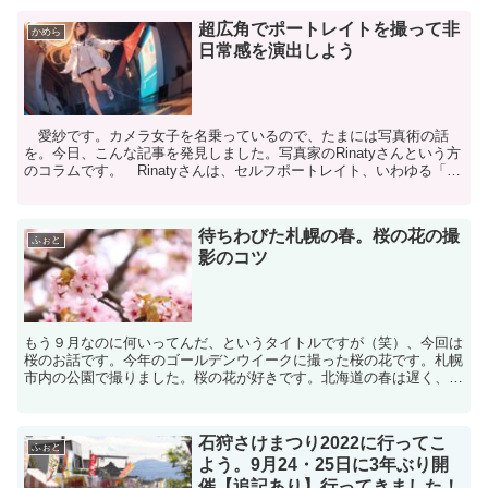
超広角でポートレイトを撮って非
かめら
日常感を演出しよう
愛紗です。カメラ女子を名乗っているので、たまには写真術の話
を。今日、こんな記事を発見しました。写真家のRinatyさんという方
のコラムです。 Rinatyさんは、セルフポートレイト、いわゆる「自
撮り」を中心に活動している写真家ということな...
待ちわびた札幌の春。桜の花の撮
ふぉと
影のコツ
もう９月なのに何いってんだ、というタイトルですが（笑）、今回は
桜のお話です。今年のゴールデンウイークに撮った桜の花です。札幌
市内の公園で撮りました。桜の花が好きです。北海道の春は遅く、４
月でも野山は寂しい色合いなのですが、そんな中で薄ピンク...
石狩さけまつり2022に行ってこ
ふぉと
よう。9月24・25日に3年ぶり開
催【追記あり】行ってきました！