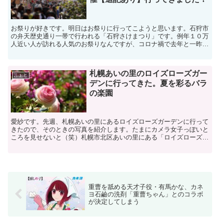
お祭りが好きです。明日はお祭りに行ってこようと思います。石狩市
の弁天歴史通り一帯で行われる「石狩さけまつり」です。例年１０万
人近い人が訪れる人気のお祭りなんですが、コロナ禍で去年と一昨年
は開催されませんでした。今年2022年は、縮小開催では...
札幌あいの里のロイズローズガー
ふぉと
デンに行ってきた。夏を彩るバラ
の楽園
愛紗です。先週、札幌あいの里にあるロイズローズガーデンに行って
きたので、そのときの写真を紹介します。たまにカメラ女子っぽいと
ころを見せないと（笑）札幌市北区あいの里にある「ロイズローズガ
ーデン」は、あの有名なチョコレートメーカー「ロイズコン...
重曹を舐める天才子役・有馬かな、カネ
ヨ石鹼の洗剤「重曹ちゃん」とのコラボ
が決定してしまう