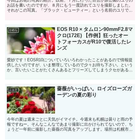
今回はお花の写真の紹介。以前、７月に行った百合が原公園のユリの
お話を書いたのですが、８月にもう一度訪れてユリを撮影しました。
それがこの写真。「ブラック・ビューティー」という名前のユリで
す。この花は、このときに初めて見たのですが、一目で気に入...
EOS R10 × タムロン90mmF2.8マ
かめら
クロ(172E) 【作例】狂ったオー
トフォーカスがR10で復活したレ
ンズ
愛紗です！EOSR10についていろいろわかったことがあるので情報提
供したいのですが、いま整理しているので少々お待ち下さい。という
か、言いたいことがたくさんあるとフリーズしてしまうクセがあるみ
たい（笑）とりあえず、今日はEOSR10での作例を...
薔薇がいっぱい。ロイズローズガ
ふぉと
ーデンの夏の彩り
今年の夏は週末ごとに天気がイマイチ。今週末も札幌は曇りと雨の予
報ですねー。そんなこんなであまり撮影に出かけられてないので、ち
ょうど一年前に撮影した薔薇の写真をアップします。場所は札幌市北
区あいの里のある「ロイズローズガーデン」です。高級チョ...