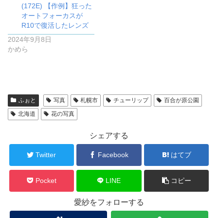
(172E) 【作例】狂った
オートフォーカスが
R10で復活したレンズ
2024年9月8日
かめら
ふぉと
写真
札幌市
チューリップ
百合が原公園
北海道
花の写真
シェアする
Twitter
Facebook
はてブ
Pocket
LINE
コピー
愛紗をフォローする