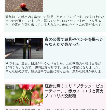
数年前、札幌市内を散歩中に発見したヒメリンゴです。歩道の上にひ
とつだけ落ちていました。落ちていたのはひとつですが、上を見る
と、公園から張り出している大きな木の枝にたくさんの実が成ってい
ました。最初、さくらんぼかな？と思いましたが、９月下旬だ...
夜の公園で遊具やベンチを撮った
ふぉと
らなんだか良かった
秋ですね。最近、日没が早くなりました。この季節の札幌は日没が
17時ぐらいなので、18時は真っ暗です。寂しい季節になりました。
そんな秋の夕方、散歩途中で公園に寄ったら、意外な発見がありまし
た。遊具が街灯で光っててなんだかキレイだったんです。上...
紅赤に輝くユリ「ブラック・ビュ
ふぉと
ーティー」。赤カノコユリと黄カ
ノコユリの交配種