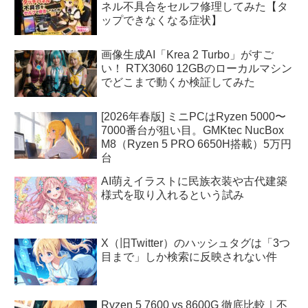
ネル不具合をセルフ修理してみた【タ
ップできなくなる症状】
画像生成AI「Krea 2 Turbo」がすご
い！ RTX3060 12GBのローカルマシン
でどこまで動くか検証してみた
[2026年春版] ミニPCはRyzen 5000〜
7000番台が狙い目。GMKtec NucBox
M8（Ryzen 5 PRO 6650H搭載）5万円
台
AI萌えイラストに民族衣装や古代建築
様式を取り入れるという試み
X（旧Twitter）のハッシュタグは「3つ
目まで」しか検索に反映されない件
Ryzen 5 7600 vs 8600G 徹底比較｜不