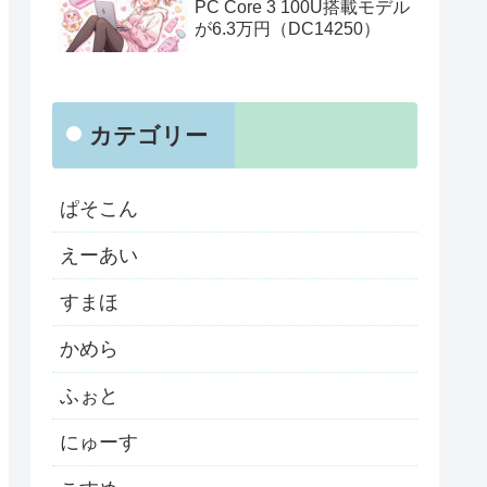
PC Core 3 100U搭載モデル
が6.3万円（DC14250）
カテゴリー
ぱそこん
えーあい
すまほ
かめら
ふぉと
にゅーす