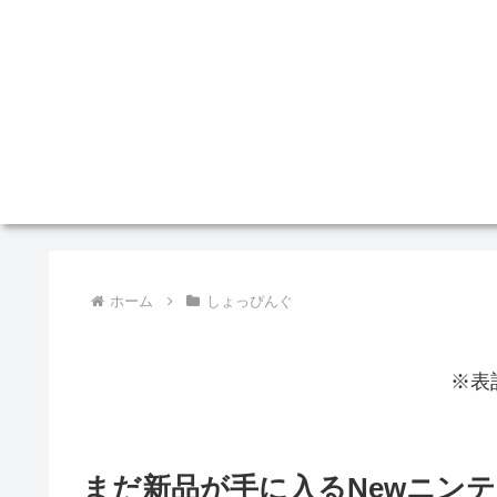
ホーム
しょっぴんぐ
※表
まだ新品が手に入るNewニンテ