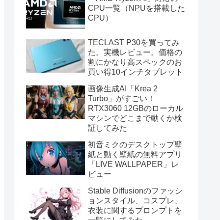
CPU一覧（NPUを搭載した
CPU）
TECLAST P30を買ってみ
た。実機レビュー。価格の
割にかなり高スペックのお
買い得10インチタブレット
画像生成AI「Krea 2
Turbo」がすごい！
RTX3060 12GBのローカル
マシンでどこまで動くか検
証してみた
初音ミクのデスクトップ壁
紙と動く壁紙の無料アプリ
「LIVE WALLPAPER」レ
ビュー
Stable Diffusionのファッシ
ョンスタイル、コスプレ、
衣装に関するプロンプトを