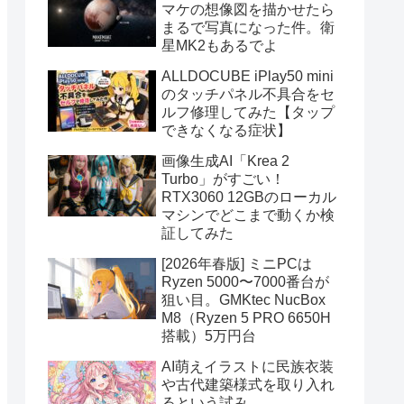
マケの想像図を描かせたら
まるで写真になった件。衛
星MK2もあるでよ
ALLDOCUBE iPlay50 mini
のタッチパネル不具合をセ
ルフ修理してみた【タップ
できなくなる症状】
画像生成AI「Krea 2
Turbo」がすごい！
RTX3060 12GBのローカル
マシンでどこまで動くか検
証してみた
[2026年春版] ミニPCは
Ryzen 5000〜7000番台が
狙い目。GMKtec NucBox
M8（Ryzen 5 PRO 6650H
搭載）5万円台
AI萌えイラストに民族衣装
や古代建築様式を取り入れ
るという試み