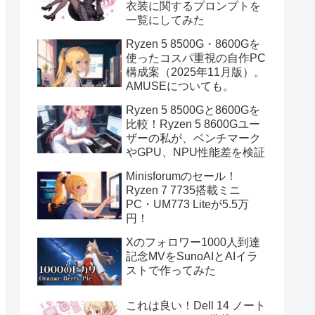
衣装に関するプロンプトを
一覧にしてみた
Ryzen 5 8500G・8600Gを
使ったコスパ重視の自作PC
構成案（2025年11月版）。
AMUSEについても。
Ryzen 5 8500Gと8600Gを
比較！Ryzen 5 8600Gユー
ザーの私が、ベンチマーク
やGPU、NPU性能差を検証
Minisforumのセール！
Ryzen 7 7735搭載ミニ
PC・UM773 Liteが5.5万
円！
Xのフォロワー1000人到達
記念MVをSunoAIとAIイラ
ストで作ってみた
これは良い！Dell 14 ノート