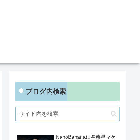
ブログ内検索
NanoBananaに準惑星マケ