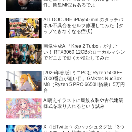
件。衛星MK2もあるでよ
ALLDOCUBE iPlay50 miniのタッチパ
ネル不具合をセルフ修理してみた【タ
ップできなくなる症状】
画像生成AI「Krea 2 Turbo」がすご
い！ RTX3060 12GBのローカルマシン
でどこまで動くか検証してみた
[2026年春版] ミニPCはRyzen 5000〜
7000番台が狙い目。GMKtec NucBox
M8（Ryzen 5 PRO 6650H搭載）5万円
台
AI萌えイラストに民族衣装や古代建築
様式を取り入れるという試み
X（旧Twitter）のハッシュタグは「3つ