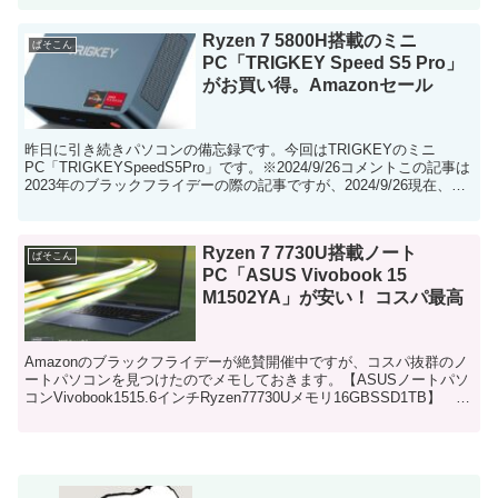
Ryzen 7 5800H搭載のミニ
ぱそこん
PC「TRIGKEY Speed S5 Pro」
がお買い得。Amazonセール
昨日に引き続きパソコンの備忘録です。今回はTRIGKEYのミニ
PC「TRIGKEYSpeedS5Pro」です。※2024/9/26コメントこの記事は
2023年のブラックフライデーの際の記事ですが、2024/9/26現在、ア
マゾンのセールでさ...
Ryzen 7 7730U搭載ノート
ぱそこん
PC「ASUS Vivobook 15
M1502YA」が安い！ コスパ最高
Amazonのブラックフライデーが絶賛開催中ですが、コスパ抜群のノ
ートパソコンを見つけたのでメモしておきます。【ASUSノートパソ
コンVivobook1515.6インチRyzen77730Uメモリ16GBSSD1TB】 な
んだこれは！このス...