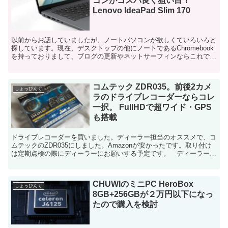
コンがコスパ良く狙い目！
Lenovo IdeaPad Slim 170
以前からお話していましたが、ノートパソコンが欲しくていろいろと
探しています。現在、デスクトップの他にノートであるChromebook
を持っておりまして、ブログの更新やネットサーフィンならこれで十
分なんですけど、いろいろな作業をしようと思うと...
コムテック ZDR035。前後2カメ
しょっぴんぐ
ラのドライブレコーダーならコレ
一択。 FullHDで超ワイド・GPS
も搭載
ドライブレコーダーを買いました。ディーラー担当のオススメで、コ
ムテックのZDR035にしました。Amazonが安かったです。取り付け
は定期点検の際にディーラーにお願いする予定です。 ディーラーに
行ったときに、担当さんに相談したら、即答でこれ...
CHUWIのミニPC HeroBox
しょっぴんぐ
8GB+256GBが２万円以下になっ
たので購入を検討