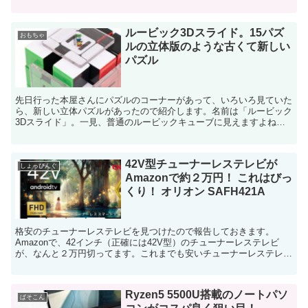
んとかしたいと前から思っていたのです。でも、光回線...
ルービック3Dスライド。15パズ
おもちゃ
ルの立体版のような古くて新しい
パズル
先日行った本屋さんにパズルのコーナーがあって、いろいろ見ていた
ら、新しい立体パズルがあったので紹介します。名前は「ルービック
3Dスライド」。一見、普通のルービックキューブに見えますよね。
私も最初はそう思いました。でも、なんで透明なパーツが、...
42V型チューナーレステレビが
しょっぴんぐ
Amazonで約２万円！ これはびっ
くり！ オリオン SAFH421A
格安のチューナーレステレビを見つけたので報告しておきます。
Amazonで、42インチ（正確には42V型）のチューナーレステレビ
が、なんと２万円切ってます。これまでも安いチューナーレステレビ
について、いろいろと情報を掲載してきましたが、ここま...
Ryzen5 5500U搭載のノートパソ
ぱそこん