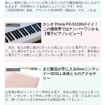
欲しい条件に近いパソコンが安く出ていたので備忘録代わりに上げて
おきます。CHUWIという会社のミニパソコンです。今日
（2022/09/03）現在、アマゾンで19,943円（税込み）です。これまで
も２万円以下のミニパソコンは結構出ていたのです...
カシオ Privia PX-S1100がイイ！
しょっぴんぐ
この価格帯ではナンバーワンかも
【電子ピアノレビュー】
先日、友人の家に遊びに行ったら気になっていた電子ピアノがあっ
て、少し弾かせてもらったのでレビューしたいと思います。数年前か
ら電子ピアノが欲しいと思っていろいろ見ていたのですが、どうも半
導体不足などで価格が高騰していて、買うのをためらってい...
まだ新品が手に入るNewニンテン
しょっぴんぐ
ドー3DSLL本体とそのアクセサ
リー
お友達が私のニンテンドー3DSLLを見て、自分も買おうかなと言った
ので、いやいや、もう中古しか売ってないから、と言ってはみたもの
の、調べてみたらまだAmazonでは新品が売ってました！
（2022/12/10現在）上が「New」が付かないニン...