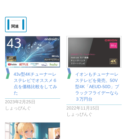
関連
43v型4Kチューナーレ
イオンもチューナーレ
ステレビでオススメ６
ステレビを発売。50V
点を価格比較をしてみ
型4K「AEUD-50D」ブ
た
ラックフライデーなら
３万円台
2023年2月25日
しょっぴんぐ
2022年11月15日
しょっぴんぐ