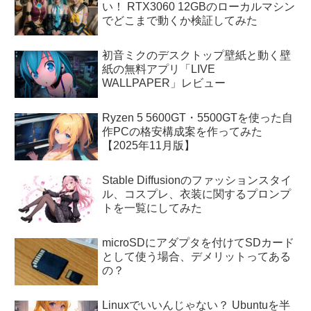
い！ RTX3060 12GBのローカルマシン
でどこまで動くか検証してみた
初音ミクのデスクトップ壁紙と動く壁
紙の無料アプリ「LIVE
WALLPAPER」レビュー
Ryzen 5 5600GT・5500GTを使った自
作PCの格安構成案を作ってみた
【2025年11月版】
Stable Diffusionのファッションスタイ
ル、コスプレ、衣装に関するプロンプ
トを一覧にしてみた
microSDにアダプタを付けてSDカード
として使う場合、デメリットってある
の？
Linuxでいいんじゃない？ Ubuntuを半