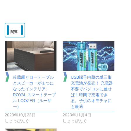
関連
冷蔵庫とローテーブル
USB端子内蔵の単三形
とスピーカーが１つに
充電池が発売！ 充電器
なったインテリア。
不要でパソコンに差せ
ROYAL スマートテーブ
ば１時間で充電でき
ル LOOZER（ルーザ
る。子供のオモチャに
ー）
も最適
2023年10月23日
2023年11月4日
しょっぴんぐ
しょっぴんぐ