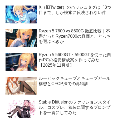
X（旧Twitter）のハッシュタグは「3つ
目まで」しか検索に反映されない件
Ryzen 5 7600 vs 8600G 徹底比較｜不
遇だったRyzen7000の真価と、どっち
を選ぶべきか
Ryzen 5 5600GT・5500GTを使った自
作PCの格安構成案を作ってみた
【2025年11月版】
ルービックキューブとキューブガール
構想とCFOP法での再特訓
Stable Diffusionのファッションスタイ
ル、コスプレ、衣装に関するプロンプ
トを一覧にしてみた