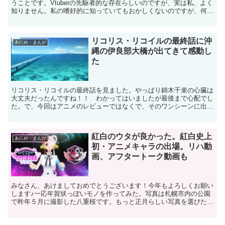
うことです。Vtuberの先駆者的な存在らしいのですが、実は私、よく
知りません。私の嗜好的に知っていてもおかしくないのですが、何故
かこれまで関わる機会がありませんでした。で...
リコリス・リコイルの最終話に沖
あにめ・まんが
縄の伊良部大橋が出てきて感動し
た
リコリス・リコイルの最終話を見ました。やっぱり錦木千束の心臓は
大丈夫だったんですね！！ わかってはいましたが最後まで心配でし
た。で、今回はアニメのレビューではなくで、そのワンシーンに出て
きた場所の話です。リコリス・リコイルの最終13話で、た...
紅白のウタが良かった。紅白史上
あにめ・まんが
初・アニメキャラの出場。リハ動
画、アフタートーク動画も
みなさん、あけましておめでとうございます！今年もよろしくお願い
します♪一応年賀状っぽいモノを作ってみた。写真は札幌市内の公園
で昨年５月に撮影した八重桜です。もっと正月らしい写真を選びたか
ったのですが、「正月らしい写真ってなんだ？」という根源...