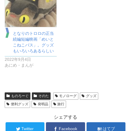
となりのトロロの正当
続編短編映画「めいと
こねこバス」。グッズ
もいろいろあるらしい
2022年9月4日
あにめ・まんが
ものろーぐ
そのた
モノローグ
グッズ
便利グッズ
発明品
旅行
シェアする
Twitter
Facebook
はてブ