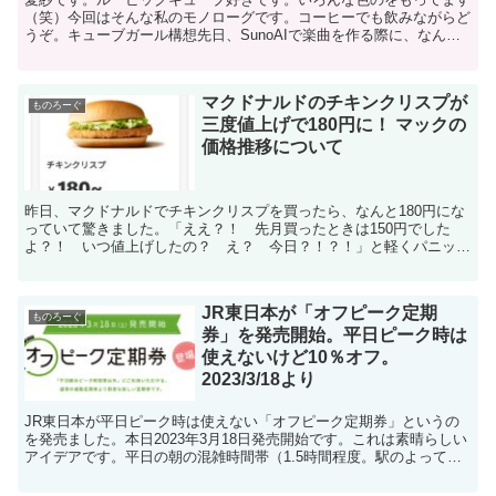
（笑）今回はそんな私のモノローグです。コーヒーでも飲みながらど
うぞ。キューブガール構想先日、SunoAIで楽曲を作る際に、なんと
なくネタ切れ感があったので、今までにないものをモチ...
マクドナルドのチキンクリスプが
ものろーぐ
三度値上げで180円に！ マックの
価格推移について
昨日、マクドナルドでチキンクリスプを買ったら、なんと180円にな
っていて驚きました。「ええ？！ 先月買ったときは150円でした
よ？！ いつ値上げしたの？ え？ 今日？！？！」と軽くパニック
に（爆）いやいや、昨年３月に値上げする前は110円だ...
JR東日本が「オフピーク定期
ものろーぐ
券」を発売開始。平日ピーク時は
使えないけど10％オフ。
2023/3/18より
JR東日本が平日ピーク時は使えない「オフピーク定期券」というの
を発売ました。本日2023年3月18日発売開始です。これは素晴らしい
アイデアです。平日の朝の混雑時間帯（1.5時間程度。駅のよって違
うので注意）以外は普通のSUICA定期券と同じ...