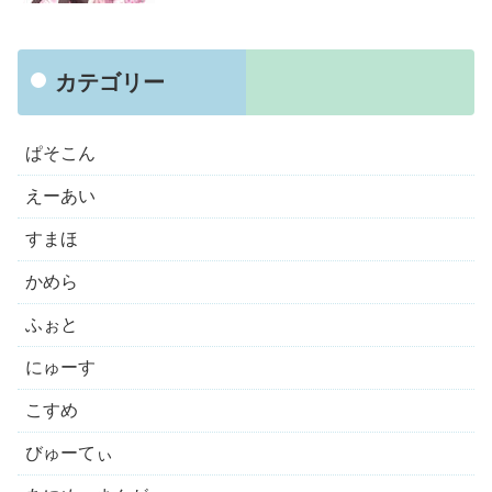
カテゴリー
ぱそこん
えーあい
すまほ
かめら
ふぉと
にゅーす
こすめ
びゅーてぃ