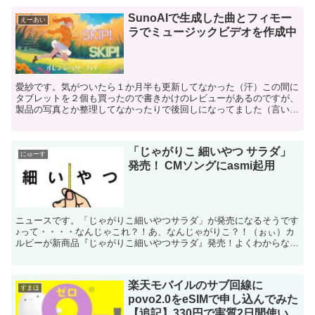
SunoAIで生成した曲とフィモー
えーあい
ラでミュージックビデオを作成中
愛紗です。気がついたら１か月半も更新してなかった（汗）この間に
タブレットを２個も買ったので書きかけのレビューがあるのですが、
製品の写真とか整理してなかったりで後回しになってました（言い
訳） ２月に音楽生成AIサービスである「SunoAI」の...
「じゃがりこ 細いやつ サラダ」
にゅーす
発売！ CMソングにasmi起用
ニュースです。「じゃがりこ細いやつサラダ」が発売になるそうです
♪って・・・・なんじゃこれ？！あ、なんじゃがりこ？！（ぉぃ）カ
ルビーが新商品『じゃがりこ細いやつサラダ』発売！よくわからない
テンションで始まりましたが、ちょっとプチびっくりしたの...
楽天モバイルのサブ回線に
すまほ
povo2.0をeSIMで申し込んでみた
【追記】330円で実質2日間使い