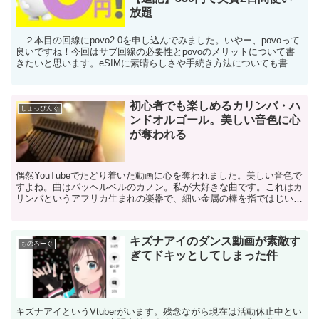
放題
２本目の回線にpovo2.0を申し込んでみました。いやー、povoって
良いですね！今回はサブ回線の必要性とpovoのメリットについて書
きたいと思います。eSIMに素晴らしさや手続き方法についても書こ
うと思ったのですが、長くなりそうなのでそ...
初心者でも楽しめるカリンバ・ハ
しょっぴんぐ
ンドオルゴール。美しい音色に心
が奪われる
偶然YouTubeでたどり着いた動画に心を奪われました。美しい音色で
すよね。曲はパッヘルベルのカノン。私が大好きな曲です。これはカ
リンバというアフリカ生まれの楽器で、細い金属の棒を指ではじいて
弾くものです。音色がオルゴールに似ていますが、も...
キズナアイのダンス動画が素敵す
ものろーぐ
ぎてドキッとしてしまった件
キズナアイというVtuberがいます。残念ながら現在は活動休止中とい