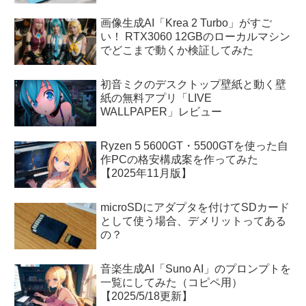
画像生成AI「Krea 2 Turbo」がすご
い！ RTX3060 12GBのローカルマシン
でどこまで動くか検証してみた
初音ミクのデスクトップ壁紙と動く壁
紙の無料アプリ「LIVE
WALLPAPER」レビュー
Ryzen 5 5600GT・5500GTを使った自
作PCの格安構成案を作ってみた
【2025年11月版】
microSDにアダプタを付けてSDカード
として使う場合、デメリットってある
の？
音楽生成AI「Suno AI」のプロンプトを
一覧にしてみた（コピペ用）
【2025/5/18更新】