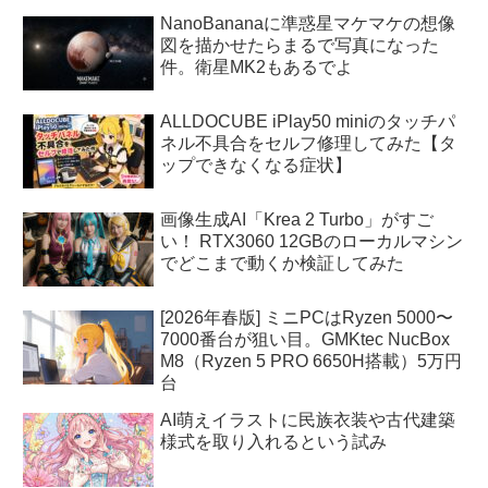
NanoBananaに準惑星マケマケの想像
図を描かせたらまるで写真になった
件。衛星MK2もあるでよ
ALLDOCUBE iPlay50 miniのタッチパ
ネル不具合をセルフ修理してみた【タ
ップできなくなる症状】
画像生成AI「Krea 2 Turbo」がすご
い！ RTX3060 12GBのローカルマシン
でどこまで動くか検証してみた
[2026年春版] ミニPCはRyzen 5000〜
7000番台が狙い目。GMKtec NucBox
M8（Ryzen 5 PRO 6650H搭載）5万円
台
AI萌えイラストに民族衣装や古代建築
様式を取り入れるという試み